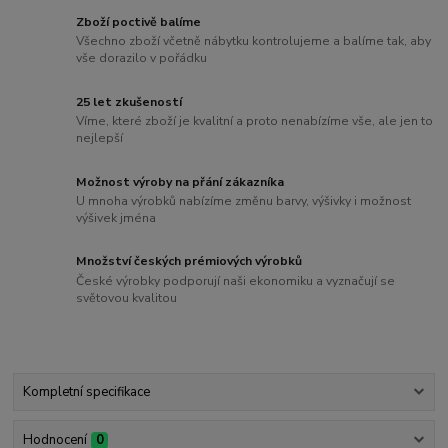
Zboží poctivě balíme
Všechno zboží včetně nábytku kontrolujeme a balíme tak, aby
vše dorazilo v pořádku
25 let zkušeností
Víme, které zboží je kvalitní a proto nenabízíme vše, ale jen to
nejlepší
Možnost výroby na přání zákazníka
U mnoha výrobků nabízíme změnu barvy, výšivky i možnost
výšivek jména
Množství českých prémiových výrobků
České výrobky podporují naši ekonomiku a vyznačují se
světovou kvalitou
Kompletní specifikace
Hodnocení
0