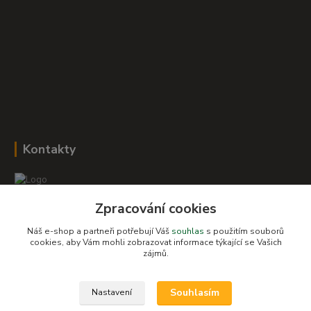
Kontakty
Zpracování cookies
Romana Šebestová
+420 604 278 943
Náš e-shop a partneři potřebují Váš
souhlas
s použitím souborů
cookies, aby Vám mohli zobrazovat informace týkající se Vašich
zájmů.
obchod-detskysvet@seznam.cz
Souhlasím
Nastavení