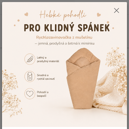
0
ks
CZK
+420 604 278 943
za
0,00 Kč
Menu
Hledat
Úvod
Vzorník výšivek
Výšivka č.2
Výšivka č.2
Ohodnotit produkt
Tuto výšivku Vám rádi vyšijeme na výrobek, dle Vaší představy. V případě,