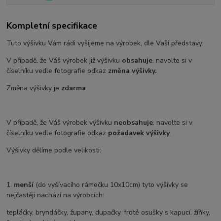
Kompletní specifikace
Tuto výšivku Vám rádi vyšijeme na výrobek, dle Vaší představy.
V případě, že Váš výrobek již výšivku
obsahuje
, navolte si v
číselníku vedle fotografie odkaz
změna výšivky.
Změna výšivky je
zdarma
.
V případě, že Váš výrobek výšivku
neobsahuje
, navolte si v
číselníku vedle fotografie odkaz
požadavek výšivky
.
Výšivky dělíme podle velikosti:
1.
menší
(do vyšívacího rámečku 10x10cm) tyto výšivky se
nejčastěji nachází na výrobcích:
tepláčky, bryndáčky, župany, dupačky, froté osušky s kapucí, žíňky,