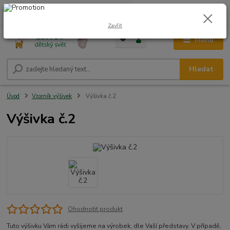
0
ks
CZK
+420 604 278 943
za
0,00 Kč
Zavřít
Menu
Hledat
Úvod
Vzorník výšivek
Výšivka č.2
Výšivka č.2
Ohodnotit produkt
Tuto výšivku Vám rádi vyšijeme na výrobek, dle Vaší představy. V případě,