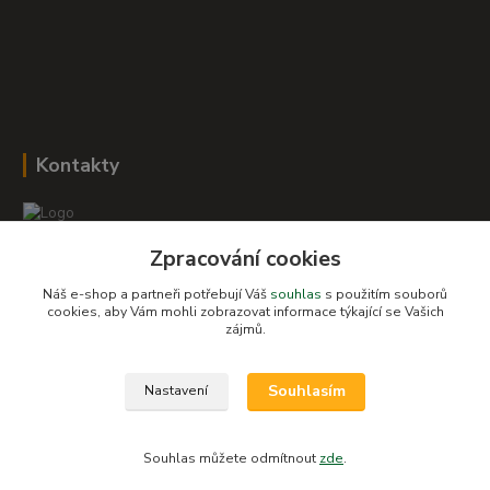
Kontakty
Zpracování cookies
Romana Šebestová
+420 604 278 943
Náš e-shop a partneři potřebují Váš
souhlas
s použitím souborů
cookies, aby Vám mohli zobrazovat informace týkající se Vašich
zájmů.
obchod-detskysvet@seznam.cz
Souhlasím
Nastavení
Souhlas můžete odmítnout
zde
.
Vytvořeno na
Eshop-rychle.cz