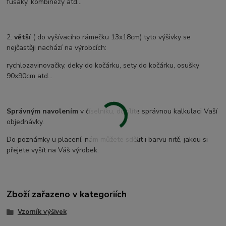
fusaky, kombinézy atd...
2.
větší
( do vyšívacího rámečku 13x18cm) tyto výšivky se
nejčastěji nachází na výrobcích:
rychlozavinovačky, deky do kočárku, sety do kočárku, osušky
90x90cm atd...
Správným navolením
v číselníku, docílíte správnou kalkulaci Vaší
objednávky.
Do poznámky u placení, nám můžete sdělit i barvu nitě, jakou si
přejete vyšít na Váš výrobek.
Zboží zařazeno v kategoriích
Vzorník výšivek