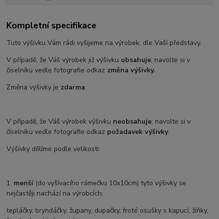
Kompletní specifikace
Tuto výšivku Vám rádi vyšijeme na výrobek, dle Vaší představy.
V případě, že Váš výrobek již výšivku
obsahuje
, navolte si v
číselníku vedle fotografie odkaz
změna výšivky.
Změna výšivky je
zdarma
.
V případě, že Váš výrobek výšivku
neobsahuje
, navolte si v
číselníku vedle fotografie odkaz
požadavek výšivky
.
Výšivky dělíme podle velikosti:
1.
menší
(do vyšívacího rámečku 10x10cm) tyto výšivky se
nejčastěji nachází na výrobcích:
tepláčky, bryndáčky, župany, dupačky, froté osušky s kapucí, žíňky,