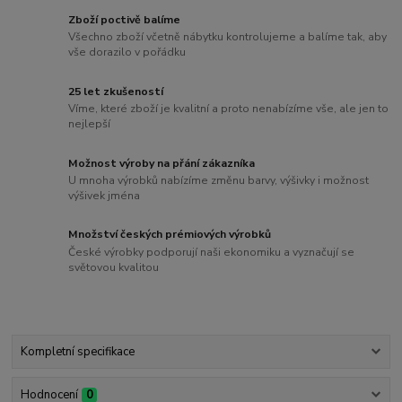
Zboží poctivě balíme
Všechno zboží včetně nábytku kontrolujeme a balíme tak, aby
vše dorazilo v pořádku
25 let zkušeností
Víme, které zboží je kvalitní a proto nenabízíme vše, ale jen to
nejlepší
Možnost výroby na přání zákazníka
U mnoha výrobků nabízíme změnu barvy, výšivky i možnost
výšivek jména
Množství českých prémiových výrobků
České výrobky podporují naši ekonomiku a vyznačují se
světovou kvalitou
Kompletní specifikace
Hodnocení
0