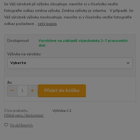
že Váš výrobek již výšivku obsahuje, navolte si v číselníku vedle
fotografie odkaz změna výšivky. Změna výšivky je zdarma. V případě, že
Váš výrobek výšivku neobsahuje, navolte si v číselníku vedle fotografie
odkaz požadave...
celý popis
Dostupnost
Vyrobíme na základě objednávky 2-7 pracovních
dnů
Výšivka na výrobku
/
ks
Přidat do košíku
Číslo produktu:
Výšivka č.2
Hlídat cenu / dostupnost
Do oblíbených