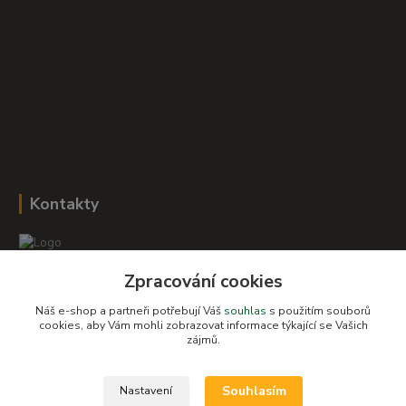
Kontakty
Zpracování cookies
Romana Šebestová
+420 604 278 943
Náš e-shop a partneři potřebují Váš
souhlas
s použitím souborů
cookies, aby Vám mohli zobrazovat informace týkající se Vašich
obchod-detskysvet@seznam.cz
zájmů.
Souhlasím
Nastavení