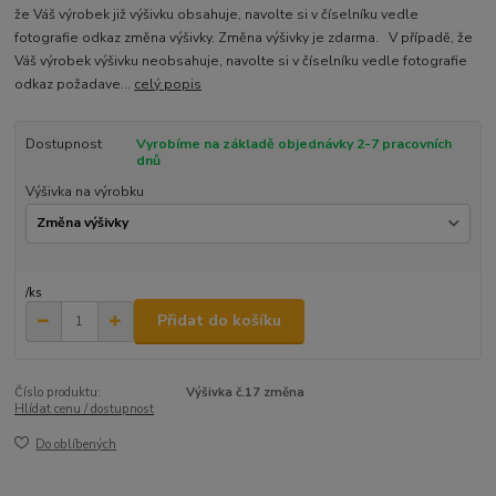
že Váš výrobek již výšivku obsahuje, navolte si v číselníku vedle
fotografie odkaz změna výšivky. Změna výšivky je zdarma. V případě, že
Váš výrobek výšivku neobsahuje, navolte si v číselníku vedle fotografie
odkaz požadave...
celý popis
Dostupnost
Vyrobíme na základě objednávky 2-7 pracovních
dnů
Výšivka na výrobku
/
ks
Přidat do košíku
Číslo produktu:
Výšivka č.17 změna
Hlídat cenu / dostupnost
Do oblíbených