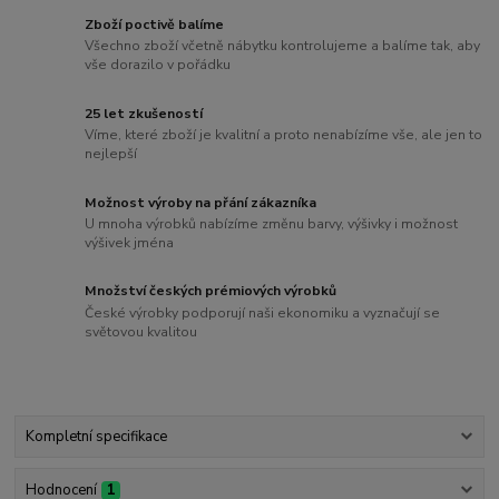
Zboží poctivě balíme
Všechno zboží včetně nábytku kontrolujeme a balíme tak, aby
vše dorazilo v pořádku
25 let zkušeností
Víme, které zboží je kvalitní a proto nenabízíme vše, ale jen to
nejlepší
Možnost výroby na přání zákazníka
U mnoha výrobků nabízíme změnu barvy, výšivky i možnost
výšivek jména
Množství českých prémiových výrobků
České výrobky podporují naši ekonomiku a vyznačují se
světovou kvalitou
Kompletní specifikace
Hodnocení
1