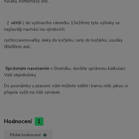
fusaky, kombinézy atd...
2.
větší
( do vyšívacího rámečku 13x18cm) tyto výšivky se
nejčastěji nachází na výrobcích:
rychlozavinovačky, deky do kočárku, sety do kočárku, osušky
90x90cm atd...
Správným navolením
v číselníku, docílíte správnou kalkulaci
Vaší objednávky.
Do poznámky u placení, nám můžete sdělit i barvu nitě, jakou si
přejete vyšít na Váš výrobek.
Hodnocení
1
Přidat hodnocení