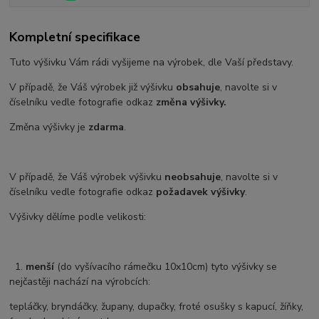
Kompletní specifikace
Tuto výšivku Vám rádi vyšijeme na výrobek, dle Vaší představy.
V případě, že Váš výrobek již výšivku
obsahuje
, navolte si v
číselníku vedle fotografie odkaz
změna výšivky.
Změna výšivky je
zdarma
.
V případě, že Váš výrobek výšivku
neobsahuje
, navolte si v
číselníku vedle fotografie odkaz
požadavek výšivky
.
Výšivky dělíme podle velikosti:
1.
menší
(do vyšívacího rámečku 10x10cm) tyto výšivky se
nejčastěji nachází na výrobcích:
tepláčky, bryndáčky, župany, dupačky, froté osušky s kapucí, žíňky,