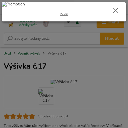
0
ks
CZK
+420 604 278 943
za
0,00 Kč
Zavřít
Menu
Hledat
Úvod
Vzorník výšivek
Výšivka č.17
Výšivka č.17
Ohodnotit produkt
Tuto výšivku Vám rádi vyšijeme na výrobek, dle Vaší představy. V případě,