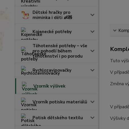
Dětské hračky pro
miminka i děti 👶🧸
Kompl
Kojenecké potřeby
Těhotenské potřeby – vše
Komple
pro pohodlí během
těhotenství i po porodu
Tuto výši
Rychlozavinovačky
V případě
Změna vý
Vzorník výšivek
Vzorník potisku materiálů
V případě
Potisk dětského textilu
Výšivky d