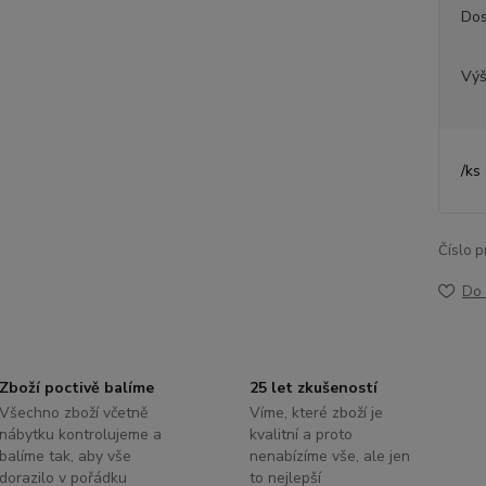
Dos
Výš
/
ks
Číslo p
Do 
Zboží poctivě balíme
25 let zkušeností
Všechno zboží včetně
Víme, které zboží je
nábytku kontrolujeme a
kvalitní a proto
balíme tak, aby vše
nenabízíme vše, ale jen
dorazilo v pořádku
to nejlepší