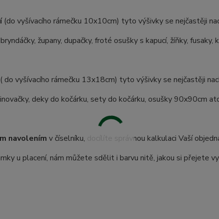
í
(do vyšívacího rámečku 10x10cm) tyto výšivky se nejčastěji nac
 bryndáčky, župany, dupačky, froté osušky s kapucí, žíňky, fusaky, 
( do vyšívacího rámečku 13x18cm) tyto výšivky se nejčastěji nach
inovačky, deky do kočárku, sety do kočárku, osušky 90x90cm atd.
m navolením
v číselníku, docílíte správnou kalkulaci Vaší objedn
ky u placení, nám můžete sdělit i barvu nitě, jakou si přejete vy