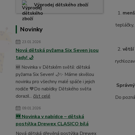
Výprodej dětského zboží
1.
menš
tepláčky,
Novinky
23.01.2026
2.
větší
Nová dětská pyžama Six Seven jsou
tady! 🌙
rychlozav
🆕 Novinka v Dětském světě: dětská
pyžama Six Seven! 🌙✨ Máme skvělou
novinku pro všechny malé spáče i jejich
Správný
rodiče 💙Do nabídky Dětského světa
dorazil...
číst celé
Do poznám
09.01.2026
🆕 Novinka v nabídce – dětská
postýlka Drewex CLASICO bílá
Nová dětská dřevěná postýlka Drewex