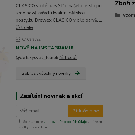
Zboží 
CLASICO v bílé barvě Do našeho e-shopu
jsme nově zařadili kvalitní dětskou
Vzorn
postýlku Drewex CLASICO v bílé barvě, ...
číst celé
07.02.2022
NOVĚ NA INSTAGRAMU!
@detskysvet_fulnek
číst celé
Zobrazit všechny novinky
Zasílání novinek a akcí
Přihlásit se
Souhlasím se
zpracováním osobních údajů
za účelem
rozesílky newsletteru.