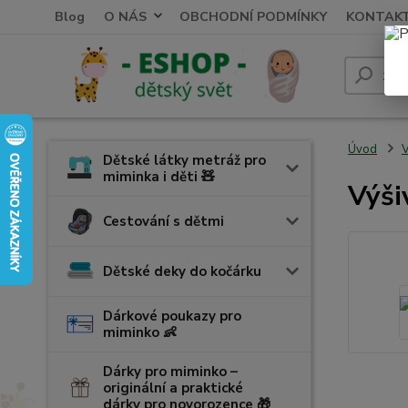
Blog
O NÁS
OBCHODNÍ PODMÍNKY
KONTAK
Úvod
V
Dětské látky metráž pro
miminka i děti 🧸
Výši
Cestování s dětmi
Dětské deky do kočárku
Dárkové poukazy pro
miminko 👶
Dárky pro miminko –
originální a praktické
dárky pro novorozence 🎁