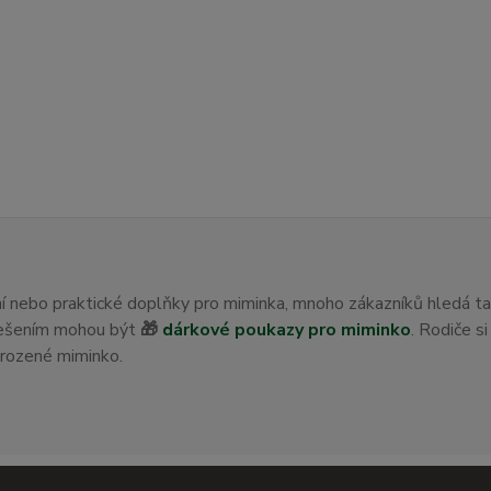
ení nebo praktické doplňky pro miminka, mnoho zákazníků hledá t
 řešením mohou být
🎁
dárkové poukazy pro miminko
. Rodiče s
orozené miminko.