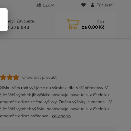
Přihlášení
CZK
 si rady? Zavolejte.
0
ks
za
0,00 Kč
 604 278 943
Ohodnotit produkt
ýšivku Vám rádi vyšijeme na výrobek, dle Vaší představy. V
, že Váš výrobek již výšivku obsahuje, navolte si v číselníku
fotografie odkaz změna výšivky. Změna výšivky je zdarma. V
ě, že Váš výrobek výšivku neobsahuje, navolte si v číselníku
fotografie odkaz požadave...
celý popis