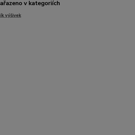
zařazeno v kategoriích
ík výšivek