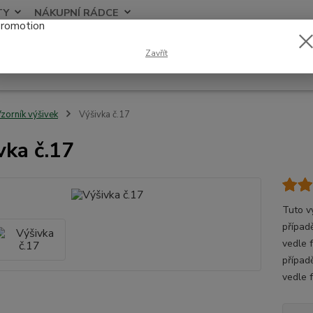
TY
NÁKUPNÍ RÁDCE
Nevíte
Zavřít
Hledat
+420
zorník výšivek
Výšivka č.17
vka č.17
Tuto v
případě
vedle 
případ
vedle 