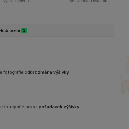
výšivek jména
se světovou kvalitou
Hodnocení
1
dle fotografie odkaz
změna výšivky.
dle fotografie odkaz
požadavek výšivky
.