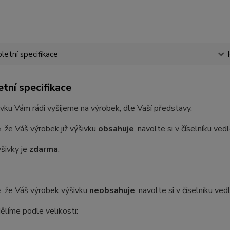
etní specifikace
tní specifikace
vku Vám rádi vyšijeme na výrobek, dle Vaší představy.
, že Váš výrobek již výšivku
obsahuje
, navolte si v číselníku ve
šivky je
zdarma
.
, že Váš výrobek výšivku
neobsahuje
, navolte si v číselníku ve
ělíme podle velikosti: