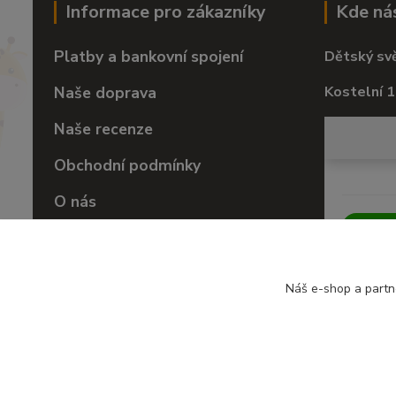
Informace pro zákazníky
Kde ná
Platby a bankovní spojení
Dětský sv
Naše doprava
Kostelní 1
Naše recenze
Obchodní podmínky
O nás
Vrácení zboží
Náš e-shop a partn