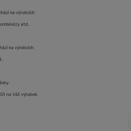
hází na výrobcích:
kombinézy atd...
ází na výrobcích:
..
ávky.
šít na Váš výrobek.