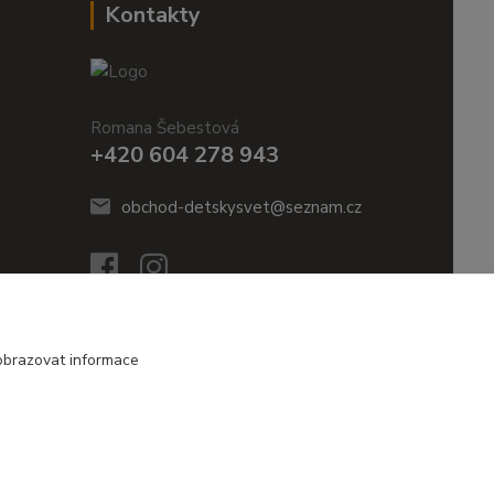
Kontakty
Romana Šebestová
+420 604 278 943
obchod-detskysvet@seznam.cz
obrazovat informace