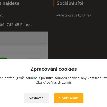
s najdete
Sociální sítě
ět
@detskysvet_fulnek
09, 742 45 Fulnek
Zpracování cookies
eři potřebují Váš
souhlas
s použitím souborů cookies, aby Vám mohli z
týkající se Vašich zájmů.
Souhlasím
Nastavení