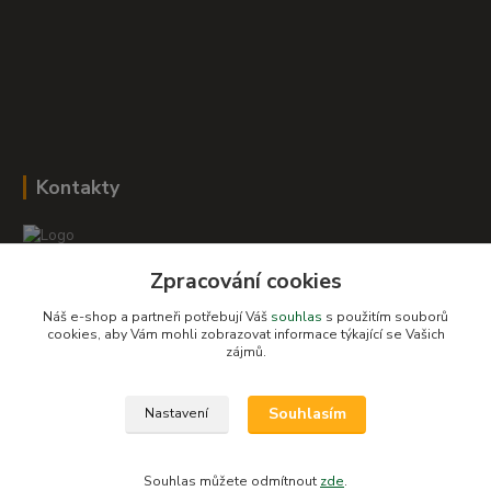
Kontakty
Zpracování cookies
Romana Šebestová
+420 604 278 943
Náš e-shop a partneři potřebují Váš
souhlas
s použitím souborů
cookies, aby Vám mohli zobrazovat informace týkající se Vašich
zájmů.
obchod-detskysvet@seznam.cz
Souhlasím
Nastavení
Souhlas můžete odmítnout
zde
.