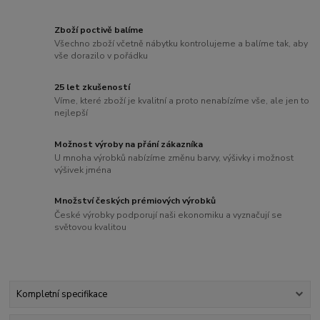
Zboží poctivě balíme
Všechno zboží včetně nábytku kontrolujeme a balíme tak, aby
vše dorazilo v pořádku
25 let zkušeností
Víme, které zboží je kvalitní a proto nenabízíme vše, ale jen to
nejlepší
Možnost výroby na přání zákazníka
U mnoha výrobků nabízíme změnu barvy, výšivky i možnost
výšivek jména
Množství českých prémiových výrobků
České výrobky podporují naši ekonomiku a vyznačují se
světovou kvalitou
Kompletní specifikace