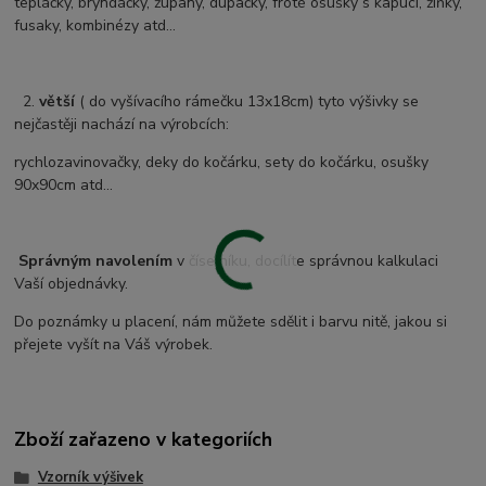
tepláčky, bryndáčky, župany, dupačky, froté osušky s kapucí, žíňky,
fusaky, kombinézy atd...
2.
větší
( do vyšívacího rámečku 13x18cm) tyto výšivky se
nejčastěji nachází na výrobcích:
rychlozavinovačky, deky do kočárku, sety do kočárku, osušky
90x90cm atd...
Správným navolením
v číselníku, docílíte správnou kalkulaci
Vaší objednávky.
Do poznámky u placení, nám můžete sdělit i barvu nitě, jakou si
přejete vyšít na Váš výrobek.
Zboží zařazeno v kategoriích
Vzorník výšivek