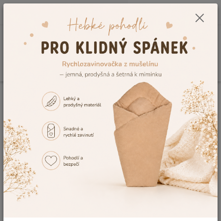
0
ks
CZK
+420 604 278 943
za
0,00 Kč
Menu
Hledat
Úvod
Vzorník výšivek
Výšivka č.16
Výšivka č.16
Ohodnotit produkt
Tuto výšivku Vám rádi vyšijeme na výrobek, dle Vaší představy. V případě,