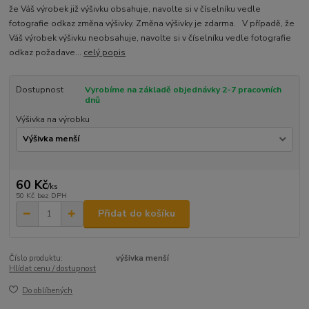
že Váš výrobek již výšivku obsahuje, navolte si v číselníku vedle
fotografie odkaz změna výšivky. Změna výšivky je zdarma. V případě, že
Váš výrobek výšivku neobsahuje, navolte si v číselníku vedle fotografie
odkaz požadave...
celý popis
Dostupnost
Vyrobíme na základě objednávky 2-7 pracovních
dnů
Výšivka na výrobku
60 Kč
/
ks
50 Kč
bez DPH
Přidat do košíku
Číslo produktu:
výšivka menší
Hlídat cenu / dostupnost
Do oblíbených