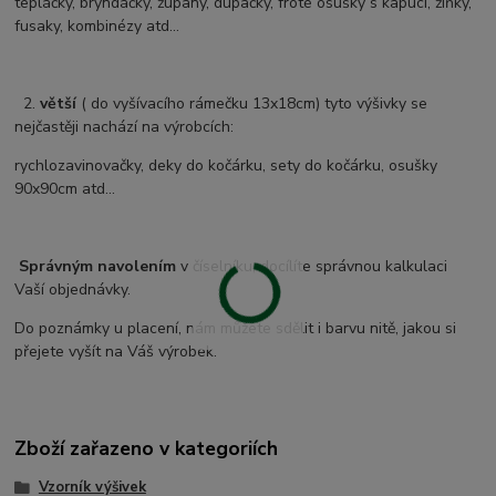
tepláčky, bryndáčky, župany, dupačky, froté osušky s kapucí, žíňky,
fusaky, kombinézy atd...
2.
větší
( do vyšívacího rámečku 13x18cm) tyto výšivky se
nejčastěji nachází na výrobcích:
rychlozavinovačky, deky do kočárku, sety do kočárku, osušky
90x90cm atd...
Správným navolením
v číselníku, docílíte správnou kalkulaci
Vaší objednávky.
Do poznámky u placení, nám můžete sdělit i barvu nitě, jakou si
přejete vyšít na Váš výrobek.
Zboží zařazeno v kategoriích
Vzorník výšivek