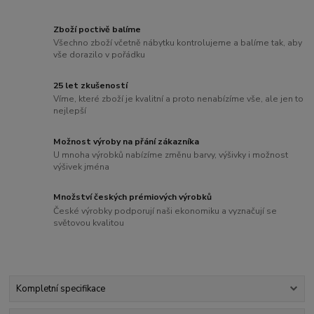
Zboží poctivě balíme
Všechno zboží včetně nábytku kontrolujeme a balíme tak, aby
vše dorazilo v pořádku
25 let zkušeností
Víme, které zboží je kvalitní a proto nenabízíme vše, ale jen to
nejlepší
Možnost výroby na přání zákazníka
U mnoha výrobků nabízíme změnu barvy, výšivky i možnost
výšivek jména
Množství českých prémiových výrobků
České výrobky podporují naši ekonomiku a vyznačují se
světovou kvalitou
Kompletní specifikace