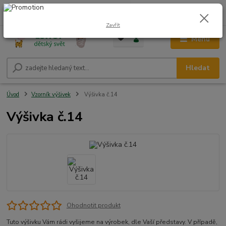
0
ks
CZK
+420 604 278 943
za
0,00 Kč
Zavřít
Menu
Hledat
Úvod
Vzorník výšivek
Výšivka č.14
Výšivka č.14
Ohodnotit produkt
Tuto výšivku Vám rádi vyšijeme na výrobek, dle Vaší představy. V případě,