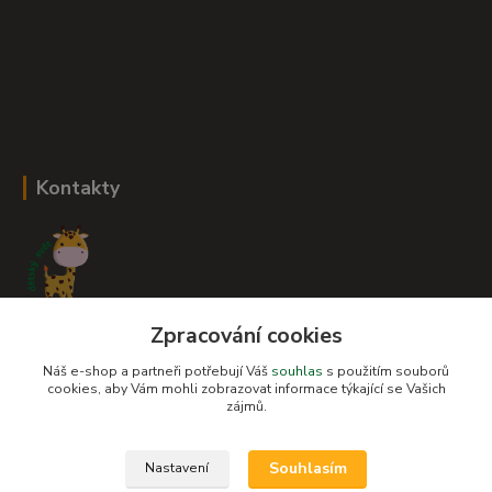
Kontakty
Zpracování cookies
Romana Šebestová
+420 604 278 943
Náš e-shop a partneři potřebují Váš
souhlas
s použitím souborů
cookies, aby Vám mohli zobrazovat informace týkající se Vašich
zájmů.
obchod-detskysvet@seznam.cz
Souhlasím
Nastavení