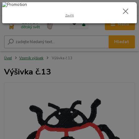
0
ks
CZK
+420 604 278 943
za
0,00 Kč
Zavřít
Menu
Hledat
Úvod
Vzorník výšivek
Výšivka č.13
Výšivka č.13