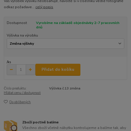
Váš výrobek výšivku neobsahuje, navolte si v číselníku vedle fotografie
odkaz požadave...
celý popis
Dostupnost
Vyrobíme na základě objednávky 2-7 pracovních
dnů
Výšivka na výrobku
/
ks
Přidat do košíku
Číslo produktu:
Výšivka č.13 změna
Hlídat cenu / dostupnost
Do oblíbených
Zboží poctivě balíme
Všechno zboží včetně nábytku kontrolujeme a balíme tak, aby