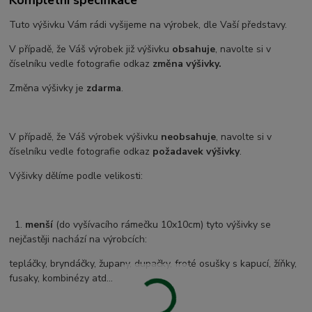
Tuto výšivku Vám rádi vyšijeme na výrobek, dle Vaší představy.
V případě, že Váš výrobek již výšivku
obsahuje
, navolte si v
číselníku vedle fotografie odkaz
změna výšivky.
Změna výšivky je
zdarma
.
V případě, že Váš výrobek výšivku
neobsahuje
, navolte si v
číselníku vedle fotografie odkaz
požadavek výšivky
.
Výšivky dělíme podle velikosti:
1.
menší
(do vyšívacího rámečku 10x10cm) tyto výšivky se
nejčastěji nachází na výrobcích:
tepláčky, bryndáčky, župany, dupačky, froté osušky s kapucí, žíňky,
fusaky, kombinézy atd...