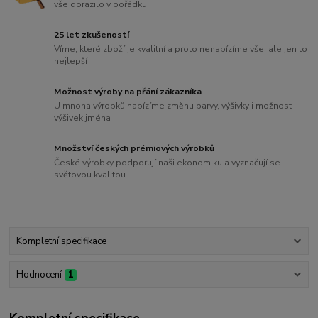
vše dorazilo v pořádku
25 let zkušeností
Víme, které zboží je kvalitní a proto nenabízíme vše, ale jen to
nejlepší
Možnost výroby na přání zákazníka
U mnoha výrobků nabízíme změnu barvy, výšivky i možnost
výšivek jména
Množství českých prémiových výrobků
České výrobky podporují naši ekonomiku a vyznačují se
světovou kvalitou
Kompletní specifikace
Hodnocení
1
Kompletní specifikace