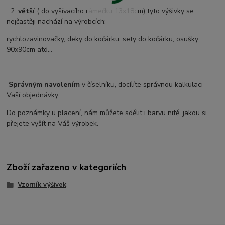
2.
větší
( do vyšívacího rámečku 13x18cm) tyto výšivky se
nejčastěji nachází na výrobcích:
rychlozavinovačky, deky do kočárku, sety do kočárku, osušky
90x90cm atd...
Správným navolením
v číselníku, docílíte správnou kalkulaci
Vaší objednávky.
Do poznámky u placení, nám můžete sdělit i barvu nitě, jakou si
přejete vyšít na Váš výrobek.
Zboží zařazeno v kategoriích
Vzorník výšivek