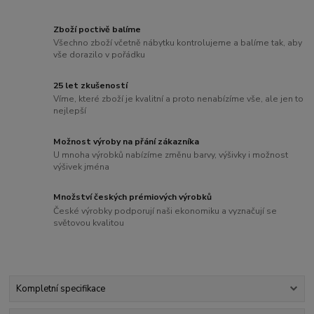
Zboží poctivě balíme
Všechno zboží včetně nábytku kontrolujeme a balíme tak, aby
vše dorazilo v pořádku
25 let zkušeností
Víme, které zboží je kvalitní a proto nenabízíme vše, ale jen to
nejlepší
Možnost výroby na přání zákazníka
U mnoha výrobků nabízíme změnu barvy, výšivky i možnost
výšivek jména
Množství českých prémiových výrobků
České výrobky podporují naši ekonomiku a vyznačují se
světovou kvalitou
Kompletní specifikace