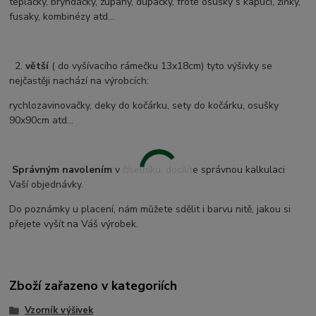
tepláčky, bryndáčky, župany, dupačky, froté osušky s kapucí, žíňky,
fusaky, kombinézy atd...
2.
větší
( do vyšívacího rámečku 13x18cm) tyto výšivky se
nejčastěji nachází na výrobcích:
rychlozavinovačky, deky do kočárku, sety do kočárku, osušky
90x90cm atd...
Správným navolením
v číselníku, docílíte správnou kalkulaci
Vaší objednávky.
Do poznámky u placení, nám můžete sdělit i barvu nitě, jakou si
přejete vyšít na Váš výrobek.
Zboží zařazeno v kategoriích
Vzorník výšivek