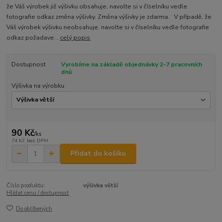
že Váš výrobek již výšivku obsahuje, navolte si v číselníku vedle
fotografie odkaz změna výšivky. Změna výšivky je zdarma. V případě, že
Váš výrobek výšivku neobsahuje, navolte si v číselníku vedle fotografie
odkaz požadave...
celý popis
Dostupnost
Vyrobíme na základě objednávky 2-7 pracovních
dnů
Výšivka na výrobku
90 Kč
/
ks
74 Kč
bez DPH
Přidat do košíku
Číslo produktu:
výšivka větší
Hlídat cenu / dostupnost
Do oblíbených