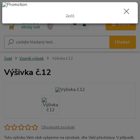
0
ks
CZK
+420 604 278 943
za
0,00 Kč
Zavřít
Menu
Hledat
Úvod
Vzorník výšivek
Výšivka č.12
Výšivka č.12
Ohodnotit produkt
Tuto výšivku Vám rádi vyšijeme na výrobek, dle Vaší představy. V případě,