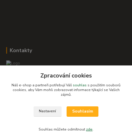
Kontakty
Zpracování cookies
Romana Šebestová
+420 604 278 943
Náš e-shop a partneři potřebují Váš
souhlas
s použitím souborů
cookies, aby Vám mohli zobrazovat informace týkající se Vašich
zájmů.
obchod-detskysvet@seznam.cz
Souhlasím
Nastavení
Souhlas můžete odmítnout
zde
.