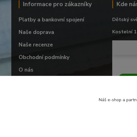
Informace pro zákazníky
Kde ná
Platby a bankovní spojení
Dětský sv
Naše doprava
Kostelní 1
Naše recenze
Obchodní podmínky
O nás
Vrácení zboží
Náš e-shop a partn