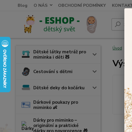
Blog
O NÁS
OBCHODNÍ PODMÍNKY
KONTAK
Úvod
V
Dětské látky metráž pro
miminka i děti 🧸
Výši
Cestování s dětmi
Dětské deky do kočárku
Dárkové poukazy pro
miminko 👶
Dárky pro miminko –
originální a praktické
dárky pro novorozence 🎁