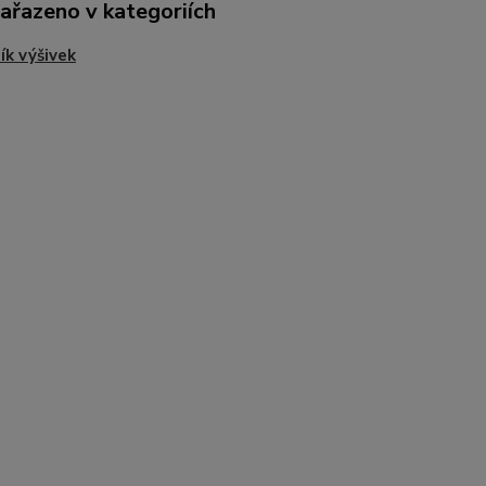
zařazeno v kategoriích
ík výšivek