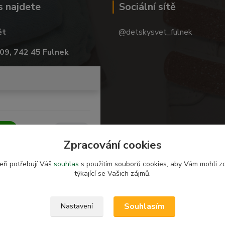
s najdete
Sociální sítě
ět
@detskysvet_fulnek
09, 742 45 Fulnek
Zpracování cookies
eři potřebují Váš
souhlas
s použitím souborů cookies, aby Vám mohli z
týkající se Vašich zájmů.
Souhlasím
Nastavení