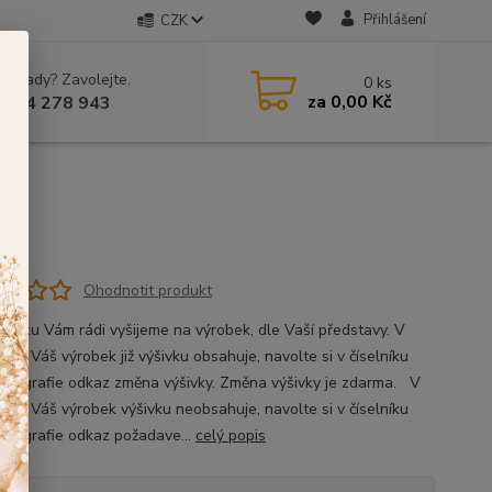
Přihlášení
CZK
 si rady? Zavolejte.
0
ks
za
0,00 Kč
 604 278 943
Ohodnotit produkt
ýšivku Vám rádi vyšijeme na výrobek, dle Vaší představy. V
, že Váš výrobek již výšivku obsahuje, navolte si v číselníku
fotografie odkaz změna výšivky. Změna výšivky je zdarma. V
ě, že Váš výrobek výšivku neobsahuje, navolte si v číselníku
fotografie odkaz požadave...
celý popis