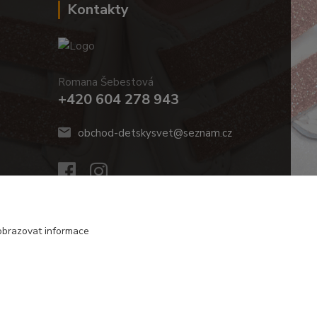
Kontakty
Romana Šebestová
+420 604 278 943
obchod-detskysvet@seznam.cz
obrazovat informace