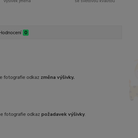
výšivek jména
se světovou kvalitou
Hodnocení
0
dle fotografie odkaz
změna výšivky.
dle fotografie odkaz
požadavek výšivky
.