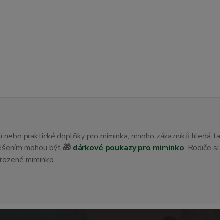
ení nebo praktické doplňky pro miminka, mnoho zákazníků hledá t
 řešením mohou být
🎁
dárkové poukazy pro miminko
. Rodiče s
orozené miminko.