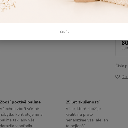
Dos
Výš
Zavřít
60
50 
Číslo p
Do 
Zboží poctivě balíme
25 let zkušeností
Všechno zboží včetně
Víme, které zboží je
nábytku kontrolujeme a
kvalitní a proto
balíme tak, aby vše
nenabízíme vše, ale jen
dorazilo v pořádku
to nejlepší