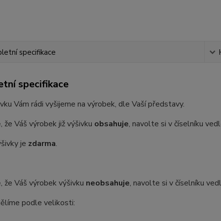
etní specifikace
tní specifikace
vku Vám rádi vyšijeme na výrobek, dle Vaší představy.
, že Váš výrobek již výšivku
obsahuje
, navolte si v číselníku ve
šivky je
zdarma
.
, že Váš výrobek výšivku
neobsahuje
, navolte si v číselníku ve
ělíme podle velikosti: