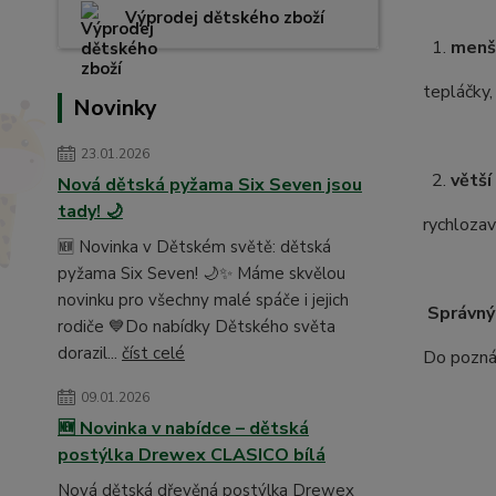
Výprodej dětského zboží
1.
menš
tepláčky,
Novinky
23.01.2026
2.
větší
Nová dětská pyžama Six Seven jsou
tady! 🌙
rychlozav
🆕 Novinka v Dětském světě: dětská
pyžama Six Seven! 🌙✨ Máme skvělou
novinku pro všechny malé spáče i jejich
Správný
rodiče 💙Do nabídky Dětského světa
dorazil...
číst celé
Do poznám
09.01.2026
🆕 Novinka v nabídce – dětská
postýlka Drewex CLASICO bílá
Nová dětská dřevěná postýlka Drewex