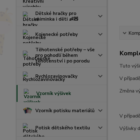
Dětské hračky pro
miminka i děti 👶🧸
Kompl
Kojenecké potřeby
Těhotenské potřeby – vše
Komple
pro pohodlí během
těhotenství i po porodu
Tuto výši
Rychlozavinovačky
V případě
Změna vý
Vzorník výšivek
Vzorník potisku materiálů
V případě
Potisk dětského textilu
Výšivky d