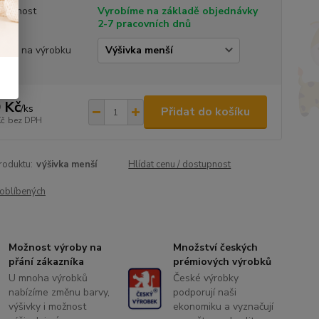
tupnost
Vyrobíme na základě objednávky
2-7 pracovních dnů
ivka na výrobku
 Kč
/
ks
Přidat do košíku
Kč
bez DPH
roduktu:
výšivka menší
Hlídat cenu / dostupnost
oblíbených
Možnost výroby na
Množství českých
přání zákazníka
prémiových výrobků
U mnoha výrobků
České výrobky
nabízíme změnu barvy,
podporují naši
výšivky i možnost
ekonomiku a vyznačují