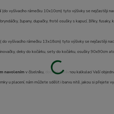
í
(do vyšívacího rámečku 10x10cm) tyto výšivky se nejčastěji nac
 bryndáčky, župany, dupačky, froté osušky s kapucí, žíňky, fusaky, 
( do vyšívacího rámečku 13x18cm) tyto výšivky se nejčastěji nach
inovačky, deky do kočárku, sety do kočárku, osušky 90x90cm atd.
m navolením
v číselníku, docílíte správnou kalkulaci Vaší objedn
ky u placení, nám můžete sdělit i barvu nitě, jakou si přejete vy