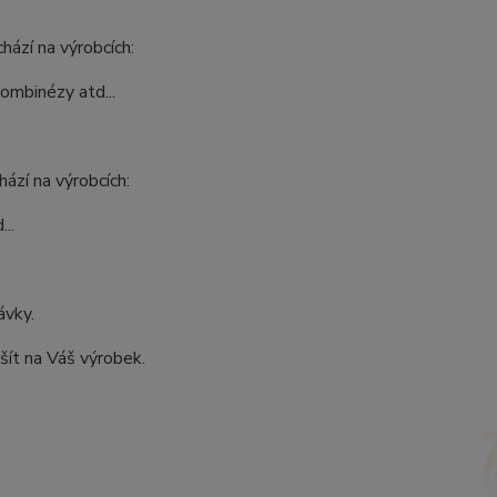
hází na výrobcích:
kombinézy atd...
ází na výrobcích:
..
ávky.
šít na Váš výrobek.