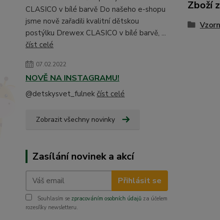
Zboží 
CLASICO v bílé barvě Do našeho e-shopu
jsme nově zařadili kvalitní dětskou
Vzorn
postýlku Drewex CLASICO v bílé barvě, ...
číst celé
07.02.2022
NOVĚ NA INSTAGRAMU!
@detskysvet_fulnek
číst celé
Zobrazit všechny novinky
Zasílání novinek a akcí
Přihlásit se
Souhlasím se
zpracováním osobních údajů
za účelem
rozesílky newsletteru.