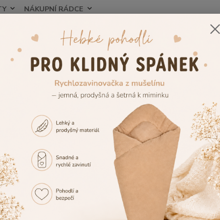
TY
NÁKUPNÍ RÁDCE
Nevíte
Hledat
+420
zorník výšivek
Výšivka č.12
vka č.12
Tuto v
případě
vedle 
případ
vedle 