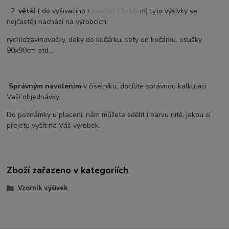
2.
větší
( do vyšívacího rámečku 13x18cm) tyto výšivky se
nejčastěji nachází na výrobcích:
rychlozavinovačky, deky do kočárku, sety do kočárku, osušky
90x90cm atd...
Správným navolením
v číselníku, docílíte správnou kalkulaci
Vaší objednávky.
Do poznámky u placení, nám můžete sdělit i barvu nitě, jakou si
přejete vyšít na Váš výrobek.
Zboží zařazeno v kategoriích
Vzorník výšivek