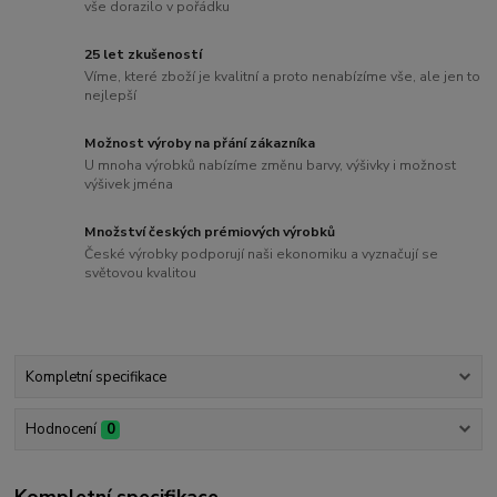
vše dorazilo v pořádku
25 let zkušeností
Víme, které zboží je kvalitní a proto nenabízíme vše, ale jen to
nejlepší
Možnost výroby na přání zákazníka
U mnoha výrobků nabízíme změnu barvy, výšivky i možnost
výšivek jména
Množství českých prémiových výrobků
České výrobky podporují naši ekonomiku a vyznačují se
světovou kvalitou
Kompletní specifikace
Hodnocení
0
Kompletní specifikace