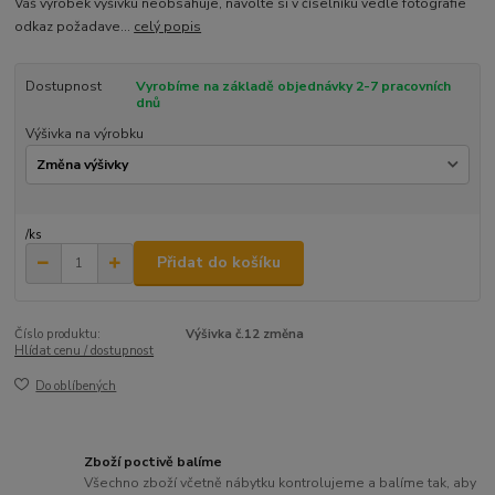
Váš výrobek výšivku neobsahuje, navolte si v číselníku vedle fotografie
odkaz požadave...
celý popis
Dostupnost
Vyrobíme na základě objednávky 2-7 pracovních
dnů
Výšivka na výrobku
/
ks
Přidat do košíku
Číslo produktu:
Výšivka č.12 změna
Hlídat cenu / dostupnost
Do oblíbených
Zboží poctivě balíme
Všechno zboží včetně nábytku kontrolujeme a balíme tak, aby