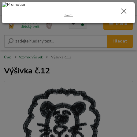
0
ks
CZK
+420 604 278 943
za
0,00 Kč
Zavřít
Menu
Hledat
Úvod
Vzorník výšivek
Výšivka č.12
Výšivka č.12