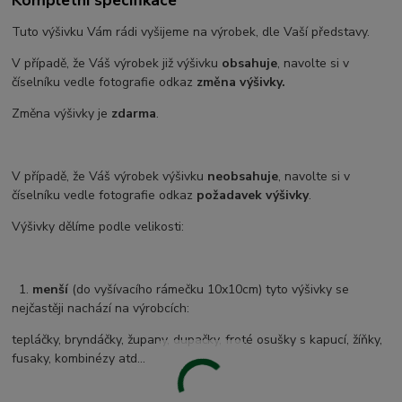
Tuto výšivku Vám rádi vyšijeme na výrobek, dle Vaší představy.
V případě, že Váš výrobek již výšivku
obsahuje
, navolte si v
číselníku vedle fotografie odkaz
změna výšivky.
Změna výšivky je
zdarma
.
V případě, že Váš výrobek výšivku
neobsahuje
, navolte si v
číselníku vedle fotografie odkaz
požadavek výšivky
.
Výšivky dělíme podle velikosti:
1.
menší
(do vyšívacího rámečku 10x10cm) tyto výšivky se
nejčastěji nachází na výrobcích:
tepláčky, bryndáčky, župany, dupačky, froté osušky s kapucí, žíňky,
fusaky, kombinézy atd...