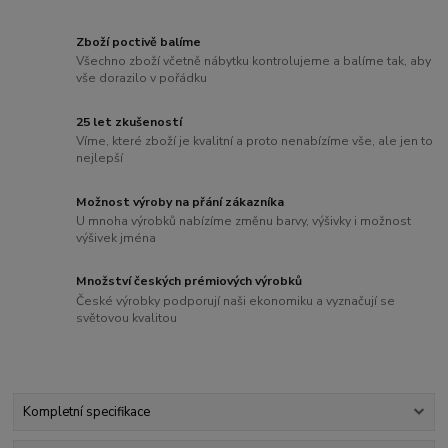
Zboží poctivě balíme
Všechno zboží včetně nábytku kontrolujeme a balíme tak, aby
vše dorazilo v pořádku
25 let zkušeností
Víme, které zboží je kvalitní a proto nenabízíme vše, ale jen to
nejlepší
Možnost výroby na přání zákazníka
U mnoha výrobků nabízíme změnu barvy, výšivky i možnost
výšivek jména
Množství českých prémiových výrobků
České výrobky podporují naši ekonomiku a vyznačují se
světovou kvalitou
Kompletní specifikace