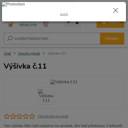
0
ks
CZK
+420 604 278 943
za
0,00 Kč
Zavřít
Menu
Hledat
Úvod
Vzorník výšivek
Výšivka č.11
Výšivka č.11
Ohodnotit produkt
Tuto výšivku Vám rádi vyšijeme na výrobek, dle Vaší představy. V případě,