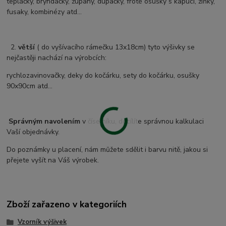
tepláčky, bryndáčky, župany, dupačky, froté osušky s kapucí, žíňky,
fusaky, kombinézy atd...
2.
větší
( do vyšívacího rámečku 13x18cm) tyto výšivky se
nejčastěji nachází na výrobcích:
rychlozavinovačky, deky do kočárku, sety do kočárku, osušky
90x90cm atd...
Správným navolením
v číselníku, docílíte správnou kalkulaci
Vaší objednávky.
Do poznámky u placení, nám můžete sdělit i barvu nitě, jakou si
přejete vyšít na Váš výrobek.
Zboží zařazeno v kategoriích
Vzorník výšivek