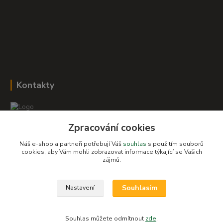
Kontakty
Zpracování cookies
Romana Šebestová
+420 604 278 943
Náš e-shop a partneři potřebují Váš
souhlas
s použitím souborů
cookies, aby Vám mohli zobrazovat informace týkající se Vašich
zájmů.
obchod-detskysvet@seznam.cz
Souhlasím
Nastavení
Souhlas můžete odmítnout
zde
.