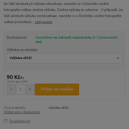
že Váš výrobek již výšivku obsahuje, navolte si v číselníku vedle
fotografie odkaz změna výšivky. Změna výšivky je zdarma. V případě, že
Váš výrobek výšivku neobsahuje, navolte si v číselníku vedle fotografie
odkaz požadave...
celý popis
Dostupnost
Vyrobíme na základě objednávky 2-7 pracovních
dnů
Výšivka na výrobku
90 Kč
/
ks
74 Kč
bez DPH
Přidat do košíku
Číslo produktu:
výšivka větší
Hlídat cenu / dostupnost
Do oblíbených