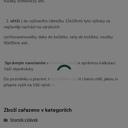
fusaky, kombinézy atd...
2.
větší
( do vyšívacího rámečku 13x18cm) tyto výšivky se
nejčastěji nachází na výrobcích:
rychlozavinovačky, deky do kočárku, sety do kočárku, osušky
90x90cm atd...
Správným navolením
v číselníku, docílíte správnou kalkulaci
Vaší objednávky.
Do poznámky u placení, nám můžete sdělit i barvu nitě, jakou si
přejete vyšít na Váš výrobek.
Zboží zařazeno v kategoriích
Vzorník výšivek