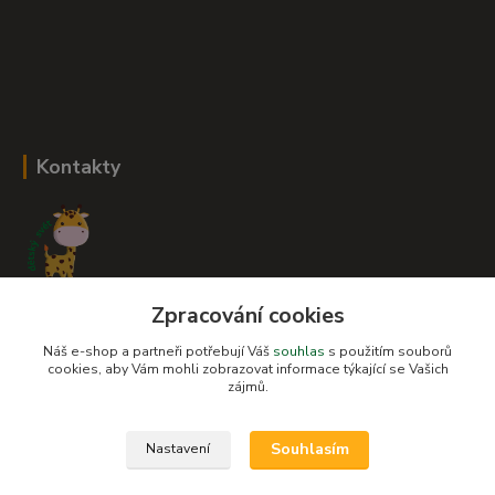
Kontakty
Zpracování cookies
Romana Šebestová
+420 604 278 943
Náš e-shop a partneři potřebují Váš
souhlas
s použitím souborů
cookies, aby Vám mohli zobrazovat informace týkající se Vašich
zájmů.
obchod-detskysvet@seznam.cz
Souhlasím
Nastavení