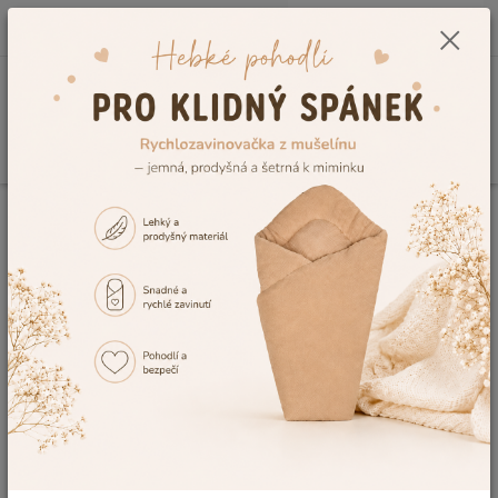
0
ks
CZK
+420 604 278 943
za
0,00 Kč
Menu
Hledat
Úvod
Vzorník výšivek
Výšivka č.10
Výšivka č.10
Ohodnotit produkt
Tuto výšivku Vám rádi vyšijeme na výrobek, dle Vaší představy. V případě,