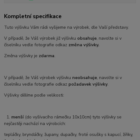
Kompletní specifikace
Tuto výšivku Vám rádi vyšijeme na výrobek, dle Vaší představy.
V případě, že Váš výrobek již výšivku
obsahuje
, navolte si v
číselníku vedle fotografie odkaz
změna výšivky.
Změna výšivky je
zdarma
.
V případě, že Váš výrobek výšivku
neobsahuje
, navolte si v
číselníku vedle fotografie odkaz
požadavek výšivky
.
Výšivky dělíme podle velikosti:
1.
menší
(do vyšívacího rámečku 10x10cm) tyto výšivky se
nejčastěji nachází na výrobcích:
tepláčky, bryndáčky, župany, dupačky, froté osušky s kapucí, žíňky,