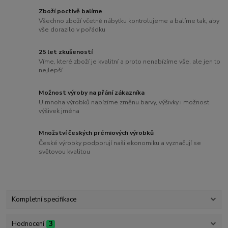
Zboží poctivě balíme
Všechno zboží včetně nábytku kontrolujeme a balíme tak, aby
vše dorazilo v pořádku
25 let zkušeností
Víme, které zboží je kvalitní a proto nenabízíme vše, ale jen to
nejlepší
Možnost výroby na přání zákazníka
U mnoha výrobků nabízíme změnu barvy, výšivky i možnost
výšivek jména
Množství českých prémiových výrobků
České výrobky podporují naši ekonomiku a vyznačují se
světovou kvalitou
Kompletní specifikace
Hodnocení
3