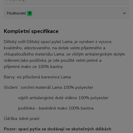
Hodnocení
0
Kompletní specifikace
Dětský svět Dětský spací pytel Lama, je vyroben z vysoce
kvalitního, atestovaného, na dotek velmi příjemného a
chlupaťoučkého materiálu Lama, se všitým antialergickým dutým
vláknem.Jako podšívka, je zde použité velmi jemné a
příjemné mako ze 100% bavlny.
Barvy: viz přiložená barevnice Lama
Složení : svrchní materiál Lama 100% polyester
výplň antialergické duté vlákno 100% polyester
podšívka - bavlněné mako 100% bavlna
Údržba: běné praní
Pozor: spací pytle se dodávají ve skutečných délkách