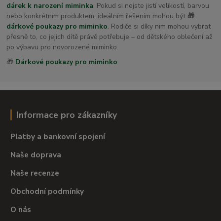
dárek k narození miminka
. Pokud si nejste jistí velikostí, barvou
nebo konkrétním produktem, ideálním řešením mohou být
🎁
dárkové poukazy pro miminko
. Rodiče si díky nim mohou vybrat
přesně to, co jejich dítě právě potřebuje – od dětského oblečení až
po výbavu pro novorozené miminko.
🎁
Dárkové poukazy pro miminko
Informace pro zákazníky
Platby a bankovní spojení
Naše doprava
Naše recenze
Obchodní podmínky
O nás