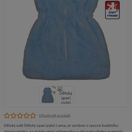
Ohodnotit produkt
Dětský svět Dětský spací pytel Lama, je vyroben z vysoce kvalitního,
atestovaného, na dotek velmi příjemného a chlupaťoučkého materiálu