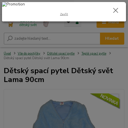
0
ks
CZK
+420 604 278 943
za
0,00 Kč
Zavřít
Menu
Hledat
Úvod
Vše do postýlky
Dětské spací pytle
Teplé spací pytle
Dětský spací pytel Dětský svět Lama 90cm
Dětský spací pytel Dětský svět
Lama 90cm