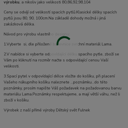
výrobku
, a nikoliv jako velikosti 80,86,92,98,104
Ceny se odvíjí od velikostí spacích pytlů.Klasické délky spacích
pytlů jsou 80, 90, 100cm.Na základě dohody možná i jiná
zakázková délka.
Návod pro výrobu vlastního designu:
1.Vyberte si, dle přiložené barevnice svrchní materiál Lama.
2.V nabídce si vyberte odpovídající délku spacího pytle, zboží se
Vám po kliknutí na rozměr načte s odpovídající cenou Vaší
velikosti.
3.Spací pytel v odpovídající délce vložte do košíku, při placení
Vašeho nákupního košíku naleznete ...poznámku...do této
poznámky, prosím napište Váš požadavek na požadovanou barvu
materiálu Lama.Poznámky respektujeme, a mají větší váhu, než li
zboží v košíku.
Výrobek z naší přímé výroby Dětský svět Fulnek