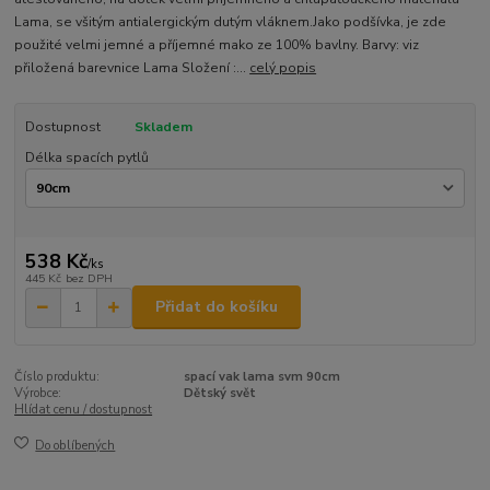
Lama, se všitým antialergickým dutým vláknem.Jako podšívka, je zde
použité velmi jemné a příjemné mako ze 100% bavlny. Barvy: viz
přiložená barevnice Lama Složení :...
celý popis
Dostupnost
Skladem
Délka spacích pytlů
538 Kč
/
ks
445 Kč
bez DPH
Přidat do košíku
Číslo produktu:
spací vak lama svm 90cm
Výrobce:
Dětský svět
Hlídat cenu / dostupnost
Do oblíbených