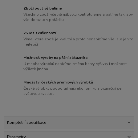
Zboží poctivě balíme
Všechno zboží včetně nábytku kontrolujeme a balíme tak, aby
vše dorazilo v pořádku
25 let zkušeností
Víme, které zboží je kvalitní a proto nenabízíme vše, ale jen to
nejlepší
Možnost výroby na přání zákazníka
U mnoha výrobků nabízíme změnu barvy, výšivky i možnost
výšivek jména
Množství českých prémiových výrobků
České výrobky podporují naši ekonomiku a vyznačují se
světovou kvalitou
Kompletní specifikace
Parametry