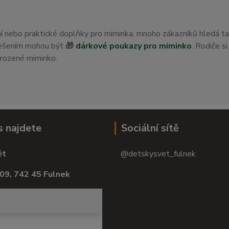
ení nebo praktické doplňky pro miminka, mnoho zákazníků hledá t
 řešením mohou být
🎁
dárkové poukazy pro miminko
. Rodiče s
orozené miminko.
s najdete
Sociální sítě
ět
@detskysvet_fulnek
09, 742 45 Fulnek