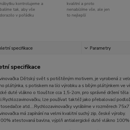
nábytku kontrolujeme a
kvalitní a proto
balíme tak, aby vše
nenabízíme vše, ale jen
dorazilo v pořádku
to nejlepší
etní specifikace
Parametry
tní specifikace
vinovačka Dětský svět s potištěným motivem, je vyrobená z ve
o plátýnka, s potiskem na líci výrobku a s bílým plátýnkem ve vňi
ické duté vlákno o tlouštce cca 1,5-2cm, pro správné držení těla
i.Rychlozavinovačku, lze používat taktéž jako přebalovací podložk
utosedačce atd.....Rychlozavinovačky vyrábíme v rozměrech 75
inovačka má zapínání na velmi kvalitní suchý zip, české výroby.
 100% atestovaná bavlna, výplň antialergické duté vlákno 100%