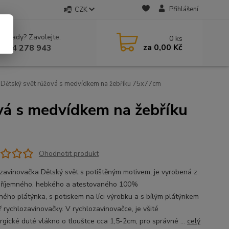
Přihlášení
CZK
 si rady? Zavolejte.
0
ks
za
0,00 Kč
 604 278 943
Dětský svět růžová s medvídkem na žebříku 75x77cm
vá s medvídkem na žebříku
Ohodnotit produkt
zavinovačka Dětský svět s potištěným motivem, je vyrobená z
příjemného, hebkého a atestovaného 100%
ného plátýnka, s potiskem na líci výrobku a s bílým plátýnkem
ř rychlozavinovačky. V rychlozavinovačce, je všité
ergické duté vlákno o tlouštce cca 1,5-2cm, pro správné ...
celý