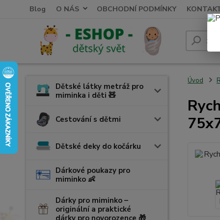
Blog
O NÁS
OBCHODNÍ PODMÍNKY
KONTAK
Úvod
R
Dětské látky metráž pro
miminka i děti 🧸
Rych
75x
Cestování s dětmi
Dětské deky do kočárku
Dárkové poukazy pro
miminko 👶
Dárky pro miminko –
originální a praktické
dárky pro novorozence 🎁