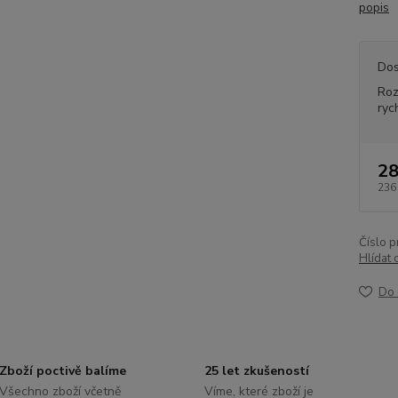
popis
Dos
Ro
ryc
28
236
Číslo p
Hlídat 
Do 
Zboží poctivě balíme
25 let zkušeností
Všechno zboží včetně
Víme, které zboží je