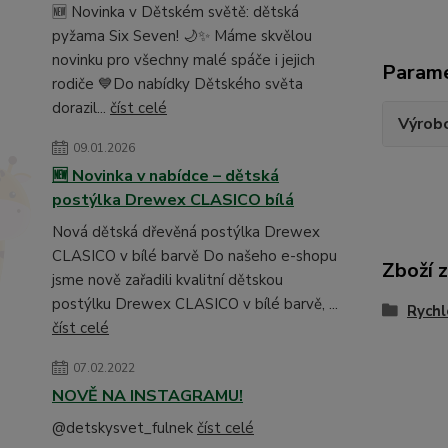
🆕 Novinka v Dětském světě: dětská
pyžama Six Seven! 🌙✨ Máme skvělou
novinku pro všechny malé spáče i jejich
Param
rodiče 💙Do nabídky Dětského světa
dorazil...
číst celé
Výrob
09.01.2026
🆕 Novinka v nabídce – dětská
postýlka Drewex CLASICO bílá
Nová dětská dřevěná postýlka Drewex
CLASICO v bílé barvě Do našeho e-shopu
Zboží 
jsme nově zařadili kvalitní dětskou
postýlku Drewex CLASICO v bílé barvě, ...
Rychl
číst celé
07.02.2022
NOVĚ NA INSTAGRAMU!
@detskysvet_fulnek
číst celé