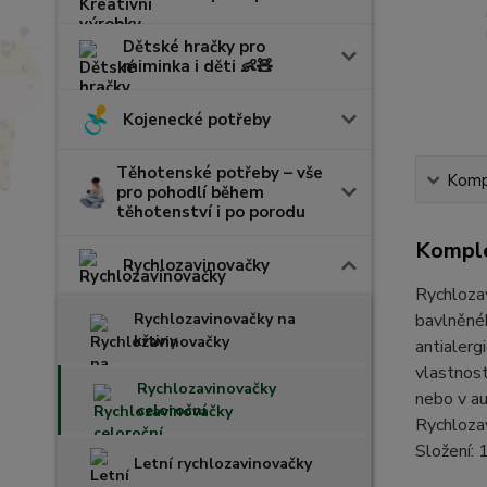
Dětské hračky pro
miminka i děti 👶🧸
Kojenecké potřeby
Těhotenské potřeby – vše
Kompl
pro pohodlí během
těhotenství i po porodu
Komple
Rychlozavinovačky
Rychloza
Rychlozavinovačky na
bavlněnéh
křtiny
antialerg
vlastnost
Rychlozavinovačky
nebo v a
celoroční
Rychlozav
Složení:
Letní rychlozavinovačky