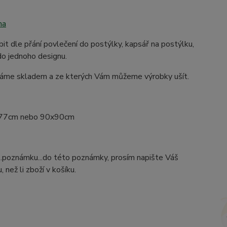
na
 dle přání povlečení do postýlky, kapsář na postýlku,
do jednoho designu.
é máme skladem a ze kterých Vám můžeme výrobky ušít.
75x77cm nebo 90x90cm
...poznámku...do této poznámky, prosím napište Váš
než li zboží v košíku.