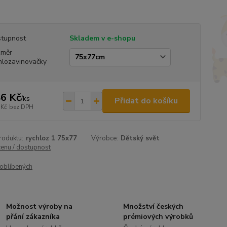
tupnost
Skladem v e-shopu
změr
hlozavinovačky
6 Kč
/
ks
Přidat do košíku
 Kč
bez DPH
roduktu:
rychloz 1 75x77
Výrobce:
Dětský svět
cenu / dostupnost
oblíbených
Možnost výroby na
Množství českých
přání zákazníka
prémiových výrobků