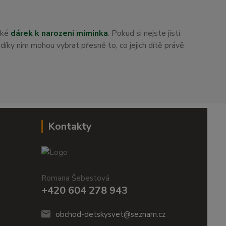
aké
dárek k narození miminka
. Pokud si nejste jistí
i díky nim mohou vybrat přesně to, co jejich dítě právě
Kontakty
Romana Šebestová
+420 604 278 943
obchod-detskysvet@seznam.cz