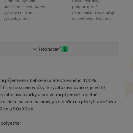
U mnoha výrobků
České výrobky
nabízíme změnu barvy,
podporují naši
výšivky i možnost
ekonomiku a vyznačují
výšivek jména
se světovou kvalitou
Hodnocení
0
lmi příjemného, hebkého a atestovaného 100%
tř rychlozavinovačky. V rychlozavinovačce, je všité
 rychlozavinovačky a pro velmi příjemné tepelné
u, deku na zem na hraní, jako dečku na přikrytí v kočárku
x77cm a 90x90cm.
 polyester