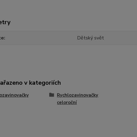
etry
ce
Dětský svět
zařazeno v kategoriích
ozavinovačky
Rychlozavinovačky
celoroční