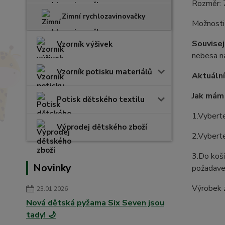
Rozměr: 
Zimní rychlozavinovačky
Možnosti 
Souvisejí
Vzorník výšivek
nebesa na
Vzorník potisku materiálů
Aktuáln
Jak mám 
Potisk dětského textilu
1.Vybert
Výprodej dětského zboží
2.Vyberte
3.Do koší
Novinky
požadavek
Výrobek 
23.01.2026
Nová dětská pyžama Six Seven jsou
tady! 🌙