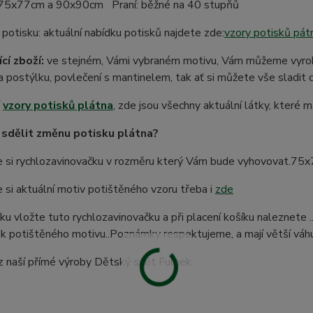
75x77cm a 90x90cm Praní: běžné na 40 stupňů
potisku: aktuální nabídku potisků najdete zde:
vzory potisků pát
cí zboží:
ve stejném, Vámi vybraném motivu, Vám můžeme vyrobit
 postýlku, povlečení s mantinelem, tak ať si můžete vše sladit 
í
vzory potisků plátna
, zde jsou všechny aktuální látky, kter
sdělit změnu potisku plátna?
e si rychlozavinovačku v rozměru který Vám bude vyhovovat.
 si aktuální motiv potištěného vzoru třeba i
zde
ku vložte tuto rychlozavinovačku a při placení košíku naleznete 
 potištěného motivu..Poznámky respektujeme, a mají větší váhu, 
z naší přímé výroby Dětský svět Fulnek