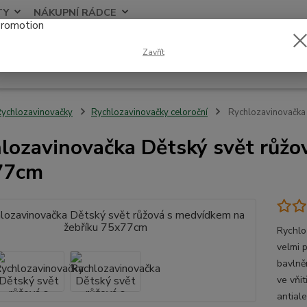
TY
NÁKUPNÍ RÁDCE
Nevíte
Zavřít
Hledat
+420
ychlozavinovačky
Rychlozavinovačky celoroční
Rychlozavinovačka 
lozavinovačka Dětský svět růžo
77cm
Rychlo
velmi 
bavlně
ve vňit
antial