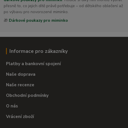
přesně to, co jejich dítě právě potřebuje – od dětského oblečení až
po výbavu pro novorozené miminko.
🎁
Dárkové poukazy pro miminko
Informace pro zákazníky
Platby a bankovní spojení
Naše doprava
Naše recenze
Obchodní podmínky
O nás
Vrácení zboží