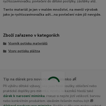
rychlozavinovačku, povlečení do dětské postýlky, zástěrky atd..
Tento materiál je jen v malém množství, na menší výrobek
jako je rychlozavinovačka adt...na povlečení nám již nevyjde.
Zboží zařazeno v kategoriích
Vzorník potisku materiálů
Vzory potisku plátna
Tip na dárek pro novorozené miminko 👶
Při výběru dětské výbavy, jako jsou froté osušky, oblečení nebo
praktické doplňky pro miminka, mnoho zákazníků hledá také
dárek k narození miminka
. Pokud si nejste jistí velikostí, barvou
nebo konkrétním produktem, ideálním řešením mohou být
🎁
dárkové poukazy pro miminko
. Rodiče si díky nim mohou vybrat