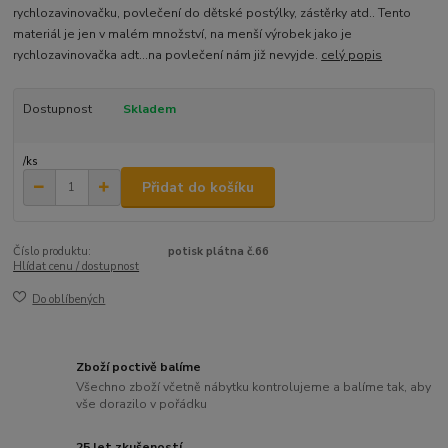
rychlozavinovačku, povlečení do dětské postýlky, zástěrky atd.. Tento
materiál je jen v malém množství, na menší výrobek jako je
rychlozavinovačka adt...na povlečení nám již nevyjde.
celý popis
Dostupnost
Skladem
/
ks
Přidat do košíku
Číslo produktu:
potisk plátna č.66
Hlídat cenu / dostupnost
Do oblíbených
Zboží poctivě balíme
Všechno zboží včetně nábytku kontrolujeme a balíme tak, aby
vše dorazilo v pořádku
25 let zkušeností