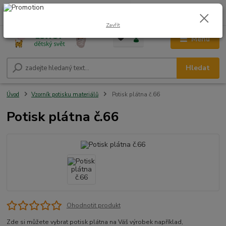
0
ks
CZK
+420 604 278 943
za
0,00 Kč
Zavřít
Menu
Hledat
Úvod
Vzorník potisku materiálů
Potisk plátna č.66
Potisk plátna č.66
Ohodnotit produkt
Zde si můžete vybrat potisk plátna na Váš výrobek například,