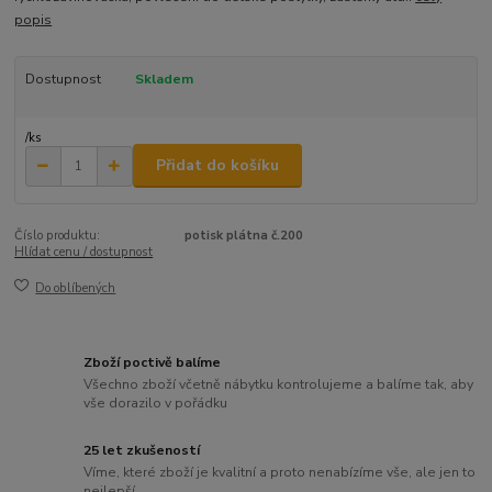
popis
Dostupnost
Skladem
/
ks
Přidat do košíku
Číslo produktu:
potisk plátna č.200
Hlídat cenu / dostupnost
Do oblíbených
Zboží poctivě balíme
Všechno zboží včetně nábytku kontrolujeme a balíme tak, aby
vše dorazilo v pořádku
25 let zkušeností
Víme, které zboží je kvalitní a proto nenabízíme vše, ale jen to
nejlepší