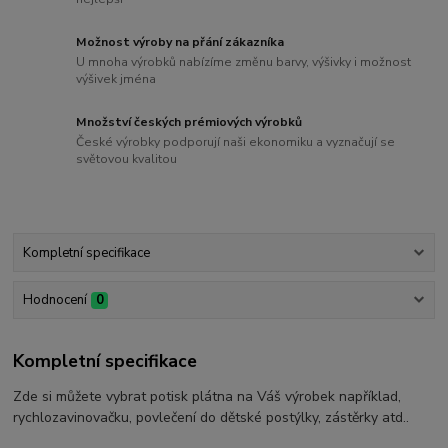
Možnost výroby na přání zákazníka
U mnoha výrobků nabízíme změnu barvy, výšivky i možnost
výšivek jména
Množství českých prémiových výrobků
České výrobky podporují naši ekonomiku a vyznačují se
světovou kvalitou
Kompletní specifikace
Hodnocení
0
Kompletní specifikace
Zde si můžete vybrat potisk plátna na Váš výrobek například,
rychlozavinovačku, povlečení do dětské postýlky, zástěrky atd..