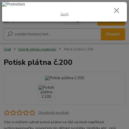
0
ks
CZK
+420 604 278 943
za
0,00 Kč
Zavřít
Menu
Hledat
Úvod
Vzorník potisku materiálů
Potisk plátna č.200
Potisk plátna č.200
Ohodnotit produkt
Zde si můžete vybrat potisk plátna na Váš výrobek například,
rychlozavinovačku, povlečení do dětské postýlky, zástěrky atd..
celý