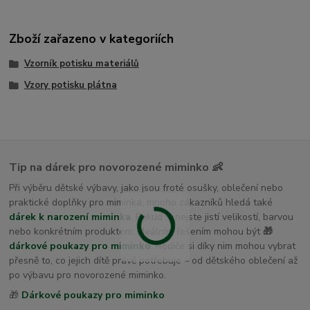
Zboží zařazeno v kategoriích
Vzorník potisku materiálů
Vzory potisku plátna
Tip na dárek pro novorozené miminko 👶
Při výběru dětské výbavy, jako jsou froté osušky, oblečení nebo
praktické doplňky pro miminka, mnoho zákazníků hledá také
dárek k narození miminka
. Pokud si nejste jistí velikostí, barvou
nebo konkrétním produktem, ideálním řešením mohou být
🎁
dárkové poukazy pro miminko
. Rodiče si díky nim mohou vybrat
přesně to, co jejich dítě právě potřebuje – od dětského oblečení až
po výbavu pro novorozené miminko.
🎁
Dárkové poukazy pro miminko