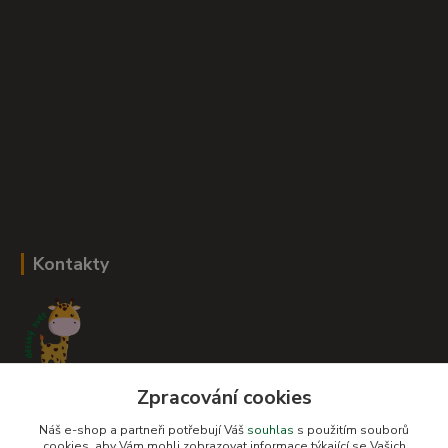
Kontakty
Zpracování cookies
Romana Šebestová
+420 604 278 943
Náš e-shop a partneři potřebují Váš
souhlas
s použitím souborů
cookies, aby Vám mohli zobrazovat informace týkající se Vašich