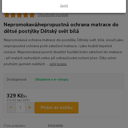
Zavřít
Ohodnotit produkt
Nepromokavá/nepropustná ochrana matrace do
dětsé postýlky Dětský svět bílá
Nepromokavá ochrana matrace do postýlky, Dětský svět, bílá, slouží jako
nepropustná ochrana proti zatečení matrace, i jako hrubší tepelná
izolace. Nepromokavý povrch (kvalitní šusťák) bráni zatečení do matrace
- při malých nehodách nebo při odnaučování nošení plen. Díky velmi
pružným gumám našitých ...
celý popis
Dostupnost
Skladem v e-shopu
329 Kč
/
ks
272 Kč
bez DPH
Přidat do košíku
Číslo produktu:
DSS300b