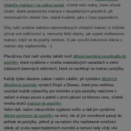
chrániče matrace i na velkou postel
, včetně naší rodiny, které účinně
chrání, drahé anatomické matrace v dospěláckých postelích, při
menstruačním období žen, stejně kvalitně, jako v čase poporodním.
Díky naší ucelené nabídce nepromokavých chráničů matrací si můžete
užívat své rodičovství a nemusíte řešit otázky, jak vyprat molitanovou
matraci, když se do pračky nevleze, či jak vysušit kokosová vlákna v
matraci aby neplesnivěla. :-)
Převážnou část naší výroby taktéž tvoří
dětská bavlněná prostěradla do
postýlky
, která vyrábíme v mnoha materiálových variantách a velmi
žádaných barevných odstínech, které se navlékají na matraci postýlky.
Každý týden dáváme zabrat i našim zádům, při vykládce
dětských
dřevěných postýlek
výrobců Klupš a Drewex, které jsou nedílnou
součástí každé výbavičky pro miminko a tyto postýlky nabízíme v
našem e-shopu pouze a jedině v první jakosti za férovou cenu, včetně
mnoha druhů
matrace do postýlky
.
Velmi rádi, našim zákazníkům vyjdeme vstříc a rádi jim vyrobíme
dětské povlečení do postýlky
na míru, tak ať jim rozměrově pasují do
peřinek do postýlky, jelikož je na našem trhu nepřeberné množství
někdy až zcela nepochopitelných rozměrů a nemusí tedy vždy vše