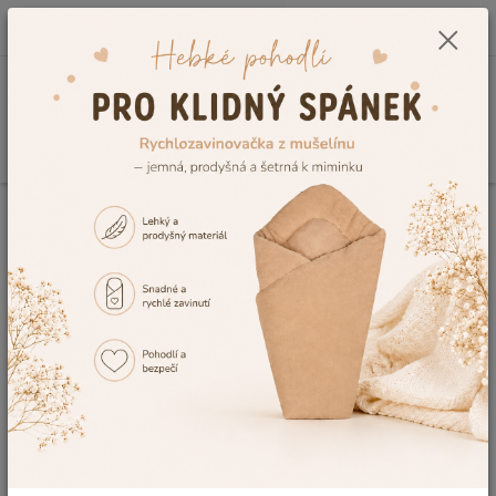
0
ks
CZK
+420 604 278 943
za
0,00 Kč
Menu
Hledat
Úvod
Vše do postýlky
Nepromokavé chrániče matrace do dětské postýlky
Nepromokavá ochrana matrace do dětské postýlky Dětský svět thermo bílá
Nepromokavá ochrana matrace
do dětské postýlky Dětský svět
thermo bílá