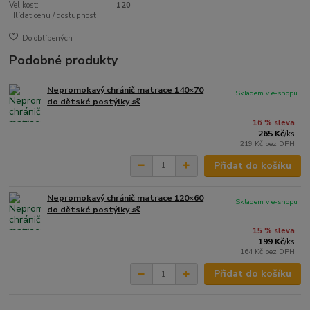
Velikost:
120
Hlídat cenu / dostupnost
Do oblíbených
Podobné produkty
Nepromokavý chránič matrace 140×70
Skladem v e-shopu
do dětské postýlky 👶
16 % sleva
265 Kč
/
ks
219 Kč
bez DPH
Přidat do košíku
Nepromokavý chránič matrace 120×60
Skladem v e-shopu
do dětské postýlky 👶
15 % sleva
199 Kč
/
ks
164 Kč
bez DPH
Přidat do košíku