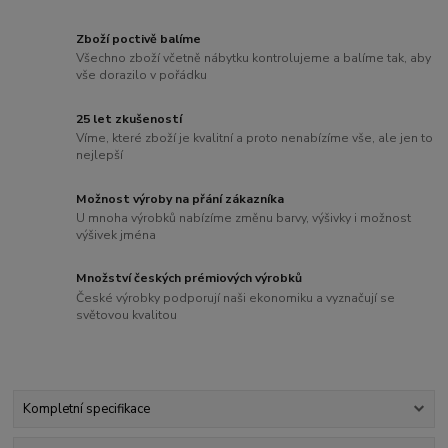
Zboží poctivě balíme
Všechno zboží včetně nábytku kontrolujeme a balíme tak, aby
vše dorazilo v pořádku
25 let zkušeností
Víme, které zboží je kvalitní a proto nenabízíme vše, ale jen to
nejlepší
Možnost výroby na přání zákazníka
U mnoha výrobků nabízíme změnu barvy, výšivky i možnost
výšivek jména
Množství českých prémiových výrobků
České výrobky podporují naši ekonomiku a vyznačují se
světovou kvalitou
Kompletní specifikace