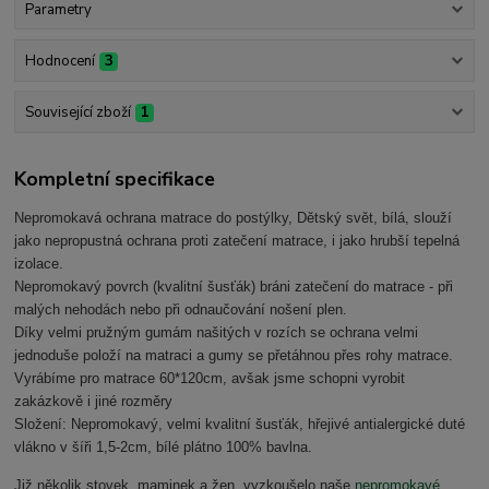
Parametry
Hodnocení
3
Související zboží
1
Kompletní specifikace
Nepromokavá ochrana matrace do postýlky, Dětský svět, bílá, slouží
jako nepropustná ochrana proti zatečení matrace, i jako hrubší tepelná
izolace.
Nepromokavý povrch (kvalitní šusťák) bráni zatečení do matrace - při
malých nehodách nebo při odnaučování nošení plen.
Díky velmi pružným gumám našitých v rozích se ochrana velmi
jednoduše položí na matraci a gumy se přetáhnou přes rohy matrace.
Vyrábíme pro matrace 60*120cm, avšak jsme schopni vyrobit
zakázkově i jiné rozměry
Složení: Nepromokavý, velmi kvalitní šusťák, hřejivé antialergické duté
vlákno v šíři 1,5-2cm, bílé plátno 100% bavlna.
Již několik stovek, maminek a žen, vyzkoušelo naše
nepromokavé