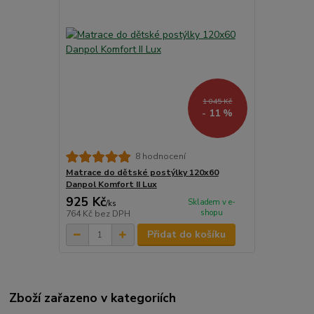
1 045 Kč
- 11 %
8 hodnocení
Matrace do dětské postýlky 120x60
Danpol Komfort II Lux
925 Kč
Skladem v e-
/
ks
shopu
764 Kč
bez DPH
Přidat do košíku
Zboží zařazeno v kategoriích