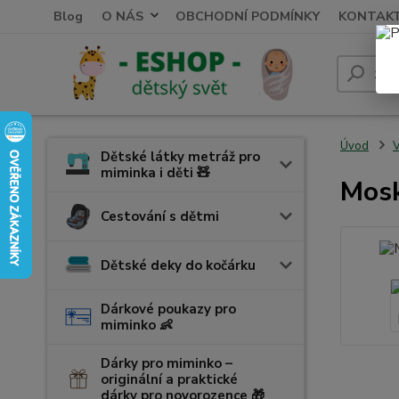
Blog
O NÁS
OBCHODNÍ PODMÍNKY
KONTAK
Úvod
V
Dětské látky metráž pro
miminka i děti 🧸
Mosk
Cestování s dětmi
Dětské deky do kočárku
Dárkové poukazy pro
miminko 👶
Dárky pro miminko –
originální a praktické
dárky pro novorozence 🎁