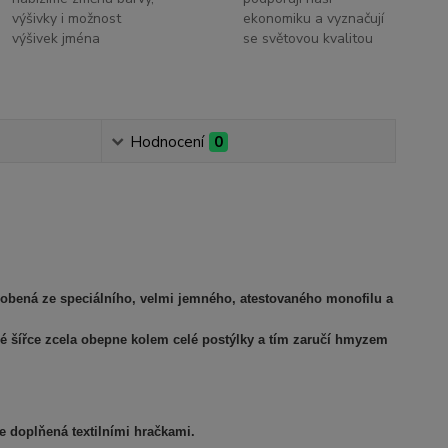
výšivky i možnost
ekonomiku a vyznačují
výšivek jména
se světovou kvalitou
Hodnocení
0
yrobená ze speciálního, velmi jemného, atestovaného monofilu a
čné šířce zcela obepne kolem celé postýlky a tím zaručí hmyzem
 je doplňená textilními hračkami.