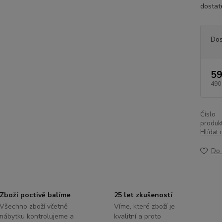
dostat
Dos
59
490
Číslo
produkt
Hlídat 
Do 
Zboží poctivě balíme
25 let zkušeností
Všechno zboží včetně
Víme, které zboží je
nábytku kontrolujeme a
kvalitní a proto