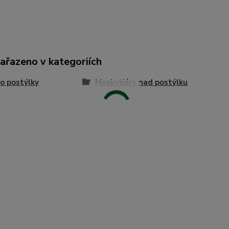
zařazeno v kategoriích
o postýlky
Moskytiéry nad postýlku