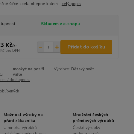
ečné šířce zcela obepne kolem...
celý popis
tupnost
Skladem v e-shopu
3 Kč
/
ks
Přidat do košíku
 Kč
bez DPH
moskyt.na pos.žl
Výrobce:
Dětský svět
u:
vafle
cenu / dostupnost
oblíbených
Možnost výroby na
Množství českých
přání zákazníka
prémiových výrobků
U mnoha výrobků
České výrobky
nabízíme změnu barvy,
podporují naši