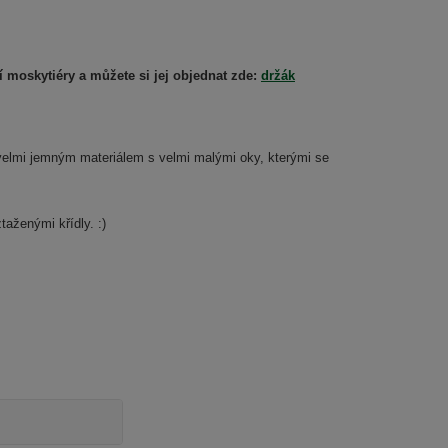
í moskytiéry a můžete si jej objednat zde:
držák
velmi jemným materiálem s velmi malými oky, kterými se
taženými křídly. :)