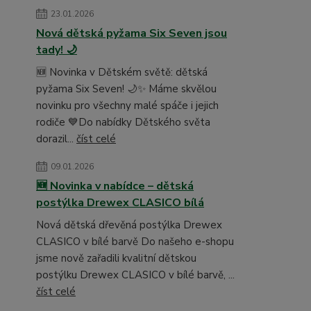
23.01.2026
Nová dětská pyžama Six Seven jsou
tady! 🌙
🆕 Novinka v Dětském světě: dětská
pyžama Six Seven! 🌙✨ Máme skvělou
novinku pro všechny malé spáče i jejich
rodiče 💙Do nabídky Dětského světa
dorazil...
číst celé
09.01.2026
🆕 Novinka v nabídce – dětská
postýlka Drewex CLASICO bílá
Nová dětská dřevěná postýlka Drewex
CLASICO v bílé barvě Do našeho e-shopu
jsme nově zařadili kvalitní dětskou
postýlku Drewex CLASICO v bílé barvě, ...
číst celé