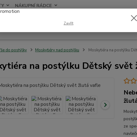
TY
NÁKUPNÍ RÁDCE
Nevíte
Zavřít
Hledat
+420
še do postýlky
Moskytiéry nad postýlku
Moskytiéra na postýlku Děts
ytiéra na postýlku Dětský svět ž
Nebe
žlut
Moskyt
postýl
ze spe
navleč