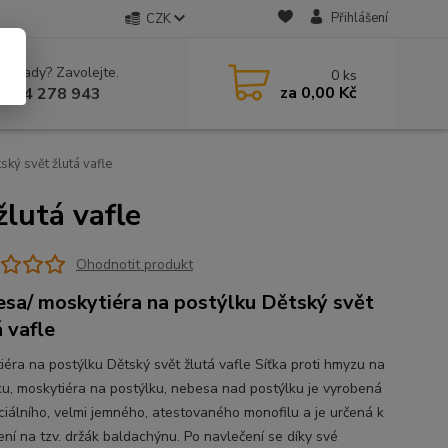
Přihlášení
CZK
 si rady? Zavolejte.
0
ks
za
0,00 Kč
 604 278 943
ký svět žlutá vafle
lutá vafle
Ohodnotit produkt
sa/ moskytiéra na postýlku Dětský svět
á vafle
iéra na postýlku Dětský svět žlutá vafle Síťka proti hmyzu na
ku, moskytiéra na postýlku, nebesa nad postýlku je vyrobená
ciálního, velmi jemného, atestovaného monofilu a je určená k
ení na tzv. držák baldachýnu. Po navlečení se díky své