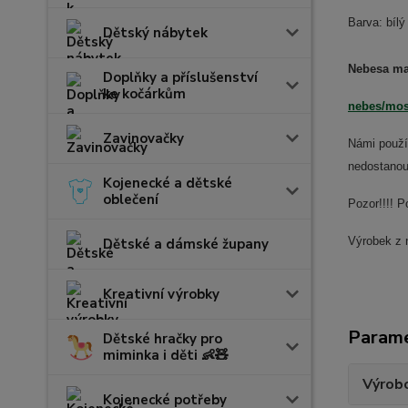
Barva: bílý
Dětský nábytek
Nebesa maj
Doplňky a příslušenství
ke kočárkům
nebes/mos
Zavinovačky
Námi použí
nedostanou
Kojenecké a dětské
oblečení
Pozor!!!! P
Výrobek z 
Dětské a dámské župany
Kreativní výrobky
Param
Dětské hračky pro
miminka i děti 👶🧸
Výrob
Kojenecké potřeby