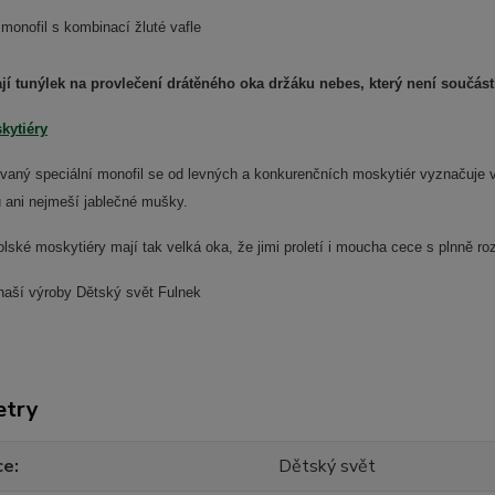
 monofil s kombinací žluté vafle
í tunýlek na provlečení drátěného oka držáku nebes, který není součást
kytiéry
vaný speciální monofil se od levných a konkurenčních moskytiér vyznačuje 
 ani nejmeší jablečné mušky.
olské moskytiéry mají tak velká oka, že jimi proletí i moucha cece s plnně roz
naší výroby Dětský svět Fulnek
etry
ce
Dětský svět