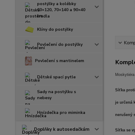
postýlky a kolébky
60×120, 70×140 a 90×40
cm
Klíny do postýlky
Kompl
Povlečení do postýlky
Povlečení s mantinelem
Komple
Moskytiéra 
Dětské spací pytle
Síťka prot
Sady na postýlku s
nebesy
je určená 
Hnízdečka pro miminka
nerušený 
Doplňky k autosedačkám
Síťka se v