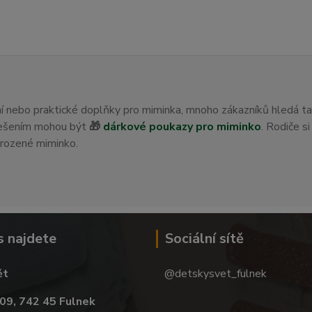
ení nebo praktické doplňky pro miminka, mnoho zákazníků hledá t
 řešením mohou být
🎁
dárkové poukazy pro miminko
. Rodiče s
orozené miminko.
s najdete
Sociální sítě
ět
@detskysvet_fulnek
09, 742 45 Fulnek