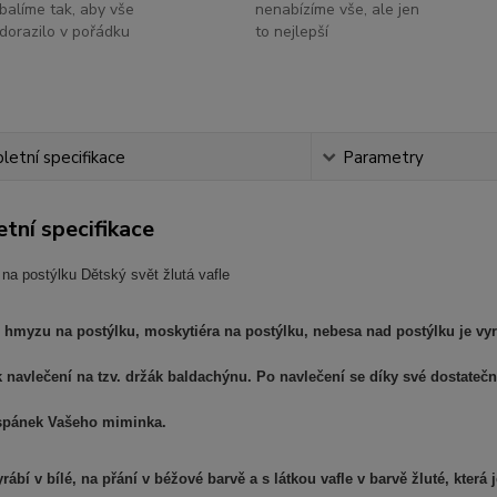
balíme tak, aby vše
nenabízíme vše, ale jen
dorazilo v pořádku
to nejlepší
etní specifikace
Parametry
tní specifikace
na postýlku Dětský svět žlutá vafle
i hmyzu na postýlku, moskytiéra na postýlku, nebesa nad postýlku je v
k navlečení na tzv. držák baldachýnu. Po navlečení se díky své dostate
spánek Vašeho miminka.
yrábí v bílé, na přání v béžové barvě a s látkou vafle v barvě žluté, která