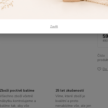
dostat
Dos
Zavřít
59
490
Číslo
produkt
Do 
Zboží poctivě balíme
25 let zkušeností
Všechno zboží včetně
Víme, které zboží je
nábytku kontrolujeme a
kvalitní a proto
balíme tak, aby vše
nenabízíme vše, ale jen