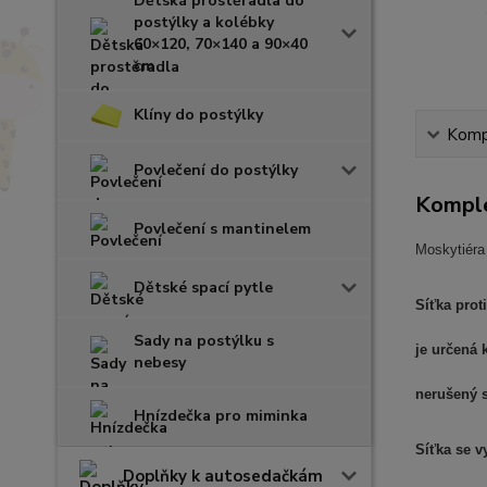
Dětská prostěradla do
postýlky a kolébky
60×120, 70×140 a 90×40
cm
Klíny do postýlky
Kompl
Povlečení do postýlky
Komple
Povlečení s mantinelem
Moskytiéra
Dětské spací pytle
Síťka prot
Sady na postýlku s
je určená 
nebesy
nerušený 
Hnízdečka pro miminka
Síťka se v
Doplňky k autosedačkám