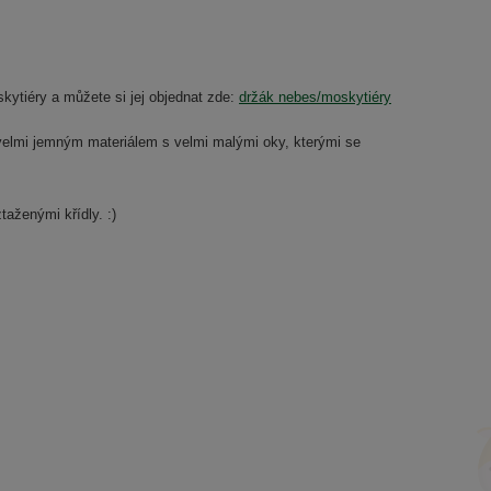
kytiéry a můžete si jej objednat zde:
držák nebes/moskytiéry
velmi jemným materiálem s velmi malými oky, kterými se
taženými křídly. :)