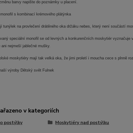
změnu barvy napište do poznámky u placení.
ý monofil s kombinací krémového plátýnka
 tunýlek na provlečení drátěného oka držáku nebes, který není součástí mos
vaný speciální monofil se od levných a konkurenčních moskytiér vyznačuje 
 ani nejmeší jablečné mušky.
olské moskytiéry mají tak velká oka, že jimi proletí i moucha cece s plnně roz
naší výroby Dětský svět Fulnek
zařazeno v kategoriích
o postýlky
Moskytiéry nad postýlku