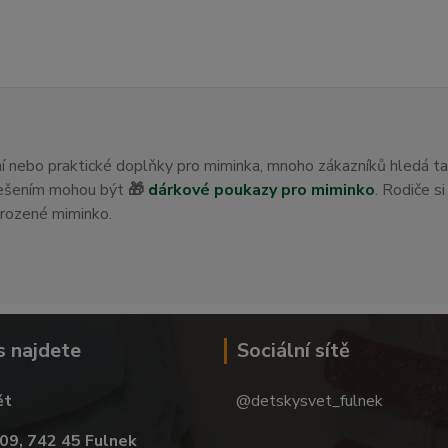
ení nebo praktické doplňky pro miminka, mnoho zákazníků hledá t
 řešením mohou být
🎁
dárkové poukazy pro miminko
. Rodiče s
orozené miminko.
s najdete
Sociální sítě
ět
@detskysvet_fulnek
09, 742 45 Fulnek