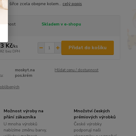
ečné šířce zcela obepne kolem...
celý popis
tupnost
Skladem v e-shopu
3 Kč
/
ks
Přidat do košíku
 Kč
bez DPH
moskyt.na
Hlídat cenu / dostupnost
u:
pos.krém
oblíbených
Možnost výroby na
Množství českých
přání zákazníka
prémiových výrobků
U mnoha výrobků
České výrobky
nabízíme změnu barvy,
podporují naši