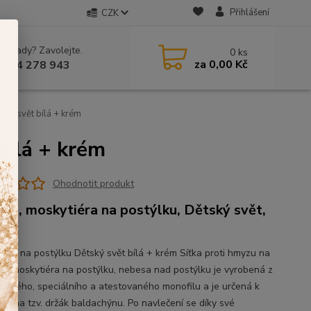
Přihlášení
CZK
 si rady? Zavolejte.
0
ks
za
0,00 Kč
 604 278 943
ský svět bílá + krém
bílá + krém
Ohodnotit produkt
sa, moskytiéra na postýlku, Dětský svět,
m
iéra na postýlku Dětský svět bílá + krém Síťka proti hmyzu na
ku, moskytiéra na postýlku, nebesa nad postýlku je vyrobená z
jemného, speciálního a atestovaného monofilu a je určená k
ení na tzv. držák baldachýnu. Po navlečení se díky své