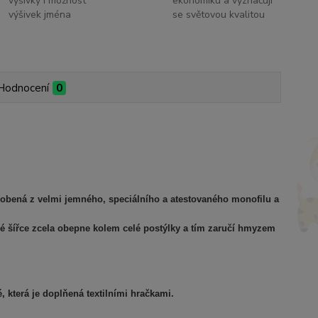
výšivky i možnost
ekonomiku a vyznačují
výšivek jména
se světovou kvalitou
Hodnocení
0
yrobená z velmi jemného, speciálního a atestovaného monofilu a
čné šířce zcela obepne kolem celé postýlky a tím zaručí hmyzem
, která je doplňená textilními hračkami.