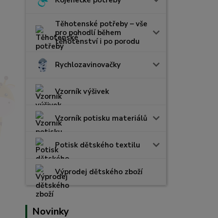
Těhotenské potřeby – vše
pro pohodlí během
těhotenství i po porodu
Rychlozavinovačky
Vzorník výšivek
Vzorník potisku materiálů
Potisk dětského textilu
Výprodej dětského zboží
Novinky