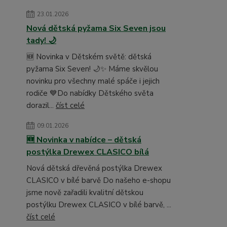
23.01.2026
Nová dětská pyžama Six Seven jsou
tady! 🌙
🆕 Novinka v Dětském světě: dětská
pyžama Six Seven! 🌙✨ Máme skvělou
novinku pro všechny malé spáče i jejich
rodiče 💙Do nabídky Dětského světa
dorazil...
číst celé
09.01.2026
🆕 Novinka v nabídce – dětská
postýlka Drewex CLASICO bílá
Nová dětská dřevěná postýlka Drewex
CLASICO v bílé barvě Do našeho e-shopu
jsme nově zařadili kvalitní dětskou
postýlku Drewex CLASICO v bílé barvě, ...
číst celé