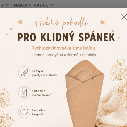
TY
NÁKUPNÍ RÁDCE
Nevíte
Hledat
+420
še do postýlky
Moskytiéry nad postýlku
Moskytiéra na postýlku Dět
ytiéra na postýlku Dětský svět 
Nebe
kré
Moskyt
postýl
velmi 
navleč