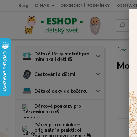
Blog
O NÁS
OBCHODNÍ PODMÍNKY
KONTAK
Úvod
V
Dětské látky metráž pro
miminka i děti 🧸
Mosk
Cestování s dětmi
Dětské deky do kočárku
Dárkové poukazy pro
miminko 👶
Dárky pro miminko –
originální a praktické
dárky pro novorozence 🎁