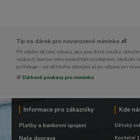
Tip na dárek pro novorozené miminko 👶
Při výběru dětské výbavy, jako jsou froté osušky, obleč
velikostí, barvou nebo konkrétním produktem, ideálním
potřebuje – od dětského oblečení až po výbavu pro nov
🎁
Dárkové poukazy pro miminko
Informace pro zákazníky
Kde ná
Platby a bankovní spojení
Dětský sv
Naše doprava
Kostelní 1