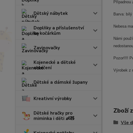
Případnou 
Dětský nábytek
Barva: bíl
Nebesa mají
Doplňky a příslušenství
ke kočárkům
Námi použí
nedostanou
Zavinovačky
Pozor!!!! P
Kojenecké a dětské
oblečení
Výrobek z 
Dětské a dámské župany
Kreativní výrobky
Zboží 
Dětské hračky pro
miminka i děti 👶🧸
Vše d
Kojenecké potřeby