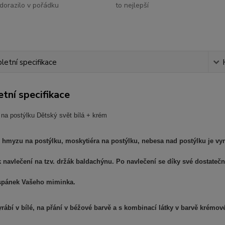
dorazilo v pořádku
to nejlepší
etní specifikace
tní specifikace
 na postýlku Dětský svět bílá + krém
i hmyzu na postýlku, moskytiéra na postýlku, nebesa nad postýlku je v
k navlečení na tzv. držák baldachýnu. Po navlečení se díky své dostate
spánek Vašeho miminka.
yrábí v bílé, na přání v béžové barvě a s kombinací látky v barvě krémové