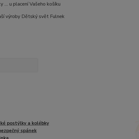
... u placení Vašeho košíku
naší výroby Dětský svět Fulnek
ké postýlky a kolébky
bezpečný spánek
inka