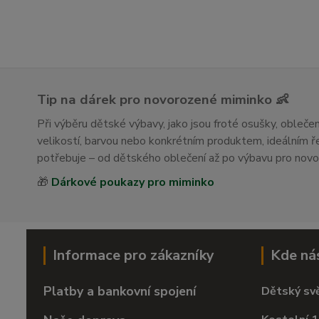
Tip na dárek pro novorozené miminko 👶
Při výběru dětské výbavy, jako jsou froté osušky, obleč
velikostí, barvou nebo konkrétním produktem, ideálním
potřebuje – od dětského oblečení až po výbavu pro nov
🎁
Dárkové poukazy pro miminko
Informace pro zákazníky
Kde ná
Platby a bankovní spojení
Dětský sv