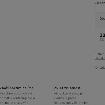
všechn
Dos
28
231
Číslo p
Hlídat 
Do 
Zboží poctivě balíme
25 let zkušeností
Všechno zboží včetně
Víme, které zboží je
nábytku kontrolujeme a
kvalitní a proto
balíme tak, aby vše
nenabízíme vše, ale jen