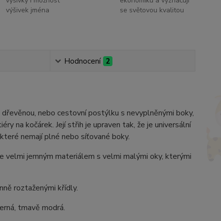
výšivky i možnost
ekonomiku a vyznačují
výšivek jména
se světovou kvalitou
Hodnocení
2
na dřevěnou, nebo cestovní postýlku s nevyplněnými boky,
 na kočárek. Její střih je upraven tak, že je universální
teré nemají plné nebo síťované boky.
je velmi jemným materiálem s velmi malými oky, kterými
lnně roztaženými křídly.
černá, tmavě modrá.