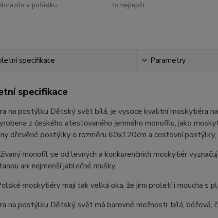
dorazilo v pořádku
to nejlepší
etní specifikace
Parametry
tní specifikace
a na postýlku Dětský svět bílá, je vysoce kvalitní moskytiéra 
vyrobena z českého atestovaného jemného monofilu, jako moskytiéry
ny dřevěné postýlky o rozměru 60x120cm a cestovní postýlky, k
ívaný monofil se od levných a konkurenčních moskytiér vyznaču
anou ani nejmenší jablečné mušky.
 Polské moskytiéry mají tak velká oka, že jimi proletí i moucha s p
a na postýlku Dětský svět má barevné možnosti: bílá, béžová, 