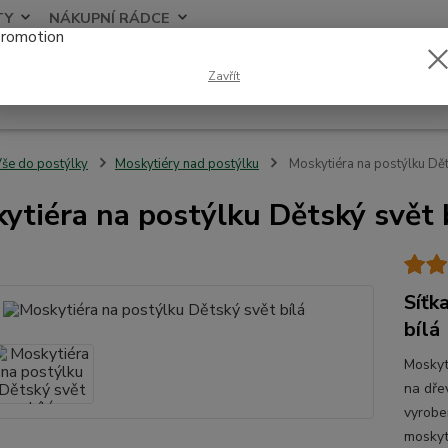
TY
NÁKUPNÍ RÁDCE
Nevíte
Zavřít
Hledat
+420
še do postýlky
Moskytiéry nad postýlku
Moskytiéra na postýlku Dět
ytiéra na postýlku Dětský svět 
Síťk
bílá
Moskyti
na dře
vyrobe
moskyti