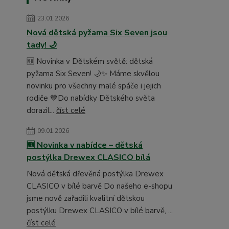
23.01.2026
Nová dětská pyžama Six Seven jsou
tady! 🌙
🆕 Novinka v Dětském světě: dětská
pyžama Six Seven! 🌙✨ Máme skvělou
novinku pro všechny malé spáče i jejich
rodiče 💙Do nabídky Dětského světa
dorazil...
číst celé
09.01.2026
🆕 Novinka v nabídce – dětská
postýlka Drewex CLASICO bílá
Nová dětská dřevěná postýlka Drewex
CLASICO v bílé barvě Do našeho e-shopu
jsme nově zařadili kvalitní dětskou
postýlku Drewex CLASICO v bílé barvě, ...
číst celé