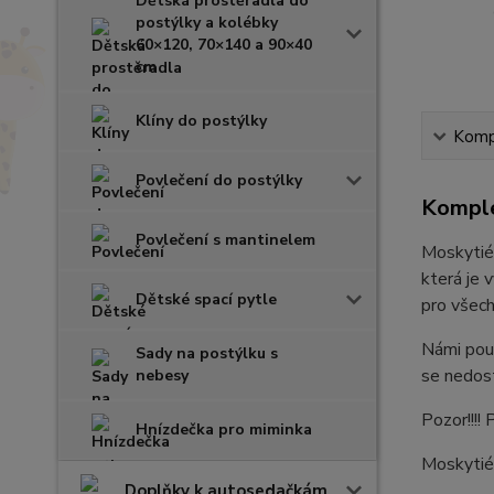
Dětská prostěradla do
postýlky a kolébky
60×120, 70×140 a 90×40
cm
Klíny do postýlky
Kompl
Povlečení do postýlky
Komple
Povlečení s mantinelem
Moskytiér
která je 
Dětské spací pytle
pro všech
Námi použ
Sady na postýlku s
se nedost
nebesy
Pozor!!!!
Hnízdečka pro miminka
Moskytiér
Doplňky k autosedačkám