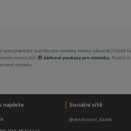
ení nebo praktické doplňky pro miminka, mnoho zákazníků hledá t
 řešením mohou být
🎁
dárkové poukazy pro miminko
. Rodiče s
orozené miminko.
s najdete
Sociální sítě
ět
@detskysvet_fulnek