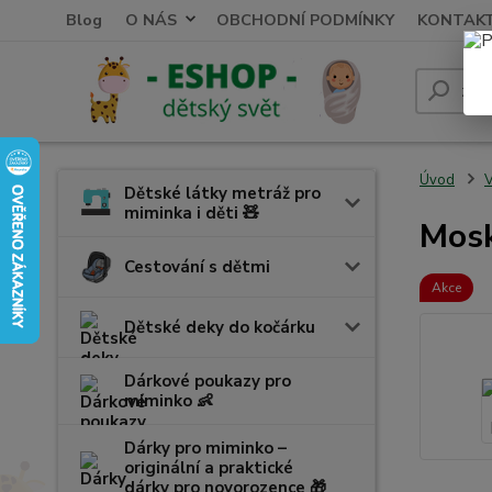
Blog
O NÁS
OBCHODNÍ PODMÍNKY
KONTAK
Úvod
V
Dětské látky metráž pro
miminka i děti 🧸
Mosk
Cestování s dětmi
Akce
Dětské deky do kočárku
Dárkové poukazy pro
miminko 👶
Dárky pro miminko –
originální a praktické
dárky pro novorozence 🎁