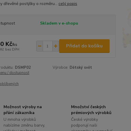
y dřevěné postýlky o rozměru...
celý popis
tupnost
Skladem v e-shopu
0 Kč
/
ks
Přidat do košíku
 Kč
bez DPH
roduktu:
DSMP02
Výrobce:
Dětský svět
cenu / dostupnost
oblíbených
Možnost výroby na
Množství českých
přání zákazníka
prémiových výrobků
U mnoha výrobků
České výrobky
nabízíme změnu barvy,
podporují naši