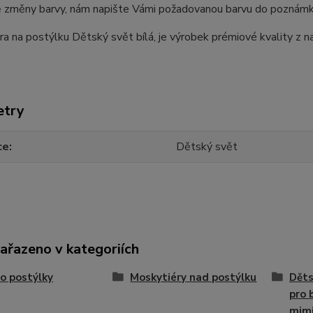
 změny barvy, nám napište Vámi požadovanou barvu do poznámky .
a na postýlku Dětský svět bílá, je výrobek prémiové kvality z 
etry
ce
Dětský svět
zařazeno v kategoriích
o postýlky
Moskytiéry nad postýlku
Děts
pro 
mim