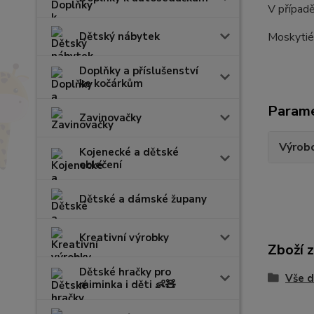
V případě
Dětský nábytek
Moskytiér
Doplňky a příslušenství
ke kočárkům
Param
Zavinovačky
Výrob
Kojenecké a dětské
oblečení
Dětské a dámské župany
Kreativní výrobky
Zboží 
Dětské hračky pro
Vše d
miminka i děti 👶🧸