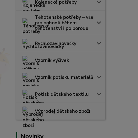
Kojenecké potřeby
Těhotenské potřeby – vše
pro pohodlí během
těhotenství i po porodu
Rychlozavinovačky
Vzorník výšivek
Vzorník potisku materiálů
Potisk dětského textilu
Výprodej dětského zboží
Novinky