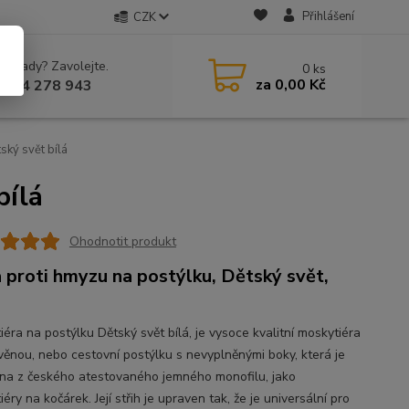
Přihlášení
CZK
 si rady? Zavolejte.
0
ks
za
0,00 Kč
 604 278 943
ský svět bílá
bílá
Ohodnotit produkt
a proti hmyzu na postýlku, Dětský svět,
éra na postýlku Dětský svět bílá, je vysoce kvalitní moskytiéra
věnou, nebo cestovní postýlku s nevyplněnými boky, která je
na z českého atestovaného jemného monofilu, jako
éry na kočárek. Její střih je upraven tak, že je universální pro