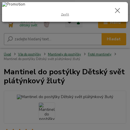
0
ks
CZK
+420 604 278 943
za
0,00 Kč
Zavřít
Menu
Hledat
Úvod
Vše do postýlky
Mantinely do postýlky
Froté mantinely
Mantinel do postýlky Dětský svět plátýnkový žlutý
Mantinel do postýlky Dětský svět
plátýnkový žlutý