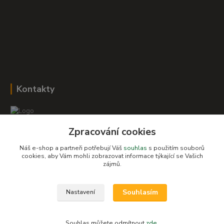
Kontakty
Zpracování cookies
Romana Šebestová
+420 604 278 943
Náš e-shop a partneři potřebují Váš
souhlas
s použitím souborů
cookies, aby Vám mohli zobrazovat informace týkající se Vašich
zájmů.
obchod-detskysvet@seznam.cz
Souhlasím
Nastavení
Souhlas můžete odmítnout
zde
.