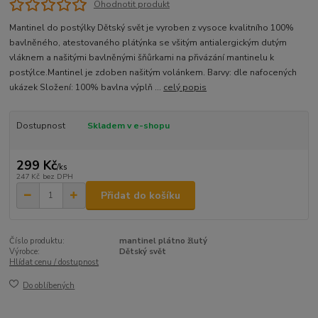
Ohodnotit produkt
Mantinel do postýlky Dětský svět je vyroben z vysoce kvalitního 100%
bavlněného, atestovaného plátýnka se všitým antialergickým dutým
vláknem a našitými bavlněnými šňůrkami na přivázání mantinelu k
postýlce.Mantinel je zdoben našitým volánkem. Barvy: dle nafocených
ukázek Složení: 100% bavlna výplň ...
celý popis
Dostupnost
Skladem v e-shopu
299 Kč
/
ks
247 Kč
bez DPH
Přidat do košíku
Číslo produktu:
mantinel plátno žlutý
Výrobce:
Dětský svět
Hlídat cenu / dostupnost
Do oblíbených