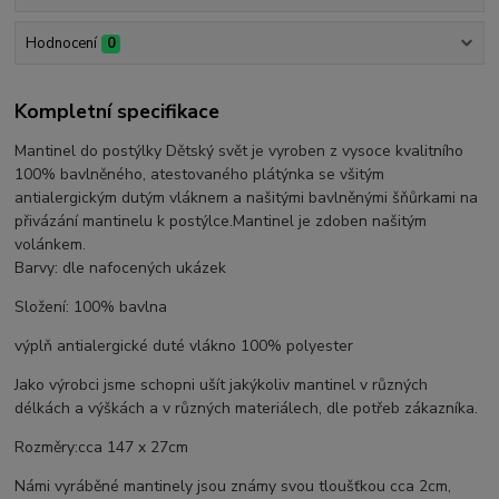
Hodnocení
0
Kompletní specifikace
Mantinel do postýlky Dětský svět je vyroben z vysoce kvalitního
100% bavlněného, atestovaného plátýnka se všitým
antialergickým dutým vláknem a našitými bavlněnými šňůrkami na
přivázání mantinelu k postýlce.Mantinel je zdoben našitým
volánkem.
Barvy: dle nafocených ukázek
Složení: 100% bavlna
výplň antialergické duté vlákno 100% polyester
Jako výrobci jsme schopni ušít jakýkoliv mantinel v různých
délkách a výškách a v různých materiálech, dle potřeb zákazníka.
Rozměry:cca 147 x 27cm
Námi vyráběné mantinely jsou známy svou tloušťkou cca 2cm,