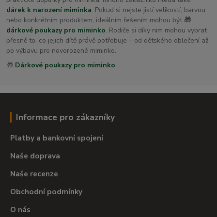
dárek k narození miminka
. Pokud si nejste jistí velikostí, barvou
nebo konkrétním produktem, ideálním řešením mohou být
🎁
dárkové poukazy pro miminko
. Rodiče si díky nim mohou vybrat
přesně to, co jejich dítě právě potřebuje – od dětského oblečení až
po výbavu pro novorozené miminko.
🎁
Dárkové poukazy pro miminko
Informace pro zákazníky
Platby a bankovní spojení
Naše doprava
Naše recenze
Obchodní podmínky
O nás