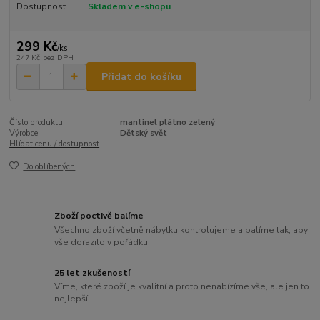
Dostupnost
Skladem v e-shopu
299 Kč
/
ks
247 Kč
bez DPH
Přidat do košíku
Číslo produktu:
mantinel plátno zelený
Výrobce:
Dětský svět
Hlídat cenu / dostupnost
Do oblíbených
Zboží poctivě balíme
Všechno zboží včetně nábytku kontrolujeme a balíme tak, aby
vše dorazilo v pořádku
25 let zkušeností
Víme, které zboží je kvalitní a proto nenabízíme vše, ale jen to
nejlepší