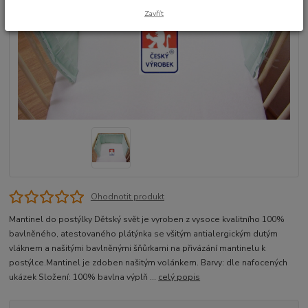
Zavřít
Ohodnotit produkt
Mantinel do postýlky Dětský svět je vyroben z vysoce kvalitního 100%
bavlněného, atestovaného plátýnka se všitým antialergickým dutým
vláknem a našitými bavlněnými šňůrkami na přivázání mantinelu k
postýlce.Mantinel je zdoben našitým volánkem. Barvy: dle nafocených
ukázek Složení: 100% bavlna výplň ...
celý popis