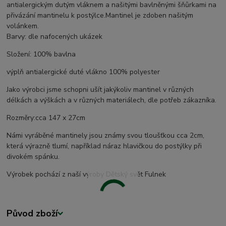
antialergickým dutým vláknem a našitými bavlněnými šňůrkami na
přivázání mantinelu k postýlce.Mantinel je zdoben našitým
volánkem.
Barvy: dle nafocených ukázek
Složení: 100% bavlna
výplň antialergické duté vlákno 100% polyester
Jako výrobci jsme schopni ušít jakýkoliv mantinel v různých
délkách a výškách a v různých materiálech, dle potřeb zákazníka.
Rozměry:cca 147 x 27cm
Námi vyráběné mantinely jsou známy svou tloušťkou cca 2cm,
která výrazně tlumí, například náraz hlavičkou do postýlky při
divokém spánku.
Výrobek pochází z naší výroby Dětský svět Fulnek
Původ zboží