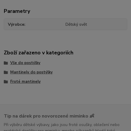
Parametry
Výrobce
Dětský svět
Zboží zařazeno v kategoriích
Vše do postýlky
Mantinely do postýlky
Froté mantinely
Tip na dárek pro novorozené miminko 👶
Při výběru dětské výbavy, jako jsou froté osušky, oblečení nebo
praktické doplňky pro miminka, mnoho zákazníků hledá také