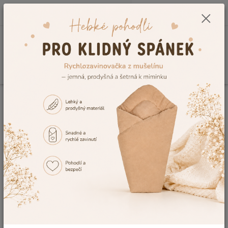
0
ks
CZK
+420 604 278 943
za
0,00 Kč
Menu
Hledat
Úvod
Vše do postýlky
Mantinely do postýlky
Froté mantinely
Mantinel do postýlky Dětský svět plátýnkový zelený
Mantinel do postýlky Dětský svět
plátýnkový zelený