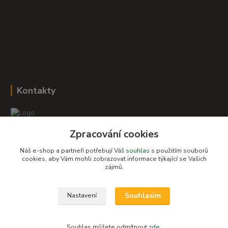
Kontakty
Zpracování cookies
Romana Šebestová
+420 604 278 943
Náš e-shop a partneři potřebují Váš
souhlas
s použitím souborů
cookies, aby Vám mohli zobrazovat informace týkající se Vašich
zájmů.
obchod-detskysvet@seznam.cz
Souhlasím
Nastavení
Souhlas můžete odmítnout
zde
.