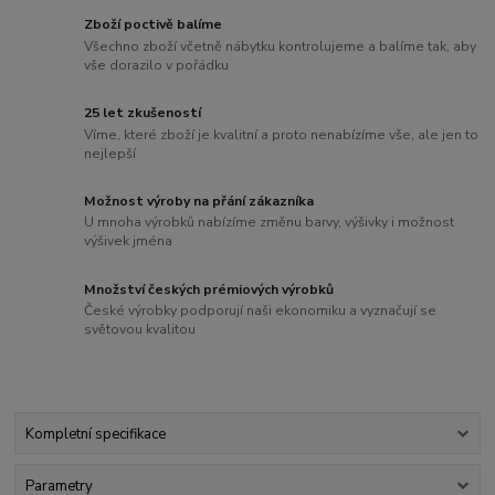
Zboží poctivě balíme
Všechno zboží včetně nábytku kontrolujeme a balíme tak, aby
vše dorazilo v pořádku
25 let zkušeností
Víme, které zboží je kvalitní a proto nenabízíme vše, ale jen to
nejlepší
Možnost výroby na přání zákazníka
U mnoha výrobků nabízíme změnu barvy, výšivky i možnost
výšivek jména
Množství českých prémiových výrobků
České výrobky podporují naši ekonomiku a vyznačují se
světovou kvalitou
Kompletní specifikace
Parametry