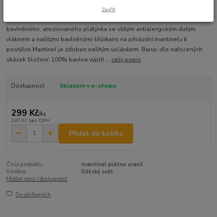
Ohodnotit produkt
Zavřít
Mantinel do postýlky Dětský svět je vyroben z vysoce kvalitního 100%
bavlněného, atestovaného plátýnka se všitým antialergickým dutým
vláknem a našitými bavlněnými šňůrkami na přivázání mantinelu k
postýlce.Mantinel je zdoben našitým volánkem. Barvy: dle nafocených
ukázek Složení: 100% bavlna výplň ...
celý popis
Dostupnost
Skladem v e-shopu
299 Kč
/
ks
247 Kč
bez DPH
Přidat do košíku
Číslo produktu:
mantinel plátno oranž
Výrobce:
Dětský svět
Hlídat cenu / dostupnost
Do oblíbených