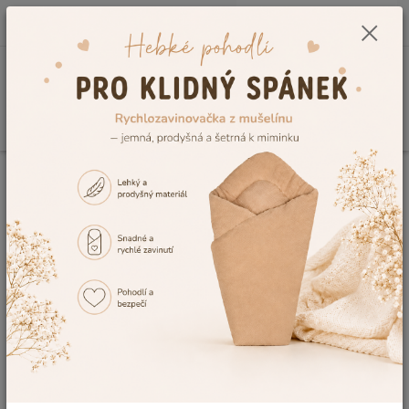
0
ks
CZK
+420 604 278 943
za
0,00 Kč
Menu
Hledat
Úvod
Vše do postýlky
Mantinely do postýlky
Froté mantinely
Mantinel do postýlky Dětský svět plátýnkový oranžový
Mantinel do postýlky Dětský svět
plátýnkový oranžový