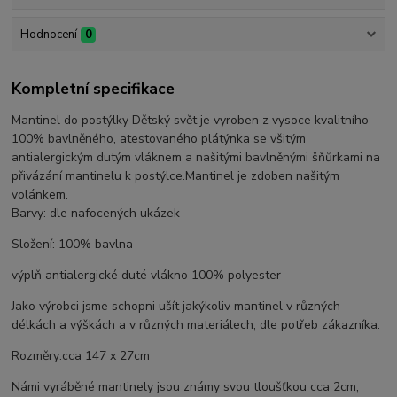
Hodnocení
0
Kompletní specifikace
Mantinel do postýlky Dětský svět je vyroben z vysoce kvalitního
100% bavlněného, atestovaného plátýnka se všitým
antialergickým dutým vláknem a našitými bavlněnými šňůrkami na
přivázání mantinelu k postýlce.Mantinel je zdoben našitým
volánkem.
Barvy: dle nafocených ukázek
Složení: 100% bavlna
výplň antialergické duté vlákno 100% polyester
Jako výrobci jsme schopni ušít jakýkoliv mantinel v různých
délkách a výškách a v různých materiálech, dle potřeb zákazníka.
Rozměry:cca 147 x 27cm
Námi vyráběné mantinely jsou známy svou tloušťkou cca 2cm,