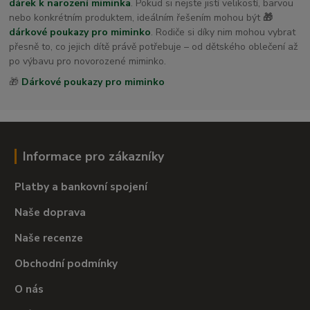
dárek k narození miminka
. Pokud si nejste jistí velikostí, barvou
nebo konkrétním produktem, ideálním řešením mohou být
🎁
dárkové poukazy pro miminko
. Rodiče si díky nim mohou vybrat
přesně to, co jejich dítě právě potřebuje – od dětského oblečení až
po výbavu pro novorozené miminko.
🎁
Dárkové poukazy pro miminko
Informace pro zákazníky
Platby a bankovní spojení
Naše doprava
Naše recenze
Obchodní podmínky
O nás