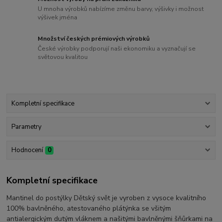
U mnoha výrobků nabízíme změnu barvy, výšivky i možnost
výšivek jména
Množství českých prémiových výrobků
České výrobky podporují naši ekonomiku a vyznačují se
světovou kvalitou
Kompletní specifikace
Parametry
Hodnocení
0
Kompletní specifikace
Mantinel do postýlky Dětský svět je vyroben z vysoce kvalitního
100% bavlněného, atestovaného plátýnka se všitým
antialergickým dutým vláknem a našitými bavlněnými šňůrkami na