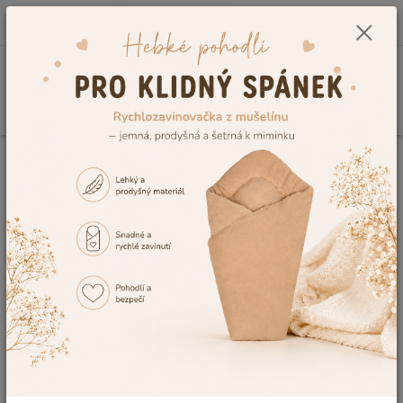
0
ks
CZK
+420 604 278 943
za
0,00 Kč
Menu
Hledat
Úvod
Vše do postýlky
Mantinely do postýlky
Froté mantinely
Mantinel do postýlky Dětský svět plátýnkový modrý
Mantinel do postýlky Dětský svět
plátýnkový modrý