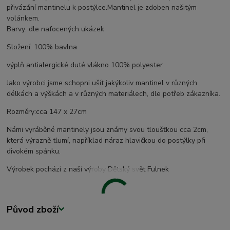
přivázání mantinelu k postýlce.Mantinel je zdoben našitým
volánkem.
Barvy: dle nafocených ukázek
Složení: 100% bavlna
výplň antialergické duté vlákno 100% polyester
Jako výrobci jsme schopni ušít jakýkoliv mantinel v různých
délkách a výškách a v různých materiálech, dle potřeb zákazníka.
Rozměry:cca 147 x 27cm
Námi vyráběné mantinely jsou známy svou tloušťkou cca 2cm,
která výrazně tlumí, například náraz hlavičkou do postýlky při
divokém spánku.
Výrobek pochází z naší výroby Dětský svět Fulnek
Původ zboží