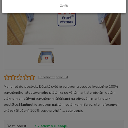
Zavřít
Ohodnotit produkt
Mantinel do postýlky Dětský svět je vyroben z vysoce kvalitního 100%
bavlněného, atestovaného plátýnka se všitým antialergickým dutým
vláknem a našitými bavlněnými šňůrkami na přivázání mantinelu k
postýlce.Mantinel je zdoben našitým volánkem. Barvy: dle nafocených
ukázek Složení: 100% bavlna výplň ...
celý popis
Dostupnost
Skladem v e-shopu