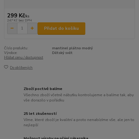
299 Kč
/
ks
247 Kč
bez DPH
Přidat do košíku
Číslo produktu:
mantinel plátno modrý
Výrobce:
Dětský svět
Hlídat cenu / dostupnost
Do oblíbených
Zboží poctivě balíme
Všechno zboží včetně nábytku kontrolujeme a balíme tak, aby
vše dorazilo v pořádku
25 let zkušeností
Víme, které zboží je kvalitní a proto nenabízíme vše, ale jen to
nejlepší
Možnost výroby na přání zákazníka