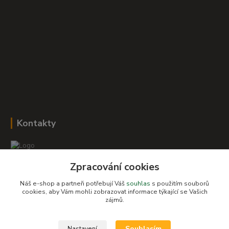
Kontakty
Zpracování cookies
Romana Šebestová
+420 604 278 943
Náš e-shop a partneři potřebují Váš
souhlas
s použitím souborů
cookies, aby Vám mohli zobrazovat informace týkající se Vašich
zájmů.
obchod-detskysvet@seznam.cz
Souhlasím
Nastavení