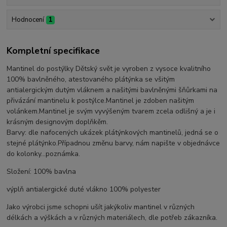
Hodnocení
1
Kompletní specifikace
Mantinel do postýlky Dětský svět je vyroben z vysoce kvalitního
100% bavlněného, atestovaného plátýnka se všitým
antialergickým dutým vláknem a našitými bavlněnými šňůrkami na
přivázání mantinelu k postýlce.Mantinel je zdoben našitým
volánkem.Mantinel je svým vyvýšeným tvarem zcela odlišný a je i
krásným designovým doplňkěm.
Barvy: dle nafocených ukázek plátýnkových mantinelů, jedná se o
stejné plátýnko.Případnou změnu barvy, nám napište v objednávce
do kolonky...poznámka.
Složení: 100% bavlna
výplň antialergické duté vlákno 100% polyester
Jako výrobci jsme schopni ušít jakýkoliv mantinel v různých
délkách a výškách a v různých materiálech, dle potřeb zákazníka.