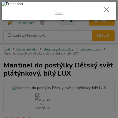
0
ks
CZK
+420 604 278 943
za
0,00 Kč
Zavřít
Menu
Hledat
Úvod
Vše do postýlky
Mantinely do postýlky
Froté mantinely
Mantinel do postýlky Dětský svět plátýnkový, bílý LUX
Mantinel do postýlky Dětský svět
plátýnkový, bílý LUX