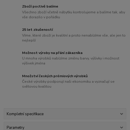
Zboží poctivě balíme
Všechno zboží včetně nábytku kontrolujeme a balíme tak, aby
vše dorazilo v pořádku
25 let zkušeností
Víme, které zboží je kvalitní a proto nenabízíme vše, ale jen to
nejlepší
Možnost výroby na přání zákazníka
U mnoha výrobků nabízíme změnu barvy, výšivky i možnost
výšivek jména
Množství českých prémiových výrobků
České výrobky podporují naši ekonomiku a vyznačují se
světovou kvalitou
Kompletní specifikace
Parametry