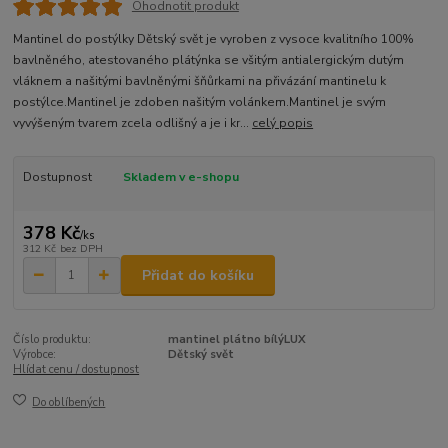
Ohodnotit produkt
Mantinel do postýlky Dětský svět je vyroben z vysoce kvalitního 100%
bavlněného, atestovaného plátýnka se všitým antialergickým dutým
vláknem a našitými bavlněnými šňůrkami na přivázání mantinelu k
postýlce.Mantinel je zdoben našitým volánkem.Mantinel je svým
vyvýšeným tvarem zcela odlišný a je i kr...
celý popis
Dostupnost
Skladem v e-shopu
378 Kč
/
ks
312 Kč
bez DPH
Přidat do košíku
Číslo produktu:
mantinel plátno bílýLUX
Výrobce:
Dětský svět
Hlídat cenu / dostupnost
Do oblíbených