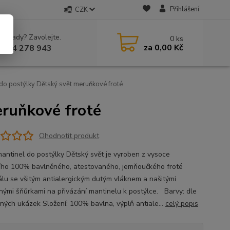
Přihlášení
CZK
 si rady? Zavolejte.
0
ks
za
0,00 Kč
 604 278 943
do postýlky Dětský svět meruňkové froté
eruňkové froté
Ohodnotit produkt
mantinel do postýlky Dětský svět je vyroben z vysoce
ního 100% bavlněného, atestovaného, jemňoučkého froté
álu se všitým antialergickým dutým vláknem a našitými
nými šňůrkami na přivázání mantinelu k postýlce. Barvy: dle
ných ukázek Složení: 100% bavlna, výplň antiale...
celý popis