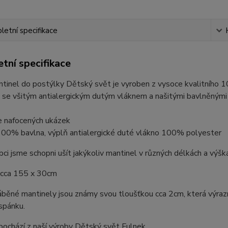
etní specifikace
tní specifikace
ntinel do postýlky Dětský svět je vyroben z vysoce kvalitního
 se všitým antialergickým dutým vláknem a našitými bavlněnými 
e nafocených ukázek
 100% bavlna, výplň antialergické duté vlákno 100% polyester
bci jsme schopni ušít jakýkoliv mantinel v různých délkách a výšk
cca 155 x 30cm
běné mantinely jsou známy svou tloušťkou cca 2cm, která výrazně
spánku.
ochází z naší výroby Dětský svět Fulnek