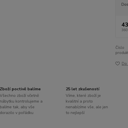
Dos
43
360
Číslo
produkt
Do 
Zboží poctivě balíme
25 let zkušeností
Všechno zboží včetně
Víme, které zboží je
nábytku kontrolujeme a
kvalitní a proto
balíme tak, aby vše
nenabízíme vše, ale jen
dorazilo v pořádku
to nejlepší