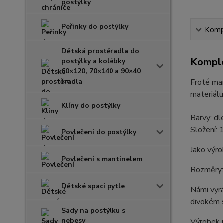
postýlky
Peřinky do postýlky
Kompl
Dětská prostěradla do
Komple
postýlky a kolébky
60×120, 70×140 a 90×40
cm
Froté ma
materiálu
Klíny do postýlky
Barvy: dl
Složení:
Povlečení do postýlky
Jako výro
Povlečení s mantinelem
Rozměry:
Dětské spací pytle
Námi vyrá
divokém 
Sady na postýlku s
nebesy
Výrobek p