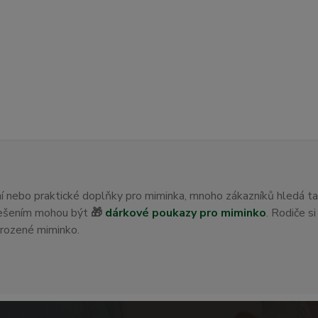
ení nebo praktické doplňky pro miminka, mnoho zákazníků hledá t
 řešením mohou být
🎁
dárkové poukazy pro miminko
. Rodiče s
orozené miminko.