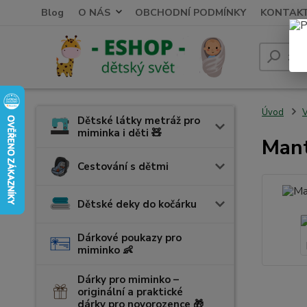
Blog
O NÁS
OBCHODNÍ PODMÍNKY
KONTAK
Úvod
V
Dětské látky metráž pro
miminka i děti 🧸
Mant
Cestování s dětmi
Dětské deky do kočárku
Dárkové poukazy pro
miminko 👶
Dárky pro miminko –
originální a praktické
dárky pro novorozence 🎁