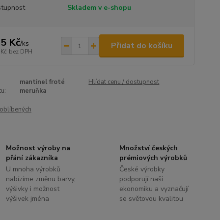
tupnost
Skladem v e-shopu
5 Kč
/
ks
Přidat do košíku
 Kč
bez DPH
mantinel froté
Hlídat cenu / dostupnost
u:
meruňka
oblíbených
Možnost výroby na
Množství českých
přání zákazníka
prémiových výrobků
U mnoha výrobků
České výrobky
nabízíme změnu barvy,
podporují naši
výšivky i možnost
ekonomiku a vyznačují
výšivek jména
se světovou kvalitou