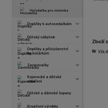
Hnízdečka pro miminka
Doplňky k autosedačkám
Dětský nábytek
Zboží 
Doplňky a příslušenství
Vše d
ke kočárkům
Zavinovačky
Kojenecké a dětské
oblečení
Dětské a dámské župany
Kreativní výrobky