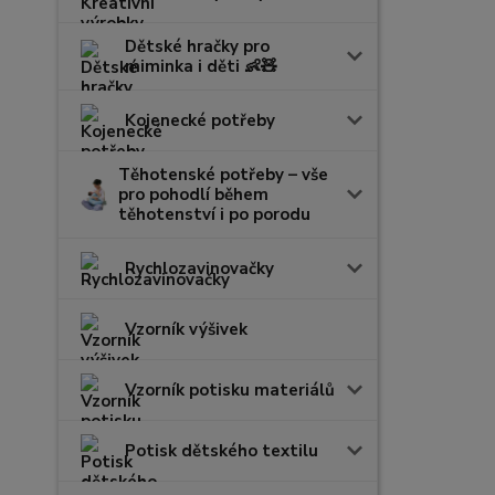
Dětské hračky pro
miminka i děti 👶🧸
Kojenecké potřeby
Těhotenské potřeby – vše
pro pohodlí během
těhotenství i po porodu
Rychlozavinovačky
Vzorník výšivek
Vzorník potisku materiálů
Potisk dětského textilu