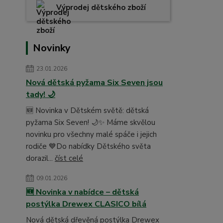
Výprodej dětského zboží
Novinky
23.01.2026
Nová dětská pyžama Six Seven jsou
tady! 🌙
🆕 Novinka v Dětském světě: dětská
pyžama Six Seven! 🌙✨ Máme skvělou
novinku pro všechny malé spáče i jejich
rodiče 💙Do nabídky Dětského světa
dorazil...
číst celé
09.01.2026
🆕 Novinka v nabídce – dětská
postýlka Drewex CLASICO bílá
Nová dětská dřevěná postýlka Drewex