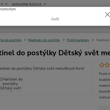
TY
NÁKUPNÍ RÁDCE
Nevíte
Zavřít
Hledat
+420
še do postýlky
Mantinely do postýlky
Froté mantinely
Mantinel 
inel do postýlky Dětský svět m
Froté 
kvalit
materi
bavlně
nafoce