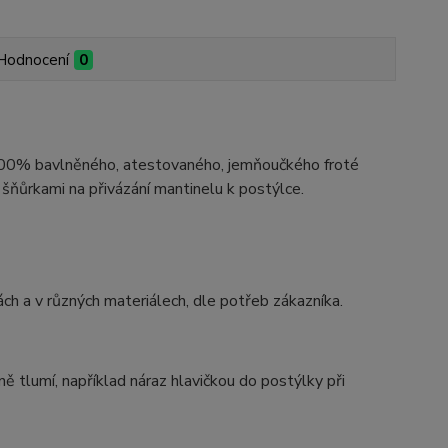
Hodnocení
0
 100% bavlněného, atestovaného, jemňoučkého froté
šňůrkami na přivázání mantinelu k postýlce.
ách a v různých materiálech, dle potřeb zákazníka.
 tlumí, například náraz hlavičkou do postýlky při