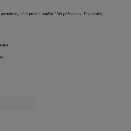
této poznámky, nám prosím napište Váš požadavek.
Poznámky
avlna
nek