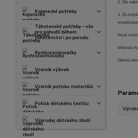
2. Dle nab
Kojenecké potřeby
3. Do koší
respektujem
Těhotenské potřeby – vše
pro pohodlí během
Nově možnos
těhotenství i po porodu
Materiál m
Rychlozavinovačky
Dětská let
Vzorník výšivek
Vzorník potisku materiálů
Param
Potisk dětského textilu
Výrob
Výprodej dětského zboží