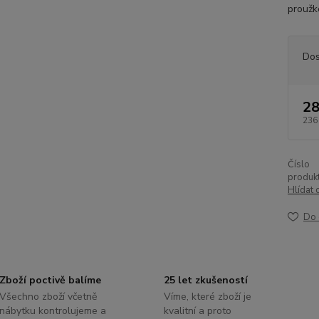
proužk
Dos
28
236
Číslo
produkt
Hlídat 
Do 
Zboží poctivě balíme
25 let zkušeností
Všechno zboží včetně
Víme, které zboží je
nábytku kontrolujeme a
kvalitní a proto