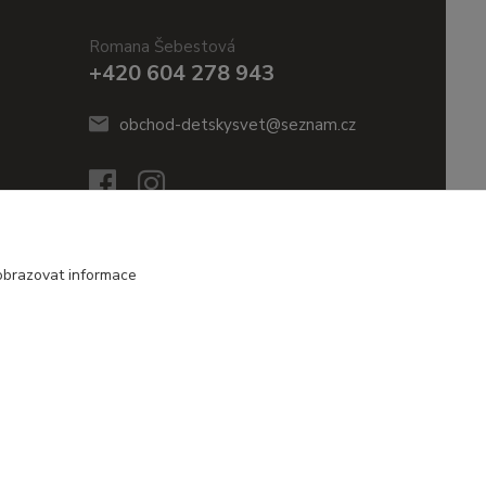
Romana Šebestová
+420 604 278 943
obchod-detskysvet@seznam.cz
obrazovat informace
Vytvořeno na
Eshop-rychle.cz