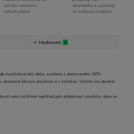
výšivky i možnost
ekonomiku a vyznačují
výšivek jména
se světovou kvalitou
Hodnocení
0
tvá
víceúčelová letní deka, vyrobena z atestovaného 100%
álu, lemovaná šikmým proužkem a s výšivkou. Výšivku lze obměnit
dnosti velmi rozšířené například jako přebalovací pomůcka, deka na