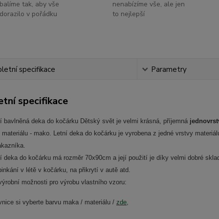
balíme tak, aby vše
nenabízíme vše, ale jen
dorazilo v pořádku
to nejlepší
etní specifikace
Parametry
tní specifikace
ní bavlněná deka do kočárku Dětský svět je velmi krásná, příjemná
jednovrs
 materiálu - mako. Letní deka do kočárku je vyrobena z jedné vrstvy materi
ákazníka.
í deka do kočárku má rozměr 70x90cm a její použití je díky velmi dobré skla
pinkání v létě v kočárku, na přikrytí v autě atd.
výrobní možnosti pro výrobu vlastního vzoru:
vnice si vyberte barvu maka / materiálu /
zde,