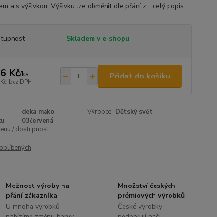
em a s výšivkou. Výšivku lze obměnit dle přání z...
celý popis
tupnost
Skladem v e-shopu
6 Kč
/
ks
Přidat do košíku
 Kč
bez DPH
deka mako
Výrobce:
Dětský svět
u:
03červená
cenu / dostupnost
oblíbených
Možnost výroby na
Množství českých
přání zákazníka
prémiových výrobků
U mnoha výrobků
České výrobky
nabízíme změnu barvy,
podporují naši