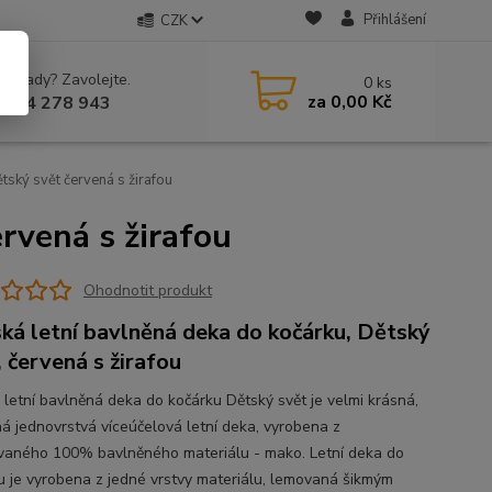
Přihlášení
CZK
 si rady? Zavolejte.
0
ks
za
0,00 Kč
 604 278 943
tský svět červená s žirafou
rvená s žirafou
Ohodnotit produkt
ká letní bavlněná deka do kočárku, Dětský
, červená s žirafou
 letní bavlněná deka do kočárku Dětský svět je velmi krásná,
ná jednovrstvá víceúčelová letní deka, vyrobena z
vaného 100% bavlněného materiálu - mako. Letní deka do
u je vyrobena z jedné vrstvy materiálu, lemovaná šikmým