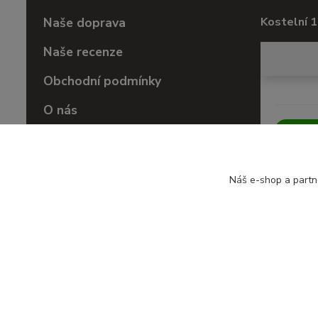
Naše doprava
Kostelní 1
Naše recenze
Obchodní podmínky
O nás
Vrácení zboží
Náš e-shop a partn