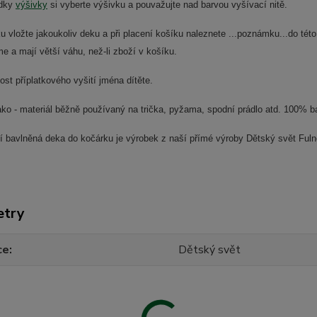
ídky
výšivky
si vyberte výšivku a pouvažujte nad barvou vyšívací nitě.
ku vložte jakoukoliv deku a při placení košíku naleznete ...poznámku...do 
e a mají větší váhu, než-li zboží v košíku.
t příplatkového vyšití jména dítěte.
ako - materiál běžně používaný na trička, pyžama, spodní prádlo atd. 100% b
ní bavlněná deka do kočárku je výrobek z naší přímé výroby Dětský svět Ful
etry
ce
Dětský svět