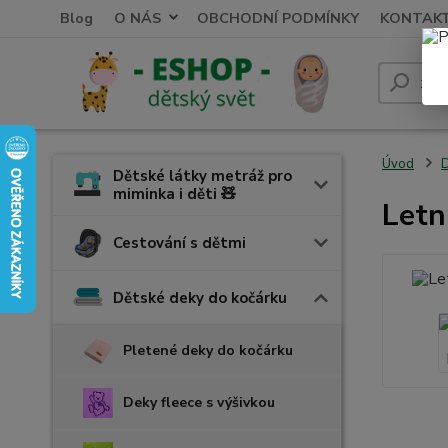
Blog
O NÁS
OBCHODNÍ PODMÍNKY
KONTAK
Úvod
D
Dětské látky metráž pro
miminka i děti 🧸
Letn
Cestování s dětmi
Dětské deky do kočárku
Pletené deky do kočárku
Deky fleece s výšivkou