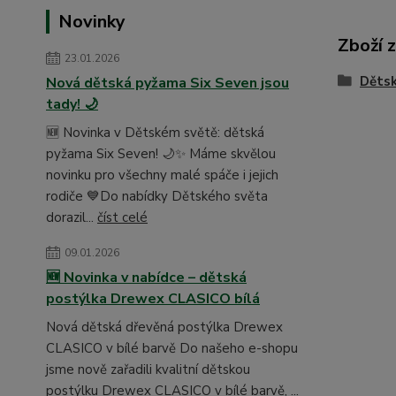
Novinky
Zboží 
23.01.2026
Dětsk
Nová dětská pyžama Six Seven jsou
tady! 🌙
🆕 Novinka v Dětském světě: dětská
pyžama Six Seven! 🌙✨ Máme skvělou
novinku pro všechny malé spáče i jejich
rodiče 💙Do nabídky Dětského světa
dorazil...
číst celé
09.01.2026
🆕 Novinka v nabídce – dětská
postýlka Drewex CLASICO bílá
Nová dětská dřevěná postýlka Drewex
CLASICO v bílé barvě Do našeho e-shopu
jsme nově zařadili kvalitní dětskou
postýlku Drewex CLASICO v bílé barvě, ...