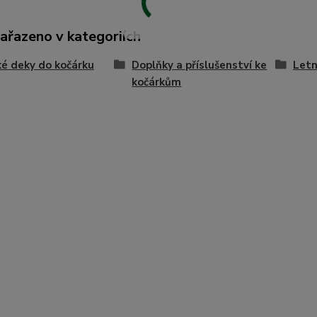
zařazeno v kategoriích
é deky do kočárku
Doplňky a příslušenství ke
Letn
kočárkům