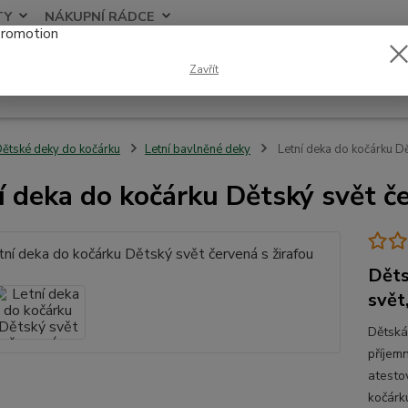
TY
NÁKUPNÍ RÁDCE
Nevíte
Zavřít
Hledat
+420
ětské deky do kočárku
Letní bavlněné deky
Letní deka do kočárku Dě
í deka do kočárku Dětský svět če
Děts
svět
Dětská
příjem
atesto
kočárk