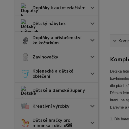
Doplňky k autosedačkám
Dětský nábytek
Doplňky a příslušenství
Kompl
ke kočárkům
Zavinovačky
Komple
Kojenecké a dětské
Dětská let
oblečení
bavlněného
dle přání z
Dětské a dámské župany
Dětská letn
hraní, na s
Kreativní výrobky
Barevné a 
1. Dle bare
Dětské hračky pro
miminka i děti 👶🧸