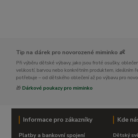
Tip na dárek pro novorozené miminko 👶
Při výběru dětské výbavy, jako jsou froté osušky, obleč
velikostí, barvou nebo konkrétním produktem, ideálním
potřebuje – od dětského oblečení až po výbavu pro nov
🎁
Dárkové poukazy pro miminko
Informace pro zákazníky
Kde ná
Platby a bankovní spojení
Dětský sv