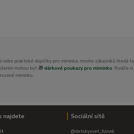
ení nebo praktické doplňky pro miminka, mnoho zákazníků hledá t
 řešením mohou být
🎁
dárkové poukazy pro miminko
. Rodiče s
orozené miminko.
s najdete
Sociální sítě
ět
@detskysvet_fulnek