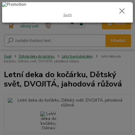
0
ks
CZK
+420 604 278 943
za
0,00 Kč
Zavřít
Menu
Hledat
Úvod
Dětské deky do kočárku
Letní bavlněné deky
Letní deka do
kočárku, Dětský svět, DVOJITÁ, jahodová růžová
Letní deka do kočárku, Dětský
svět, DVOJITÁ, jahodová růžová