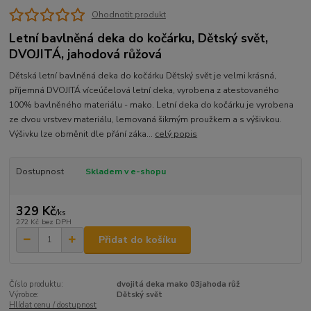
Ohodnotit produkt
Letní bavlněná deka do kočárku, Dětský svět,
DVOJITÁ, jahodová růžová
Dětská letní bavlněná deka do kočárku Dětský svět je velmi krásná,
příjemná DVOJITÁ víceúčelová letní deka, vyrobena z atestovaného
100% bavlněného materiálu - mako. Letní deka do kočárku je vyrobena
ze dvou vrstvev materiálu, lemovaná šikmým proužkem a s výšivkou.
Výšivku lze obměnit dle přání záka...
celý popis
Dostupnost
Skladem v e-shopu
329 Kč
/
ks
272 Kč
bez DPH
Přidat do košíku
Číslo produktu:
dvojitá deka mako 03jahoda růž
Výrobce:
Dětský svět
Hlídat cenu / dostupnost