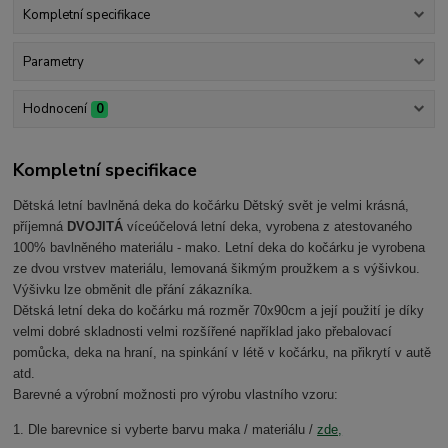
Kompletní specifikace
Parametry
Hodnocení
0
Kompletní specifikace
Dětská letní bavlněná deka do kočárku Dětský svět je velmi krásná,
příjemná
DVOJITÁ
víceúčelová letní deka, vyrobena z atestovaného
100% bavlněného materiálu - mako. Letní deka do kočárku je vyrobena
ze dvou vrstvev materiálu, lemovaná šikmým proužkem a s výšivkou.
Výšivku lze obměnit dle přání zákazníka.
Dětská letní deka do kočárku má rozměr 70x90cm a její použití je díky
velmi dobré skladnosti velmi rozšířené například jako přebalovací
pomůcka, deka na hraní, na spinkání v létě v kočárku, na přikrytí v autě
atd.
Barevné a výrobní možnosti pro výrobu vlastního vzoru:
1. Dle barevnice si vyberte barvu maka / materiálu /
zde,