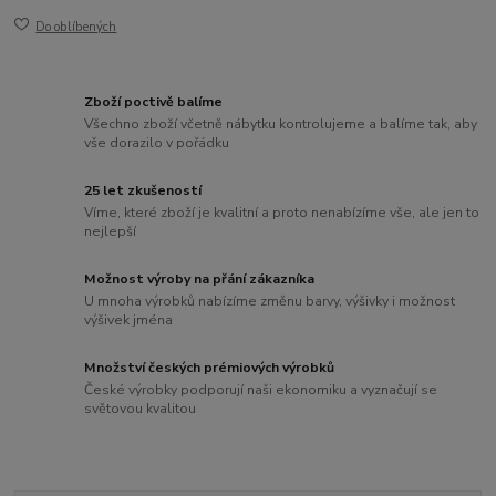
Do oblíbených
Zboží poctivě balíme
Všechno zboží včetně nábytku kontrolujeme a balíme tak, aby
vše dorazilo v pořádku
25 let zkušeností
Víme, které zboží je kvalitní a proto nenabízíme vše, ale jen to
nejlepší
Možnost výroby na přání zákazníka
U mnoha výrobků nabízíme změnu barvy, výšivky i možnost
výšivek jména
Množství českých prémiových výrobků
České výrobky podporují naši ekonomiku a vyznačují se
světovou kvalitou