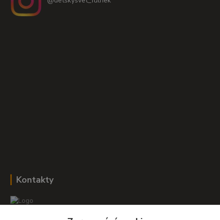
@detskysvet_fulnek
Kontakty