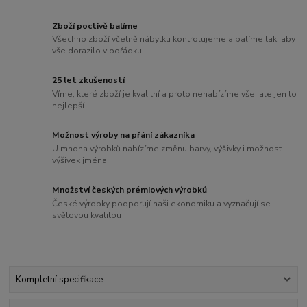
Zboží poctivě balíme
Všechno zboží včetně nábytku kontrolujeme a balíme tak, aby
vše dorazilo v pořádku
25 let zkušeností
Víme, které zboží je kvalitní a proto nenabízíme vše, ale jen to
nejlepší
Možnost výroby na přání zákazníka
U mnoha výrobků nabízíme změnu barvy, výšivky i možnost
výšivek jména
Množství českých prémiových výrobků
České výrobky podporují naši ekonomiku a vyznačují se
světovou kvalitou
Kompletní specifikace