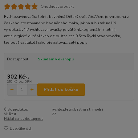
Ohodnotit produkt
Rychlozavinovačka letní , bavlněná Dětský svět 75x77cm, je vyrobená z
českého atestovaného bavlněného maka, jak na rubu tak na líci
výrobku.Uvňitř rychlozavinovačky, je všité nízkogramážní ( letní ),
antialergické duté vlákno o tlouštce cca 0,5cm.Rychlozavinovačku,
lze používat taktéž jako přebalova...
celý popis
Dostupnost
Skladem v e-shopu
302 Kč
/
ks
250 Kč
bez DPH
Přidat do košíku
Číslo produktu:
rychloz.letní,bavlna st. modrá
Velikost:
77
Hlídat cenu / dostupnost
Do oblíbených