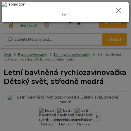
0
ks
CZK
+420 604 278 943
za
0,00 Kč
Zavřít
Menu
Hledat
Úvod
Rychlozavinovačky
Letní rychlozavinovačky
Letní bavlněná
rychlozavinovačka Dětský svět, středně modrá
Letní bavlněná rychlozavinovačka
Dětský svět, středně modrá