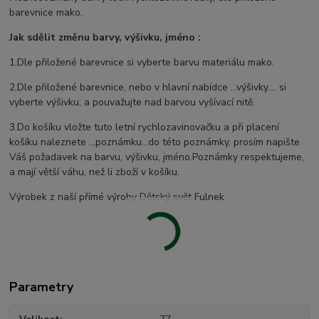
barevnice mako.
Jak sdělit změnu barvy, výšivku, jméno :
1.Dle přiložené barevnice si vyberte barvu materiálu mako.
2.Dle přiložené barevnice, nebo v hlavní nabídce ...výšivky.... si
vyberte výšivku, a pouvažujte nad barvou vyšívací nitě.
3.Do košíku vložte tuto letní rychlozavinovačku a při placení
košíku naleznete ...poznámku...do této poznámky, prosím napište
Váš požadavek na barvu, výšivku, jméno.Poznámky respektujeme,
a mají větší váhu, než li zboží v košíku.
Výrobek z naší přímé výroby Dětský svět Fulnek
Parametry