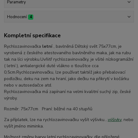
Parametry
Hodnocení
4
Kompletní specifikace
Rychlozavinovačka
letní
, bavlněná Dětský svět 75x77cm, je
vyrobená z českého atestovaného bavlněného maka, jak na rubu
tak na líci výrobku.Uvňitř rychlozavinovačky, je všité nízkogramážní
( letní ), antialergické duté vlákno o tlouštce cca
0,5cm.Rychlozavinovačku, lze používat taktéž jako přebalovací
podložku, deku na zem na hraní, jako dečku na přikrytí v kočárku
nebo v autosedačce atd.
Rychlozavinovačka má zapínaní na velmi kvalitní suchý zip, české
výroby.
Rozměr: 75x77cm Praní: běžné na 40 stupňů
Za příplatek, lze na rychlozavinovačku vyšít výšivku....
výšivky
, nebo
vyšít jméno miminka.
Možnost změny barvy letní rychlozavinovačky, dle přiložené