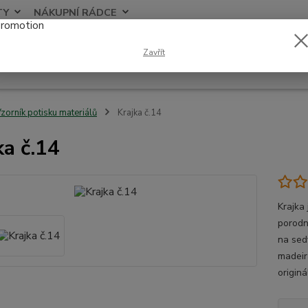
TY
NÁKUPNÍ RÁDCE
Nevíte
Zavřít
Hledat
+420
zorník potisku materiálů
Krajka č.14
ka č.14
Krajka
porodn
na sed
madeir
origin