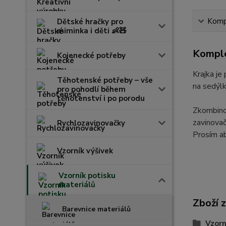
Kompl
Dětské hračky pro
miminka i děti 👶🧸
Komple
Kojenecké potřeby
Krajka je
Těhotenské potřeby – vše
na sedýlk
pro pohodlí během
těhotenství i po porodu
Zkombinov
zavinovač
Rychlozavinovačky
Prosím ab
Vzorník výšivek
Vzorník potisku
materiálů
Zboží 
Barevnice materiálů
Vzorn