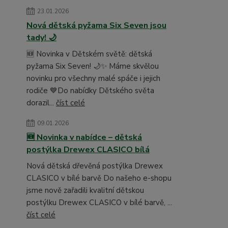
23.01.2026
Nová dětská pyžama Six Seven jsou
tady! 🌙
🆕 Novinka v Dětském světě: dětská
pyžama Six Seven! 🌙✨ Máme skvělou
novinku pro všechny malé spáče i jejich
rodiče 💙Do nabídky Dětského světa
dorazil...
číst celé
09.01.2026
🆕 Novinka v nabídce – dětská
postýlka Drewex CLASICO bílá
Nová dětská dřevěná postýlka Drewex
CLASICO v bílé barvě Do našeho e-shopu
jsme nově zařadili kvalitní dětskou
postýlku Drewex CLASICO v bílé barvě, ...
číst celé