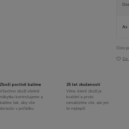
Dos
/
ks
Číslo p
Do 
Zboží poctivě balíme
25 let zkušeností
Všechno zboží včetně
Víme, které zboží je
nábytku kontrolujeme a
kvalitní a proto
balíme tak, aby vše
nenabízíme vše, ale jen
dorazilo v pořádku
to nejlepší