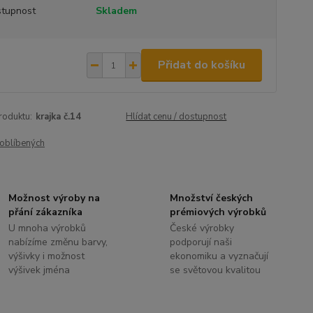
tupnost
Skladem
Přidat do košíku
roduktu:
krajka č.14
Hlídat cenu / dostupnost
oblíbených
Možnost výroby na
Množství českých
přání zákazníka
prémiových výrobků
U mnoha výrobků
České výrobky
nabízíme změnu barvy,
podporují naši
výšivky i možnost
ekonomiku a vyznačují
výšivek jména
se světovou kvalitou