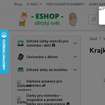
Blog
O NÁS
OBCHODNÍ PODMÍNKY
KONTAK
Úvod
V
Dětské látky metráž pro
miminka i děti 🧸
Kraj
Cestování s dětmi
Dětské deky do kočárku
Dárkové poukazy pro
miminko 👶
Dárky pro miminko –
originální a praktické
dárky pro novorozence 🎁