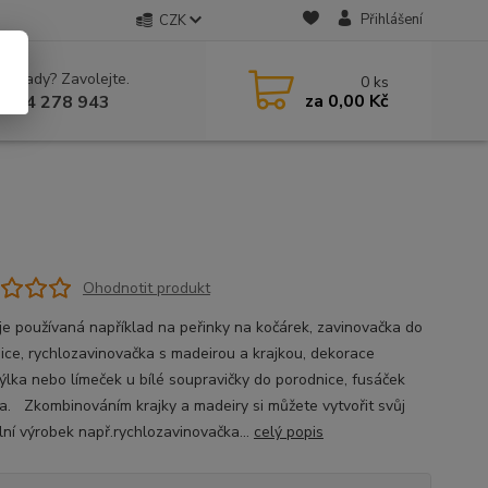
Přihlášení
CZK
 si rady? Zavolejte.
0
ks
za
0,00 Kč
 604 278 943
Ohodnotit produkt
 je používaná například na peřinky na kočárek, zavinovačka do
ice, rychlozavinovačka s madeirou a krajkou, dekorace
ýlka nebo límeček u bílé soupravičky do porodnice, fusáček
a. Zkombinováním krajky a madeiry si můžete vytvořit svůj
ální výrobek např.rychlozavinovačka...
celý popis