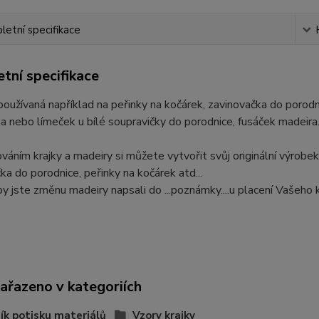
etní specifikace
tní specifikace
 používaná například na peřinky na kočárek, zavinovačka do porod
a nebo límeček u bílé soupravičky do porodnice, fusáček madeira
áním krajky a madeiry si můžete vytvořit svůj originální výrobek
ka do porodnice, peřinky na kočárek atd...
y jste změnu madeiry napsali do ...poznámky....u placení Vašeho 
zařazeno v kategoriích
ík potisku materiálů
Vzory krajky