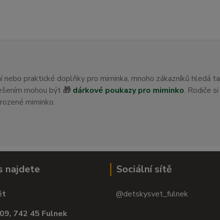
ení nebo praktické doplňky pro miminka, mnoho zákazníků hledá t
 řešením mohou být
🎁
dárkové poukazy pro miminko
. Rodiče s
orozené miminko.
s najdete
Sociální sítě
ět
@detskysvet_fulnek
09, 742 45 Fulnek