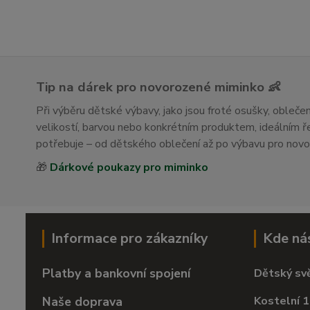
Tip na dárek pro novorozené miminko 👶
Při výběru dětské výbavy, jako jsou froté osušky, obleč
velikostí, barvou nebo konkrétním produktem, ideálním
potřebuje – od dětského oblečení až po výbavu pro nov
🎁
Dárkové poukazy pro miminko
Informace pro zákazníky
Kde ná
Platby a bankovní spojení
Dětský sv
Naše doprava
Kostelní 1