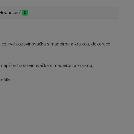
Hodnocení
0
nice, rychlozavinovačka s madeirou a krajkou, dekorace
.
 např.rychlozavinovačka s madeirou a krajkou,
košíku.