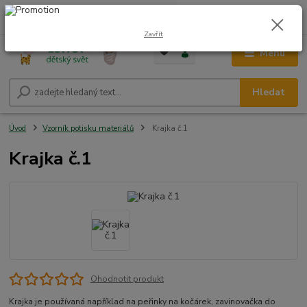
0
ks
CZK
+420 604 278 943
za
0,00 Kč
Zavřít
Menu
Hledat
Úvod
Vzorník potisku materiálů
Krajka č.1
Krajka č.1
Ohodnotit produkt
Krajka je používaná například na peřinky na kočárek, zavinovačka do