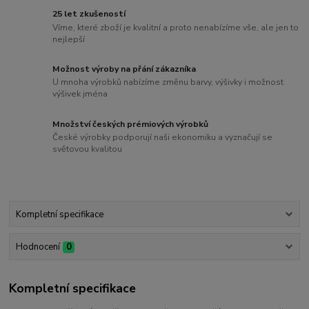
25 let zkušeností
Víme, které zboží je kvalitní a proto nenabízíme vše, ale jen to
nejlepší
Možnost výroby na přání zákazníka
U mnoha výrobků nabízíme změnu barvy, výšivky i možnost
výšivek jména
Množství českých prémiových výrobků
České výrobky podporují naši ekonomiku a vyznačují se
světovou kvalitou
Kompletní specifikace
Hodnocení
0
Kompletní specifikace