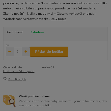
porodnice, rychlozavinovačka s madeirou a krajkou, dekorace na sedýlka
nebo límeček u bílé soupravičky do porodnice, fusáček madeira.
Zkombinováním krajky a madeiry si můžete vytvořit svůj originální
výrobek např.rychlozavinovačka...
celý popis
Dostupnost
Skladem
/
ks
Přidat do košíku
Číslo produktu:
krajka č.1
Hlídat cenu / dostupnost
Do oblíbených
Zboží poctivě balíme
Všechno zboží včetně nábytku kontrolujeme a balíme tak, aby
vše dorazilo v pořádku