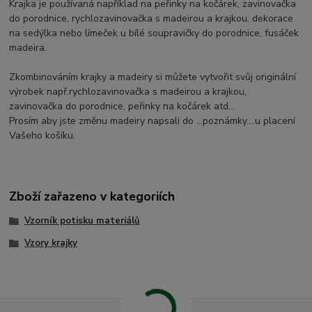
Krajka je používaná například na peřinky na kočárek, zavinovačka
do porodnice, rychlozavinovačka s madeirou a krajkou, dekorace
na sedýlka nebo límeček u bílé soupravičky do porodnice, fusáček
madeira.
Zkombinováním krajky a madeiry si můžete vytvořit svůj originální
výrobek např.rychlozavinovačka s madeirou a krajkou,
zavinovačka do porodnice, peřinky na kočárek atd...
Prosím aby jste změnu madeiry napsali do ...poznámky....u placení
Vašeho košíku.
Zboží zařazeno v kategoriích
Vzorník potisku materiálů
Vzory krajky