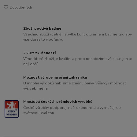
Do oblíbených
Zboží poctivě balíme
Všechno zboží včetně nábytku kontrolujeme a balíme tak, aby
vše dorazilo v pořádku
25 let zkušeností
Víme, které zboží je kvalitní a proto nenabízíme vše, ale jen to
nejlepší
Možnost výroby na přání zákazníka
U mnoha výrobků nabízíme změnu barvy, výšivky i možnost
výšivek jména
Množství českých prémiových výrobků
České výrobky podporují naši ekonomiku a vyznačují se
světovou kvalitou