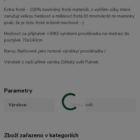
Extra froté - 100% bavlněný froté materiál, s vyššími očky, které
zaručují velkou hebkost a měkkost froté.Již mnohokrát mi maminky
psali, že je toto froté krásně mechové :-)
Možnost za příplatek +30Kč vyrobení prostěradla na matraci do
postýlek 70x140cm
Barvy: Nafocené jako hotové výrobky/ prostěradla /.
Výrobek z naší přímé výroby Dětský svět Fulnek
Parametry
Výrobce
Dětský svět
Zboží zařazeno v kategoriích