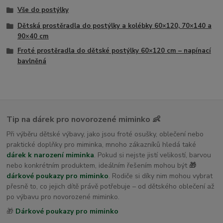
Vše do postýlky
Dětská prostěradla do postýlky a kolébky 60×120, 70×140 a
90×40 cm
Froté prostěradla do dětské postýlky 60×120 cm – napínací
bavlněná
Tip na dárek pro novorozené miminko 👶
Při výběru dětské výbavy, jako jsou froté osušky, oblečení nebo
praktické doplňky pro miminka, mnoho zákazníků hledá také
dárek k narození miminka
. Pokud si nejste jistí velikostí, barvou
nebo konkrétním produktem, ideálním řešením mohou být
🎁
dárkové poukazy pro miminko
. Rodiče si díky nim mohou vybrat
přesně to, co jejich dítě právě potřebuje – od dětského oblečení až
po výbavu pro novorozené miminko.
🎁
Dárkové poukazy pro miminko