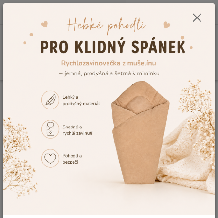
0
ks
CZK
+420 604 278 943
za
0,00 Kč
Menu
Hledat
Úvod
Vše do postýlky
Dětská prostěradla do postýlky a kolébky 60×120,
70×140 a 90×40 cm
Froté prostěradla do dětské postýlky 60×120 cm –
napínací bavlněná
Froté prostěradlo do postýlky Dětský svět fialové
Froté prostěradlo do postýlky
Dětský svět fialové