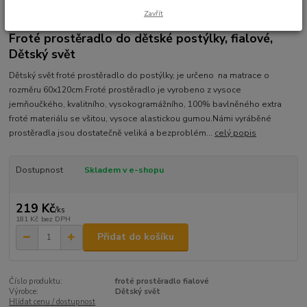
Zavřít
Ohodnotit produkt
Froté prostěradlo do dětské postýlky, fialové,
Dětský svět
Dětský svět froté prostěradlo do postýlky, je určeno na matrace o
rozměru 60x120cm.Froté prostěradlo je vyrobeno z vysoce
jemňoučkého, kvalitního, vysokogramážního, 100% bavlněného extra
froté materiálu se všitou, vysoce alastickou gumou.Námi vyráběné
prostěradla jsou dostatečně veliká a bezproblém...
celý popis
Dostupnost
Skladem v e-shopu
219 Kč
/
ks
181 Kč
bez DPH
Přidat do košíku
Číslo produktu:
froté prostěradlo fialové
Výrobce:
Dětský svět
Hlídat cenu / dostupnost