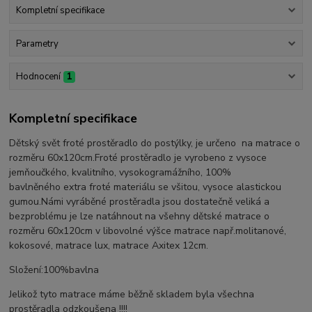
Kompletní specifikace
Parametry
Hodnocení
1
Kompletní specifikace
Dětský svět froté prostěradlo do postýlky, je určeno na matrace o
rozměru 60x120cm.Froté prostěradlo je vyrobeno z vysoce
jemňoučkého, kvalitního, vysokogramážního, 100%
bavlněného extra froté materiálu se všitou, vysoce alastickou
gumou.Námi vyráběné prostěradla jsou dostatečně veliká a
bezproblému je lze natáhnout na všehny dětské matrace o
rozměru 60x120cm v libovolné výšce matrace např.molitanové,
kokosové, matrace lux, matrace Axitex 12cm.
Složení:100%bavlna
Jelikož tyto matrace máme běžně skladem byla všechna
prostěradla odzkoušena !!!!