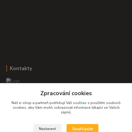
Kontakty
Zpracování cookies
Romana Šebestová
+420 604 278 943
Náš e-shop a partneři potřebují Váš
souhlas
s použitím souborů
cookies, aby Vám mohli zobrazovat informace týkající se Vašich
zájmů.
obchod-detskysvet@seznam.cz
Souhlasím
Nastavení