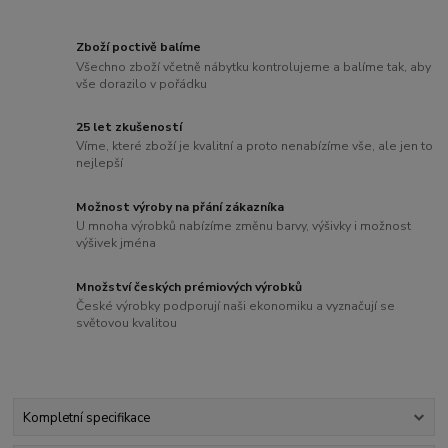
Zboží poctivě balíme
Všechno zboží včetně nábytku kontrolujeme a balíme tak, aby
vše dorazilo v pořádku
25 let zkušeností
Víme, které zboží je kvalitní a proto nenabízíme vše, ale jen to
nejlepší
Možnost výroby na přání zákazníka
U mnoha výrobků nabízíme změnu barvy, výšivky i možnost
výšivek jména
Množství českých prémiových výrobků
České výrobky podporují naši ekonomiku a vyznačují se
světovou kvalitou
Kompletní specifikace