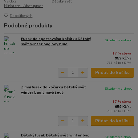
Výrobce:
Dětský svět
Hlídat cenu / dostupnost
Do oblíbených
Podobné produkty
Fusak do sportovního kočárku Dětský
Skladem v e-shopu
svět winter bag boy blue
17 % sleva
959 Kč
/
ks
793 Kč
bez DPH
Přidat do košíku
Zimní fusak do kočárku Dětský svět
Skladem v e-shopu
winter bag tmavě šedý
17 % sleva
959 Kč
/
ks
793 Kč
bez DPH
Přidat do košíku
Dětský fusak Dětský svět winter bag
Skladem v e-shopu