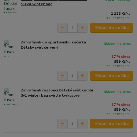
Skladem v e-shopu
SOVA winter bag
1 135 Kč
/
ks
938 Kč
bez DPH
Přidat do košíku
Zimní fusak do sportovního kočárku
Skladem v e-shopu
Dětský svět červený
17 % sleva
959 Kč
/
ks
793 Kč
bez DPH
Přidat do košíku
Zimní fusak rostoucí Dětský svět combi
Skladem v e-shopu
3v1 winter bag světle tyrkysový
17 % sleva
959 Kč
/
ks
793 Kč
bez DPH
Přidat do košíku