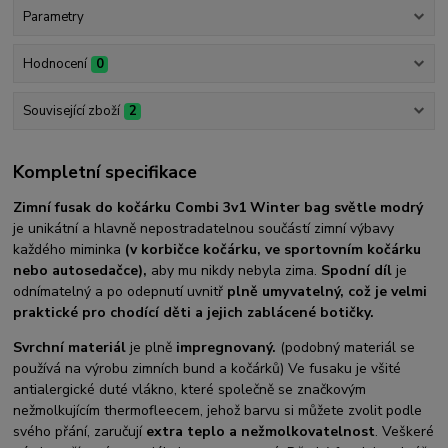
Parametry
Hodnocení
0
Související zboží
2
Kompletní specifikace
Zimní fusak do kočárku Combi 3v1 Winter bag světle modrý
je unikátní a hlavně nepostradatelnou součástí zimní výbavy
každého miminka
(v korbičce kočárku, ve sportovním kočárku
nebo autosedačce),
aby mu nikdy nebyla zima.
Spodní díl
je
odnímatelný a po odepnutí uvnitř
plně umyvatelný, což je velmi
praktické pro chodící děti a jejich zablácené botičky.
Svrchní materiál
je plně
impregnovaný.
(podobný materiál se
používá na výrobu zimních bund a kočárků) Ve fusaku je všité
antialergické duté vlákno, které společně se značkovým
nežmolkujícím thermofleecem, jehož barvu si můžete zvolit podle
svého přání, zaručují
extra teplo a nežmolkovatelnost
. Veškeré