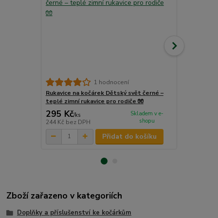
Zimní rukávn
1 hodnocení
– černý se 
Rukavice na kočárek Dětský svět černé –
🇨🇿
teplé zimní rukavice pro rodiče 🧤
295 Kč
258 Kč
Skladem v e-
/
ks
/
ks
shopu
244 Kč
bez DPH
213 Kč
bez 
Přidat do košíku
Zboží zařazeno v kategoriích
Doplňky a příslušenství ke kočárkům