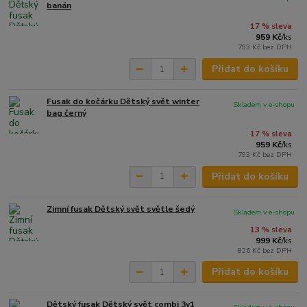
banán
17 % sleva
959 Kč
/
ks
793 Kč
bez DPH
Přidat do košíku
Fusak do kočárku Dětský svět winter
Skladem v e-shopu
bag černý
17 % sleva
959 Kč
/
ks
793 Kč
bez DPH
Přidat do košíku
Zimní fusak Dětský svět světle šedý
Skladem v e-shopu
13 % sleva
999 Kč
/
ks
826 Kč
bez DPH
Přidat do košíku
Dětský fusak Dětský svět combi 3v1