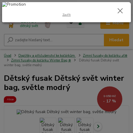
0
ks
CZK
+420 604 278 943
za
0,00 Kč
Zavřít
Menu
Hledat
Úvod
Doplňky a příslušenství ke kočárkům
Zimní fusaky do kočárku 👶❄️
Zimní fusaky do kočárku Winter Bag ❄️
Dětský fusak Dětský svět
winter bag, světle modrý
Dětský fusak Dětský svět winter
bag, světle modrý
1 150 Kč
Akce
- 17 %