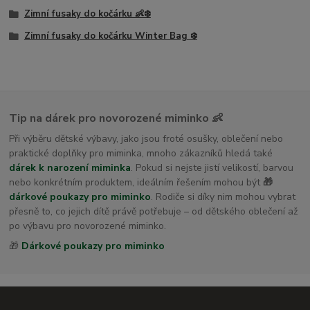
Zimní fusaky do kočárku 👶❄️
Zimní fusaky do kočárku Winter Bag ❄️
Tip na dárek pro novorozené miminko 👶
Při výběru dětské výbavy, jako jsou froté osušky, oblečení nebo
praktické doplňky pro miminka, mnoho zákazníků hledá také
dárek k narození miminka
. Pokud si nejste jistí velikostí, barvou
nebo konkrétním produktem, ideálním řešením mohou být
🎁
dárkové poukazy pro miminko
. Rodiče si díky nim mohou vybrat
přesně to, co jejich dítě právě potřebuje – od dětského oblečení až
po výbavu pro novorozené miminko.
🎁
Dárkové poukazy pro miminko