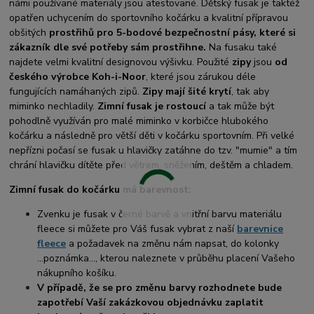
námi používané materiály jsou atestované. Dětský fusak je taktéž
opatřen uchycením do sportovního kočárku a kvalitní přípravou
obšitých
prostřihů pro 5-bodové bezpečnostní pásy, které si
zákazník dle své potřeby sám prostřihne.
Na fusaku také
najdete velmi kvalitní designovou výšivku. Použité
zipy
jsou
od
českého výrobce Koh-i-Noor
, které jsou zárukou déle
fungujících namáhaných zipů.
Zipy mají šité krytí
, tak aby
miminko nechladily.
Zimní fusak je rostoucí
a tak může být
pohodlně využíván pro malé miminko v korbičce hlubokého
kočárku a následně pro větší děti v kočárku sportovním. Při velké
nepřízni počasí se fusak u hlavičky zatáhne do tzv. "mumie" a tím
chrání hlavičku dítěte před větrem, sněžením, deštěm a chladem.
Zimní fusak do kočárku má barevnost:
Zvenku je fusak v černé barvě a vnitřní barvu materiálu
fleece si můžete pro Váš fusak vybrat z naší
barevnice
fleece
a požadavek na změnu nám napsat, do kolonky
...poznámka..., kterou naleznete v průběhu placení Vašeho
nákupního košíku.
V případě, že se pro změnu barvy rozhodnete bude
zapotřebí Vaší zakázkovou objednávku zaplatit