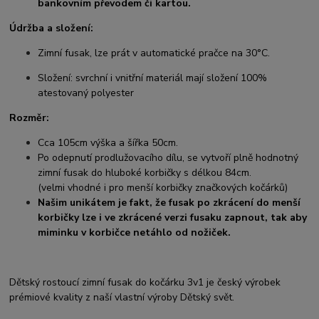
bankovním převodem či kartou.
Údržba a složení:
Zimní fusak, lze prát v automatické pračce na 30°C.
Složení: svrchní i vnitřní materiál mají složení 100%
atestovaný polyester
Rozměr:
Cca
105cm výška a šířka 50cm.
Po odepnutí prodlužovacího dílu, se vytvoří plně hodnotný
zimní fusak do hluboké korbičky s délkou 84cm.
(velmi vhodné i pro menší korbičky značkových kočárků)
Našim unikátem je fakt, že fusak po zkrácení do menší
korbičky lze i ve zkrácené verzi fusaku zapnout, tak aby
miminku v korbičce netáhlo od nožiček.
Dětský rostoucí zimní fusak do kočárku 3v1 je český výrobek
prémiové kvality z naší vlastní výroby Dětský svět.