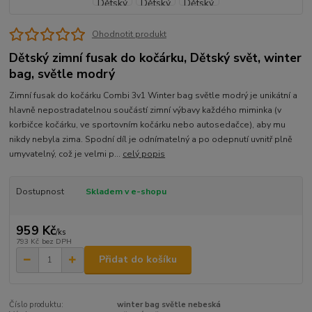
Ohodnotit produkt
Dětský zimní fusak do kočárku, Dětský svět, winter
bag, světle modrý
Zimní fusak do kočárku Combi 3v1 Winter bag světle modrý je unikátní a
hlavně nepostradatelnou součástí zimní výbavy každého miminka (v
korbičce kočárku, ve sportovním kočárku nebo autosedačce), aby mu
nikdy nebyla zima. Spodní díl je odnímatelný a po odepnutí uvnitř plně
umyvatelný, což je velmi p...
celý popis
Dostupnost
Skladem v e-shopu
959 Kč
/
ks
793 Kč
bez DPH
Přidat do košíku
Číslo produktu:
winter bag světle nebeská