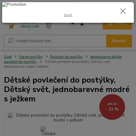
0
ks
CZK
+420 604 278 943
za
0,00 Kč
Zavřít
Menu
Hledat
Úvod
Vše do postýlky
Povlečení do postýlky
Jednobarevné dětské
povlečení do postýlky
Dětské povlečení do postýlky, Dětský svět,
jednobarevné modré s ježkem
Dětské povlečení do postýlky,
Dětský svět, jednobarevné modré
s ježkem
459 Kč
- 11 %