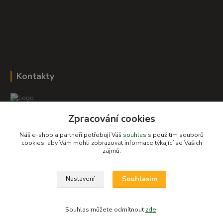
Kontakty
Zpracování cookies
Romana Šebestová
+420 604 278 943
Náš e-shop a partneři potřebují Váš
souhlas
s použitím souborů
cookies, aby Vám mohli zobrazovat informace týkající se Vašich
zájmů.
obchod-detskysvet@seznam.cz
Souhlasím
Nastavení
Souhlas můžete odmítnout
zde
.
Vytvořeno na
Eshop-rychle.cz