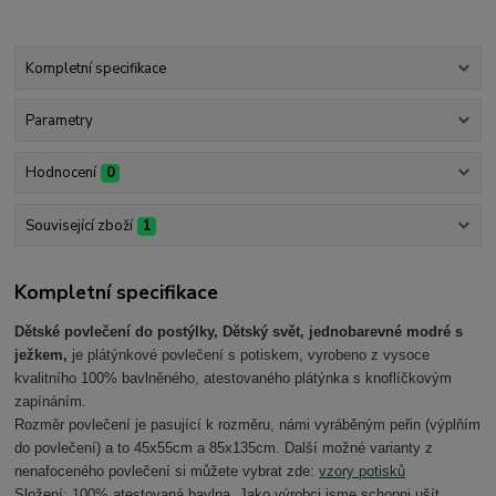
Kompletní specifikace
Parametry
Hodnocení
0
Související zboží
1
Kompletní specifikace
Dětské povlečení do postýlky, Dětský svět, jednobarevné modré s
ježkem,
je plátýnkové povlečení s potiskem, vyrobeno z vysoce
kvalitního 100% bavlněného, atestovaného plátýnka s knoflíčkovým
zapínáním.
Rozměr povlečení je pasující k rozměru, námi vyráběným peřin (výplňím
do povlečení) a to 45x55cm a 85x135cm. Další možné varianty z
nenafoceného povlečení si můžete vybrat zde:
vzory potisků
Složení: 100% atestovaná bavlna. Jako výrobci jsme schopni ušít