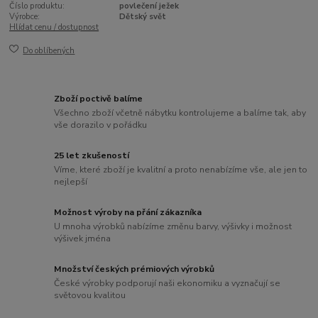
Číslo produktu:
povlečení ježek
Výrobce:
Dětský svět
Hlídat cenu / dostupnost
Do oblíbených
Zboží poctivě balíme
Všechno zboží včetně nábytku kontrolujeme a balíme tak, aby
vše dorazilo v pořádku
25 let zkušeností
Víme, které zboží je kvalitní a proto nenabízíme vše, ale jen to
nejlepší
Možnost výroby na přání zákazníka
U mnoha výrobků nabízíme změnu barvy, výšivky i možnost
výšivek jména
Množství českých prémiových výrobků
České výrobky podporují naši ekonomiku a vyznačují se
světovou kvalitou