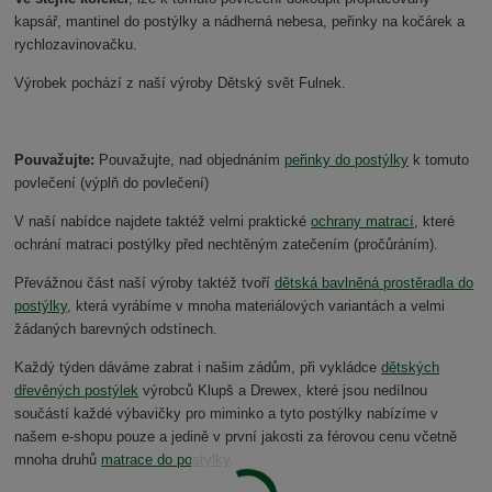
kapsář, mantinel do postýlky a nádherná nebesa, peřinky na kočárek a
rychlozavinovačku.
Výrobek pochází z naší výroby Dětský svět Fulnek.
Pouvažujte:
Pouvažujte, nad objednáním
peřinky do postýlky
k tomuto
povlečení (výplň do povlečení)
V naší nabídce najdete taktéž velmi praktické
ochrany matrací
, které
ochrání matraci postýlky před nechtěným zatečením (pročůráním).
Převážnou část naší výroby taktéž tvoří
dětská bavlněná prostěradla do
postýlky
, která vyrábíme v mnoha materiálových variantách a velmi
žádaných barevných odstínech.
Každý týden dáváme zabrat i našim zádům, při vykládce
dětských
dřevěných postýlek
výrobců Klupš a Drewex, které jsou nedílnou
součástí každé výbavičky pro miminko a tyto postýlky nabízíme v
našem e-shopu pouze a jedině v první jakosti za férovou cenu včetně
mnoha druhů
matrace do postýlky
.