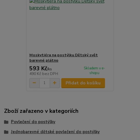
Moskytiéra na postýlku Dětský svět
barevné plátno
593 Kč
Skladem v e-
/
ks
shopu
490 Kč
bez DPH
Přidat do košíku
Zboží zařazeno v kategoriích
Povlečení do postýlky
Jednobarevné dětské povlečení do postýlky