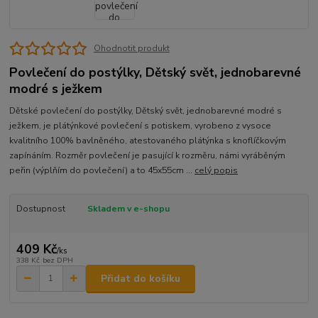
Ohodnotit produkt
Povlečení do postýlky, Dětský svět, jednobarevné
modré s ježkem
Dětské povlečení do postýlky, Dětský svět, jednobarevné modré s
ježkem, je plátýnkové povlečení s potiskem, vyrobeno z vysoce
kvalitního 100% bavlněného, atestovaného plátýnka s knoflíčkovým
zapínáním. Rozměr povlečení je pasující k rozměru, námi vyráběným
peřin (výplňím do povlečení) a to 45x55cm ...
celý popis
Dostupnost
Skladem v e-shopu
409 Kč
/
ks
338 Kč
bez DPH
Přidat do košíku