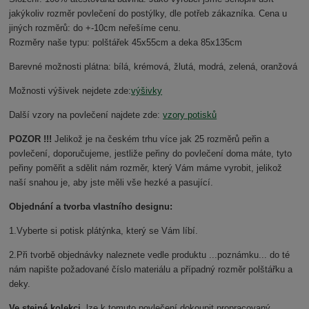
jakýkoliv rozměr povlečení do postýlky, dle potřeb zákazníka. Cena u
jiných rozměrů: do +-10cm neřešíme cenu.
Rozměry naše typu: polštářek 45x55cm a deka 85x135cm
Barevné možnosti plátna: bílá, krémová, žlutá, modrá, zelená, oranžová
Možnosti výšivek nejdete zde:
výšivky
Další vzory na povlečení najdete zde:
vzory potisků
POZOR !!!
Jelikož je na českém trhu více jak 25 rozměrů peřin a
povlečení, doporučujeme, jestliže peřiny do povlečení doma máte, tyto
peřiny poměřit a sdělit nám rozměr, který Vám máme vyrobit, jelikož
naší snahou je, aby jste měli vše hezké a pasující.
Objednání a tvorba vlastního designu:
1.Vyberte si potisk plátýnka, který se Vám líbí.
2.Při tvorbě objednávky naleznete vedle produktu ...poznámku... do té
nám napište požadované číslo materiálu a případný rozměr polštářku a
deky.
Ve stejné kolekci
, lze k tomuto povlečení dokoupit propracovaný