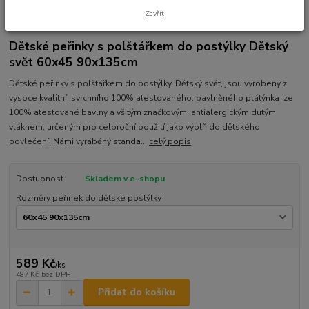
Zavřít
Ohodnotit produkt
Dětské peřinky s polštářkem do postýlky Dětský
svět 60x45 90x135cm
Dětské peřinky s polštářkem do postýlky, Dětský svět, jsou vyrobeny z
vysoce kvalitní, svrchního 100% atestovaného, bavlněného plátýnka ze
100% atestované bavlny a všitým značkovým, antialergickým dutým
vláknem, určeným pro celoroční použití jako výplň do dětského
povlečení. Námi vyráběný standa...
celý popis
Dostupnost
Skladem v e-shopu
Rozměry peřinek do dětské postýlky
589 Kč
/
ks
487 Kč
bez DPH
Přidat do košíku