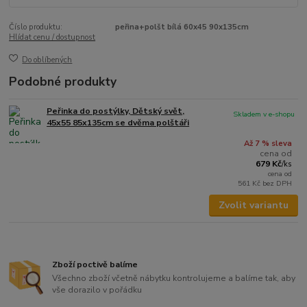
Číslo produktu:
peřina+polšt bílá 60x45 90x135cm
Hlídat cenu / dostupnost
Do oblíbených
Podobné produkty
Peřinka do postýlky, Dětský svět,
Skladem v e-shopu
45x55 85x135cm se dvěma polštáři
Až 7 % sleva
cena od
679 Kč
/
ks
cena od
561 Kč
bez DPH
Zvolit variantu
Zboží poctivě balíme
Všechno zboží včetně nábytku kontrolujeme a balíme tak, aby
vše dorazilo v pořádku