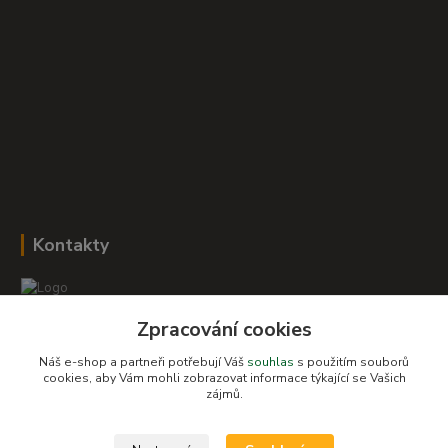
Kontakty
Zpracování cookies
Romana Šebestová
+420 604 278 943
Náš e-shop a partneři potřebují Váš
souhlas
s použitím souborů
cookies, aby Vám mohli zobrazovat informace týkající se Vašich
zájmů.
obchod-detskysvet@seznam.cz