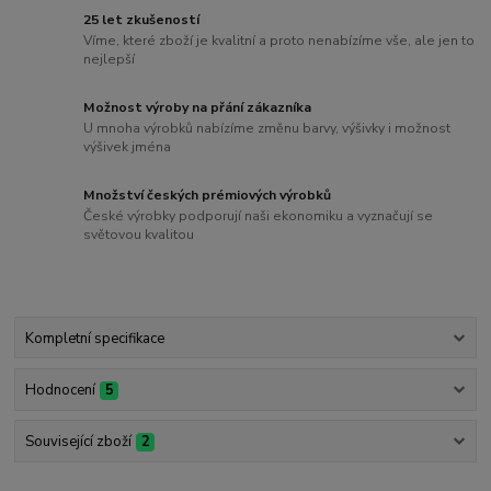
25 let zkušeností
Víme, které zboží je kvalitní a proto nenabízíme vše, ale jen to
nejlepší
Možnost výroby na přání zákazníka
U mnoha výrobků nabízíme změnu barvy, výšivky i možnost
výšivek jména
Množství českých prémiových výrobků
České výrobky podporují naši ekonomiku a vyznačují se
světovou kvalitou
Kompletní specifikace
Hodnocení
5
Související zboží
2