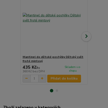
Mantinel do dětské postýlky Dětský svět
Mantinel do
froté mintový
froté mátov
435 Kč
435 Kč
Skladem v e-
/
ks
/
ks
shopu
360 Kč
bez DPH
360 Kč
bez 
Přidat do košíku
Zboží zařazeno v kategoriích