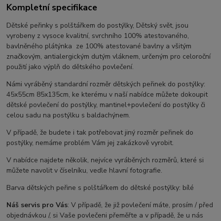
Kompletní specifikace
Dětské peřinky s polštářkem do postýlky, Dětský svět, jsou
vyrobeny z vysoce kvalitní, svrchního 100% atestovaného,
bavlněného plátýnka ze 100% atestované bavlny a všitým
značkovým, antialergickým dutým vláknem, určeným pro celoroční
použití jako výplň do dětského povlečení.
Námi vyráběný standardní rozměr dětských peřinek do postýlky:
45x55cm 85x135cm, ke kterému v naší nabídce můžete dokoupit
dětské povlečení do postýlky, mantinel+povlečení do postýlky či
celou sadu na postýlku s baldachýnem.
V případě, že budete i tak potřebovat jiný rozměr peřinek do
postýlky, nemáme problém Vám jej zakázkově vyrobit.
V nabídce najdete několik, nejvíce vyráběných rozměrů, které si
můžete navolit v číselníku, vedle hlavní fotografie.
Barva dětských peřine s polštářkem do dětské postýlky: bílé
Náš servis pro Vás
: V případě, že již povlečení máte, prosím / před
objednávkou /, si Vaše povlečeni přeměřte a v případě, že u nás