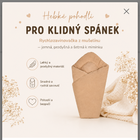
0
ks
CZK
+420 604 278 943
za
0,00 Kč
Menu
Hledat
Úvod
Vše do postýlky
Peřinky do postýlky
Dětské peřinky s
polštářkem Dětský svět 60x45 90x135cm
Dětské peřinky s polštářkem
Dětský svět 60x45 90x135cm
639 Kč
Akce
TOP produkt
- 8 %