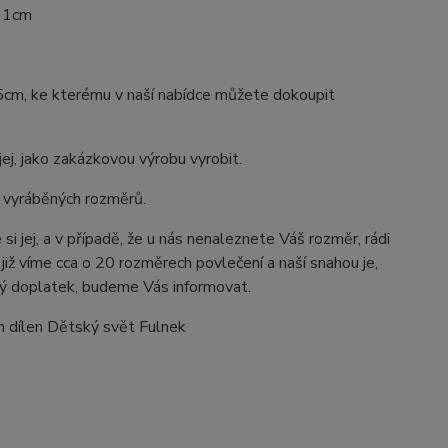
a 1cm
cm, ke kterému v naší nabídce můžete dokoupit
.
j, jako zakázkovou výrobu vyrobit.
vě vyráběných rozměrů.
i jej, a v případě, že u nás nenaleznete Váš rozměr, rádi
již víme cca o 20 rozměrech povlečení a naší snahou je,
ový doplatek, budeme Vás informovat.
ch dílen Dětský svět Fulnek