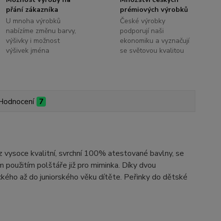
přání zákazníka
prémiových výrobků
U mnoha výrobků
České výrobky
nabízíme změnu barvy,
podporují naši
výšivky i možnost
ekonomiku a vyznačují
výšivek jména
se světovou kvalitou
Hodnocení
7
z vysoce kvalitní, svrchní 100% atestované bavlny, se
použitím polštáře již pro miminka. Díky dvou
ckého až do juniorského věku dítěte. Peřinky do dětské