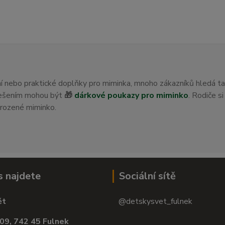
ení nebo praktické doplňky pro miminka, mnoho zákazníků hledá t
 řešením mohou být
🎁
dárkové poukazy pro miminko
. Rodiče s
orozené miminko.
s najdete
Sociální sítě
ět
@detskysvet_fulnek
09, 742 45 Fulnek