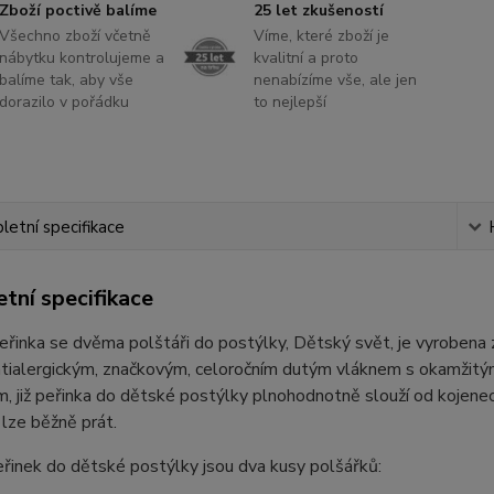
Zboží poctivě balíme
25 let zkušeností
Všechno zboží včetně
Víme, které zboží je
nábytku kontrolujeme a
kvalitní a proto
balíme tak, aby vše
nenabízíme vše, ale jen
dorazilo v pořádku
to nejlepší
etní specifikace
tní specifikace
řinka se dvěma polštáři do postýlky, Dětský svět, je vyrobena 
tialergickým, značkovým, celoročním dutým vláknem s okamžitým 
, již peřinka do dětské postýlky plnohodnotně slouží od kojene
 lze běžně prát.
řinek do dětské postýlky jsou dva kusy polšářků: