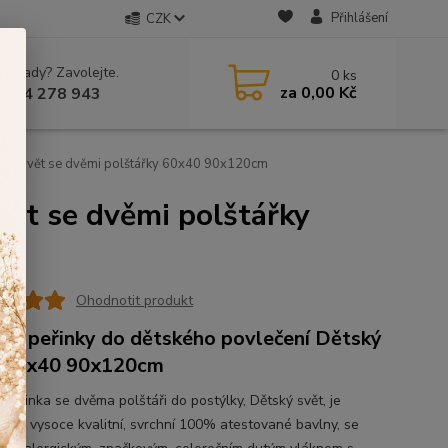
Přihlášení
CZK
 si rady? Zavolejte.
0
ks
za
0,00 Kč
 604 278 943
tský svět se dvěmi polštářky 60x40 90x120cm
vět se dvěmi polštářky
Ohodnotit produkt
ké peřinky do dětského povlečení Dětský
 60x40 90x120cm
 peřinka se dvěma polštáři do postýlky, Dětský svět, je
na z vysoce kvalitní, svrchní 100% atestované bavlny, se