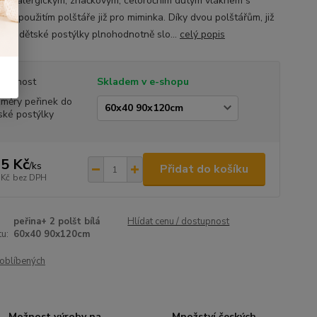
 antialergickým, značkovým, celoročním dutým vláknem s
ým použitím polštáře již pro miminka. Díky dvou polštářům, již
a do dětské postýlky plnohodnotně slo...
celý popis
tupnost
Skladem v e-shopu
měry peřinek do
ské postýlky
5 Kč
/
ks
Přidat do košíku
 Kč
bez DPH
peřina+ 2 polšt bílá
Hlídat cenu / dostupnost
u:
60x40 90x120cm
oblíbených
Možnost výroby na
Množství českých