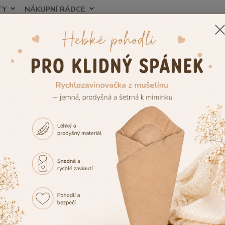
TY
NÁKUPNÍ RÁDCE
Nevíte
Hledat
+420
še do postýlky
Peřinky do postýlky
Dětské peřinky do postýlky Dě
ké peřinky do postýlky Dětský s
40 90x120cm
TOP produkt
749 Kč
- 7 %
Děts
svět
Dětská
vyrobe