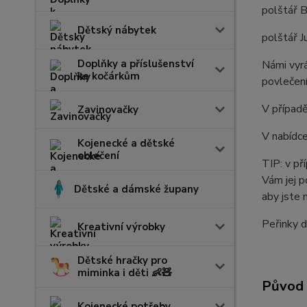
polštář B
Dětský nábytek
polštář Ju
Doplňky a příslušenství
Námi vyr
ke kočárkům
povlečení
V případě
Zavinovačky
V nabídce
Kojenecké a dětské
oblečení
TIP: v př
Vám jej p
Dětské a dámské župany
aby jste 
Peřinky d
Kreativní výrobky
Dětské hračky pro
miminka i děti 👶🧸
Původ 
Kojenecké potřeby