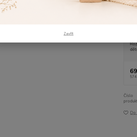
všitým
okamžit
peřink
Zavřít
Dos
Roz
dět
69
574
Číslo
produkt
Do 