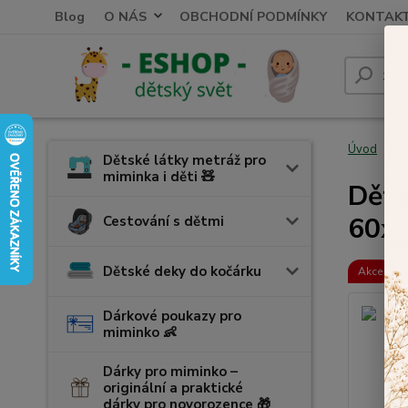
Blog
O NÁS
OBCHODNÍ PODMÍNKY
KONTAK
Úvod
V
Dětské látky metráž pro
miminka i děti 🧸
Děts
60x
Cestování s dětmi
Dětské deky do kočárku
Akce
Dárkové poukazy pro
miminko 👶
Dárky pro miminko –
originální a praktické
dárky pro novorozence 🎁