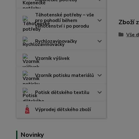
Těhotenské potřeby – vše
pro pohodlí během
Zboží 
těhotenství i po porodu
Vše d
Rychlozavinovačky
Vzorník výšivek
Vzorník potisku materiálů
Potisk dětského textilu
Výprodej dětského zboží
Novinky