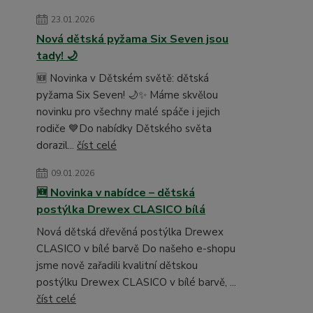
23.01.2026
Nová dětská pyžama Six Seven jsou
tady! 🌙
🆕 Novinka v Dětském světě: dětská
pyžama Six Seven! 🌙✨ Máme skvělou
novinku pro všechny malé spáče i jejich
rodiče 💙Do nabídky Dětského světa
dorazil...
číst celé
09.01.2026
🆕 Novinka v nabídce – dětská
postýlka Drewex CLASICO bílá
Nová dětská dřevěná postýlka Drewex
CLASICO v bílé barvě Do našeho e-shopu
jsme nově zařadili kvalitní dětskou
postýlku Drewex CLASICO v bílé barvě, ...
číst celé