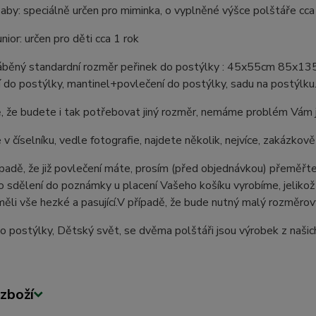
aby: speciálně určen pro miminka, o vyplněné výšce polštáře cc
nior: určen pro děti cca 1 rok
áběný standardní rozměr peřinek do postýlky : 45x55cm 85x135
 do postýlky, mantinel+povlečení do postýlky, sadu na postýlku
, že budete i tak potřebovat jiný rozměr, nemáme problém Vám je
 v číselníku, vedle fotografie, najdete několik, nejvíce, zakázko
ípadě, že již povlečení máte, prosím (před objednávkou) přeměřte s
o sdělení do poznámky u placení Vašeho košíku vyrobíme, jelikož 
měli vše hezké a pasující.V případě, že bude nutný malý rozměr
o postýlky, Dětský svět, se dvěma polštáři jsou výrobek z naši
zboží