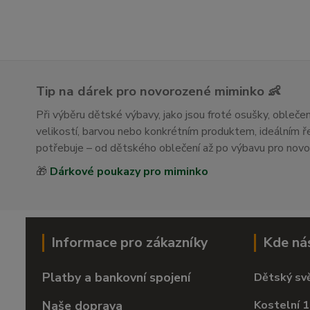
Tip na dárek pro novorozené miminko 👶
Při výběru dětské výbavy, jako jsou froté osušky, obleč
velikostí, barvou nebo konkrétním produktem, ideálním
potřebuje – od dětského oblečení až po výbavu pro nov
🎁
Dárkové poukazy pro miminko
Informace pro zákazníky
Kde ná
Platby a bankovní spojení
Dětský sv
Naše doprava
Kostelní 1