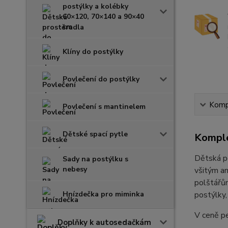
postýlky a kolébky
60×120, 70×140 a 90×40
cm
Klíny do postýlky
Povlečení do postýlky
Kompl
Povlečení s mantinelem
Dětské spací pytle
Komple
Dětská pe
Sady na postýlku s
nebesy
všitým an
polštářům
Hnízdečka pro miminka
postýlky,
V ceně pe
Doplňky k autosedačkám