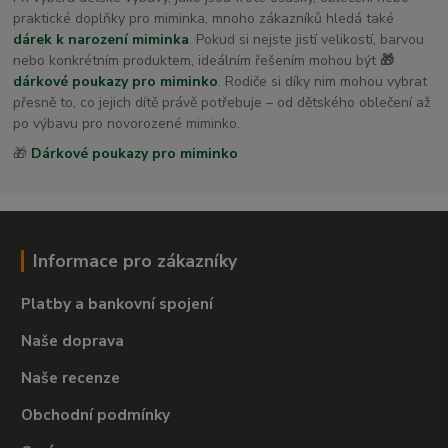
praktické doplňky pro miminka, mnoho zákazníků hledá také
dárek k narození miminka
. Pokud si nejste jistí velikostí, barvou
nebo konkrétním produktem, ideálním řešením mohou být
🎁
dárkové poukazy pro miminko
. Rodiče si díky nim mohou vybrat
přesně to, co jejich dítě právě potřebuje – od dětského oblečení až
po výbavu pro novorozené miminko.
🎁
Dárkové poukazy pro miminko
Informace pro zákazníky
Platby a bankovní spojení
Naše doprava
Naše recenze
Obchodní podmínky