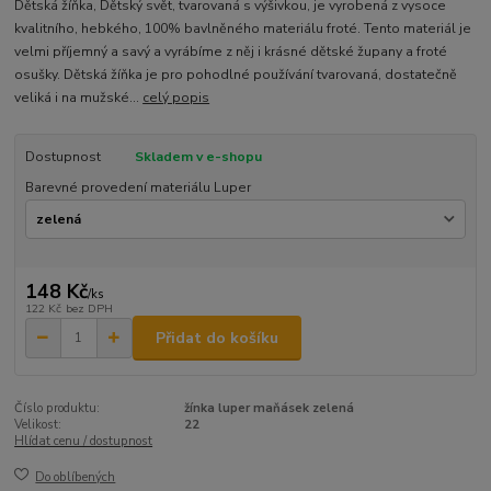
Dětská žíňka, Dětský svět, tvarovaná s výšivkou, je vyrobená z vysoce
kvalitního, hebkého, 100% bavlněného materiálu froté. Tento materiál je
velmi příjemný a savý a vyrábíme z něj i krásné dětské župany a froté
osušky. Dětská žíňka je pro pohodlné používání tvarovaná, dostatečně
veliká i na mužské...
celý popis
Dostupnost
Skladem v e-shopu
Barevné provedení materiálu Luper
148 Kč
/
ks
122 Kč
bez DPH
Přidat do košíku
Číslo produktu:
žínka luper maňásek zelená
Velikost:
22
Hlídat cenu / dostupnost
Do oblíbených