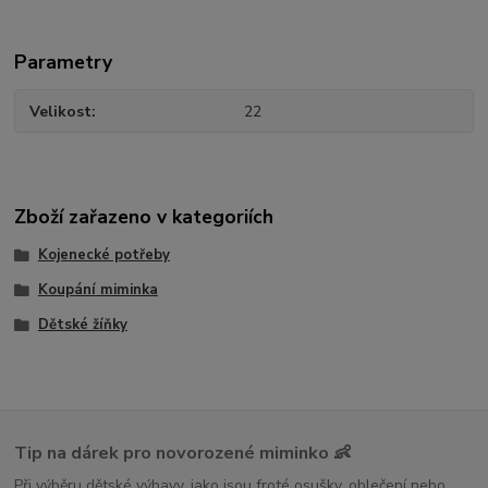
Parametry
Velikost
22
Zboží zařazeno v kategoriích
Kojenecké potřeby
Koupání miminka
Dětské žíňky
Tip na dárek pro novorozené miminko 👶
Při výběru dětské výbavy, jako jsou froté osušky, oblečení nebo