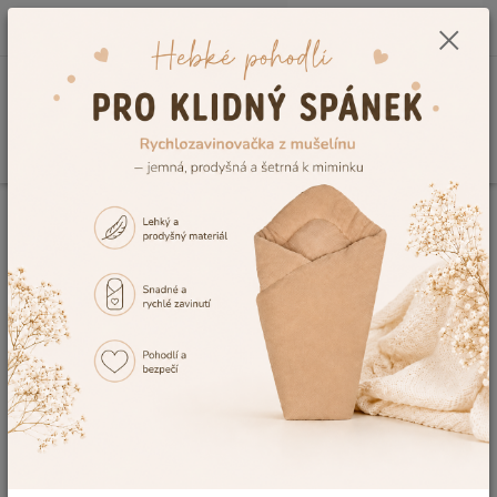
0
ks
CZK
+420 604 278 943
za
0,00 Kč
Menu
Hledat
Úvod
Kojenecké potřeby
Koupání miminka
Dětské žíňky
Dětská
žíňka Dětský svět maňásková zelená
Dětská žíňka Dětský svět
maňásková zelená