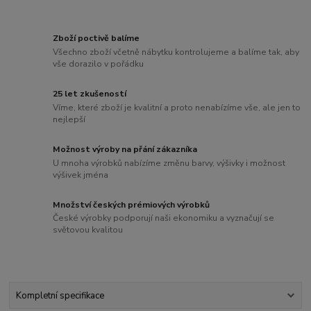
Zboží poctivě balíme
Všechno zboží včetně nábytku kontrolujeme a balíme tak, aby
vše dorazilo v pořádku
25 let zkušeností
Víme, které zboží je kvalitní a proto nenabízíme vše, ale jen to
nejlepší
Možnost výroby na přání zákazníka
U mnoha výrobků nabízíme změnu barvy, výšivky i možnost
výšivek jména
Množství českých prémiových výrobků
České výrobky podporují naši ekonomiku a vyznačují se
světovou kvalitou
Kompletní specifikace