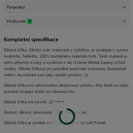
Parametry
Hodnocení
0
Kompletní specifikace
Dětská žíňka, Dětský svět, tvarovaná s výšivkou, je vyrobená z vysoce
kvalitního, hebkého, 100% bavlněného materiálu froté. Tento materiál je
velmi příjemný a savý a vyrábíme z něj i krásné dětské župany a froté
osušky. Dětská žíňka je pro pohodlné používání tvarovaná, dostatečně
veliká i na mužské ruce (aby neměli výmluvu :-)).
Dětská žíňka má velmi kvalitní obrázkovou výšivku, díky které se může
proměnit koupání dítěte na zábavnou hru.
Dětská žíňka má rozměr: 22x14cm
Složení: dětská, atestovaná, 100% froté bavlna
Dětská žíňka je výrobek z našich dílen Dětský svět Fulnek.