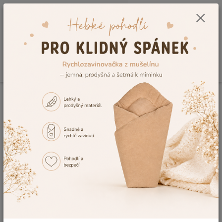
0
ks
CZK
+420 604 278 943
za
0,00 Kč
Menu
Hledat
Úvod
Kojenecké potřeby
Koupání miminka
Dětské žíňky
Dětská
žíňka Dětský svět maňásková modrá
Dětská žíňka Dětský svět
maňásková modrá