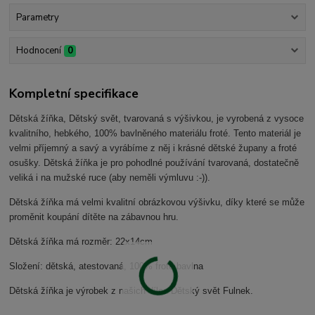
Parametry
Hodnocení
0
Kompletní specifikace
Dětská žíňka, Dětský svět, tvarovaná s výšivkou, je vyrobená z vysoce
kvalitního, hebkého, 100% bavlněného materiálu froté. Tento materiál je
velmi příjemný a savý a vyrábíme z něj i krásné dětské župany a froté
osušky. Dětská žíňka je pro pohodlné používání tvarovaná, dostatečně
veliká i na mužské ruce (aby neměli výmluvu :-)).
Dětská žíňka má velmi kvalitní obrázkovou výšivku, díky které se může
proměnit koupání dítěte na zábavnou hru.
Dětská žíňka má rozměr: 22x14cm
Složení: dětská, atestovaná, 100% froté bavlna
Dětská žíňka je výrobek z našich dílen Dětský svět Fulnek.