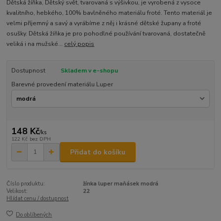
Dětská žíňka, Dětský svět, tvarovaná s výšivkou, je vyrobená z vysoce
kvalitního, hebkého, 100% bavlněného materiálu froté. Tento materiál je
velmi příjemný a savý a vyrábíme z něj i krásné dětské župany a froté
osušky. Dětská žíňka je pro pohodlné používání tvarovaná, dostatečně
veliká i na mužské...
celý popis
Dostupnost
Skladem v e-shopu
Barevné provedení materiálu Luper
148 Kč
/
ks
122 Kč
bez DPH
Přidat do košíku
Číslo produktu:
žínka luper maňásek modrá
Velikost:
22
Hlídat cenu / dostupnost
Do oblíbených