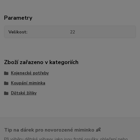
Parametry
Velikost
22
Zboží zařazeno v kategoriích
Kojenecké potřeby
Koupání miminka
Dětské žíňky
Tip na dárek pro novorozené miminko 👶
Při výběru dětské výbavy, jako jsou froté osušky, oblečení nebo