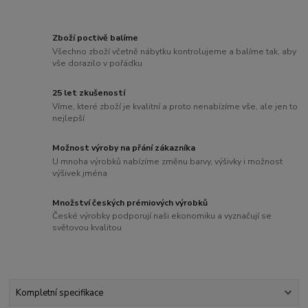
Zboží poctivě balíme
Všechno zboží včetně nábytku kontrolujeme a balíme tak, aby
vše dorazilo v pořádku
25 let zkušeností
Víme, které zboží je kvalitní a proto nenabízíme vše, ale jen to
nejlepší
Možnost výroby na přání zákazníka
U mnoha výrobků nabízíme změnu barvy, výšivky i možnost
výšivek jména
Množství českých prémiových výrobků
České výrobky podporují naši ekonomiku a vyznačují se
světovou kvalitou
Kompletní specifikace