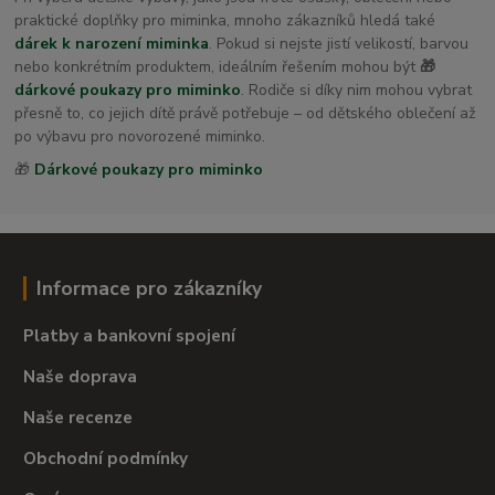
praktické doplňky pro miminka, mnoho zákazníků hledá také
dárek k narození miminka
. Pokud si nejste jistí velikostí, barvou
nebo konkrétním produktem, ideálním řešením mohou být
🎁
dárkové poukazy pro miminko
. Rodiče si díky nim mohou vybrat
přesně to, co jejich dítě právě potřebuje – od dětského oblečení až
po výbavu pro novorozené miminko.
🎁
Dárkové poukazy pro miminko
Informace pro zákazníky
Platby a bankovní spojení
Naše doprava
Naše recenze
Obchodní podmínky