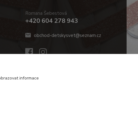
Romana Šebestová
+420 604 278 943
obchod-detskysvet@seznam.cz
obrazovat informace
Vytvořeno na
Eshop-rychle.cz