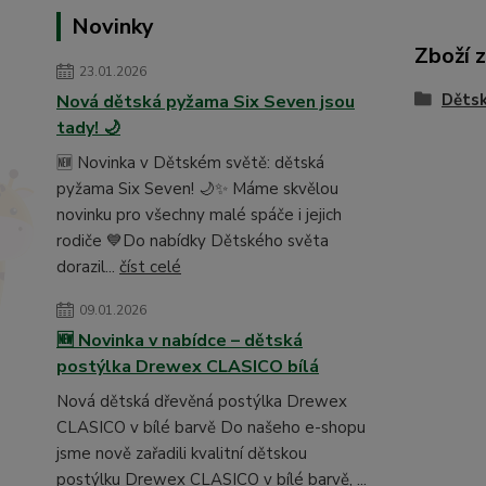
Novinky
Zboží 
23.01.2026
Dětsk
Nová dětská pyžama Six Seven jsou
tady! 🌙
🆕 Novinka v Dětském světě: dětská
pyžama Six Seven! 🌙✨ Máme skvělou
novinku pro všechny malé spáče i jejich
rodiče 💙Do nabídky Dětského světa
dorazil...
číst celé
09.01.2026
🆕 Novinka v nabídce – dětská
postýlka Drewex CLASICO bílá
Nová dětská dřevěná postýlka Drewex
CLASICO v bílé barvě Do našeho e-shopu
jsme nově zařadili kvalitní dětskou
postýlku Drewex CLASICO v bílé barvě, ...