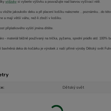
ídky
výšivky
si vyberte výšivku a pouvažujte nad barvou vyšívací nitě.
ku vložte jakoukoliv deku a při placení košíku naleznete ...poznámku...do 
e a mají větší váhu, než-li zboží v košíku.
t příplatkového vyšití jména dítěte.
ako - materiál běžně používaný na trička, pyžama, spodní prádlo atd. 100% b
ní bavlněná deka do kočárku je výrobek z naší přímé výroby Dětský svět Ful
etry
ce
Dětský svět