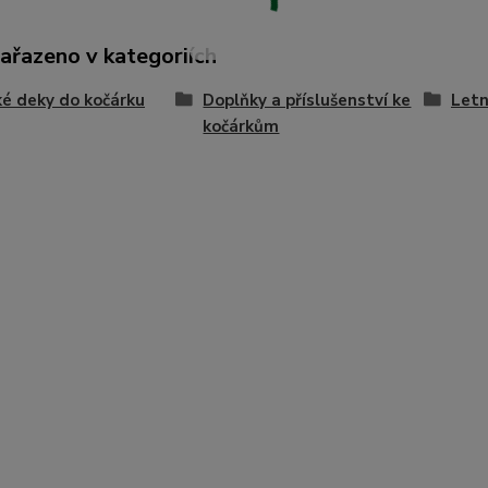
zařazeno v kategoriích
é deky do kočárku
Doplňky a příslušenství ke
Letn
kočárkům