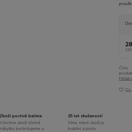
proužk
Dos
28
236
Číslo
produkt
Hlídat 
Do 
Zboží poctivě balíme
25 let zkušeností
Všechno zboží včetně
Víme, které zboží je
nábytku kontrolujeme a
kvalitní a proto