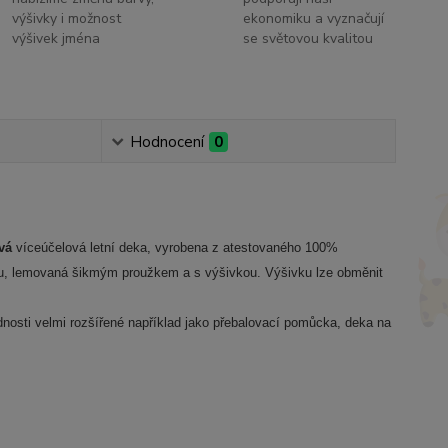
výšivky i možnost
ekonomiku a vyznačují
výšivek jména
se světovou kvalitou
Hodnocení
0
tvá
víceúčelová letní deka, vyrobena z atestovaného 100%
álu, lemovaná šikmým proužkem a s výšivkou. Výšivku lze obměnit
dnosti velmi rozšířené například jako přebalovací pomůcka, deka na