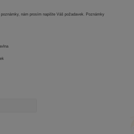
této poznámky, nám prosím napište Váš požadavek.
Poznámky
avlna
nek