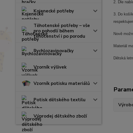
2. Dle nab
Kojenecké potřeby
3. Do koší
respektujem
Těhotenské potřeby – vše
pro pohodlí během
Nově možnos
těhotenství i po porodu
Materiál m
Rychlozavinovačky
Dětská let
Vzorník výšivek
Vzorník potisku materiálů
Param
Potisk dětského textilu
Výrob
Výprodej dětského zboží