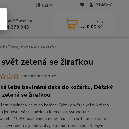
Přihlášení
CZK
 si rady? Zavolejte.
0
ks
za
0,00 Kč
 604 278 943
árku Dětský svět zelená se žirafkou
svět zelená se žirafkou
Ohodnotit produkt
ká letní bavlněná deka do kočárku, Dětský
, zelená se žirafkou
 letní bavlněná deka do kočárku Dětský svět je velmi krásná,
ná jednovrstvá víceúčelová letní deka, vyrobena z
vaného 100% bavlněného materiálu - mako. Letní deka do
u je vyrobena z jedné vrstvy materiálu, lemovaná šikmým