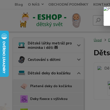
Blog
O NÁS
OBCHODNÍ PODMÍNKY
KONTAK
Úvod
D
Dětské látky metráž pro
miminka i děti 🧸
Děts
Cestování s dětmi
Dětské deky do kočárku
Pletené deky do kočárku
Deky fleece s výšivkou