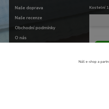
Naše doprava
Kostelní 1
Naše recenze
Obchodní podmínky
O nás
Vrácení zboží
Náš e-shop a partn