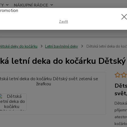
TY
NÁKUPNÍ RÁDCE
Nevíte
Zavřít
Hledat
+420
ětské deky do kočárku
Letní bavlněné deky
Dětská letní deka do koč
ká letní deka do kočárku Dětský 
Děts
svět
Dětská
příjem
atesto
kočárk