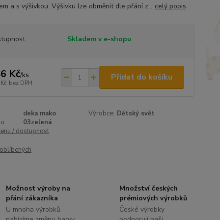
em a s výšivkou. Výšivku lze obměnit dle přání z...
celý popis
tupnost
Skladem v e-shopu
6 Kč
/
ks
Přidat do košíku
 Kč
bez DPH
deka mako
Výrobce:
Dětský svět
u:
03zelená
cenu / dostupnost
oblíbených
Možnost výroby na
Množství českých
přání zákazníka
prémiových výrobků
U mnoha výrobků
České výrobky
nabízíme změnu barvy,
podporují naši