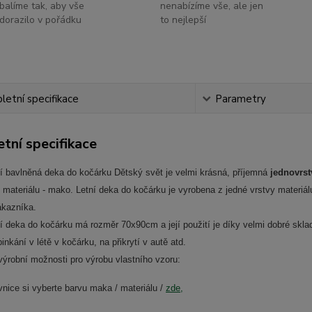
balíme tak, aby vše
nenabízíme vše, ale jen
dorazilo v pořádku
to nejlepší
etní specifikace
Parametry
tní specifikace
ní bavlněná deka do kočárku Dětský svět je velmi krásná, příjemná
jednovrs
 materiálu - mako. Letní deka do kočárku je vyrobena z jedné vrstvy materi
ákazníka.
í deka do kočárku má rozměr 70x90cm a její použití je díky velmi dobré skla
pinkání v létě v kočárku, na přikrytí v autě atd.
výrobní možnosti pro výrobu vlastního vzoru:
vnice si vyberte barvu maka / materiálu /
zde,