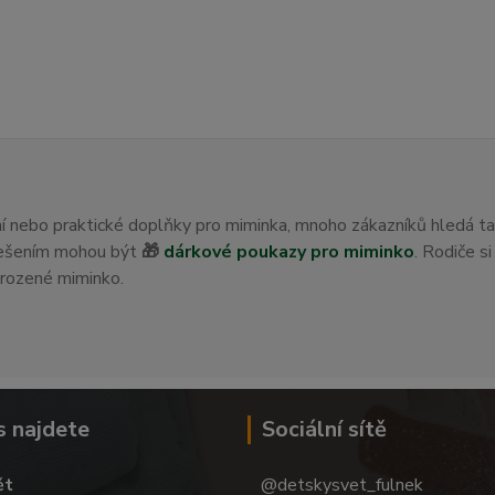
ení nebo praktické doplňky pro miminka, mnoho zákazníků hledá t
 řešením mohou být
🎁
dárkové poukazy pro miminko
. Rodiče s
orozené miminko.
s najdete
Sociální sítě
ět
@detskysvet_fulnek