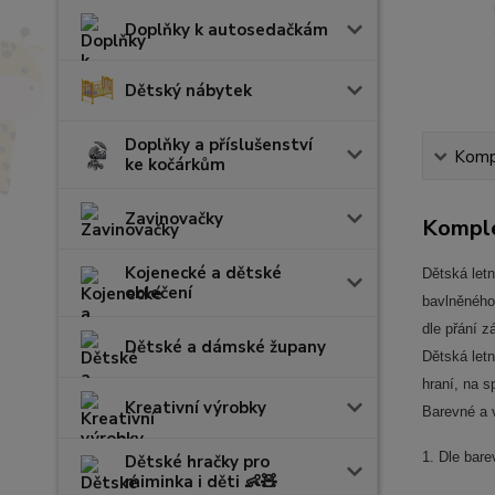
Doplňky k autosedačkám
Dětský nábytek
Doplňky a příslušenství
Kompl
ke kočárkům
Zavinovačky
Komple
Kojenecké a dětské
Dětská let
oblečení
bavlněného
dle přání z
Dětské a dámské župany
Dětská letn
hraní, na s
Kreativní výrobky
Barevné a 
1. Dle bare
Dětské hračky pro
miminka i děti 👶🧸