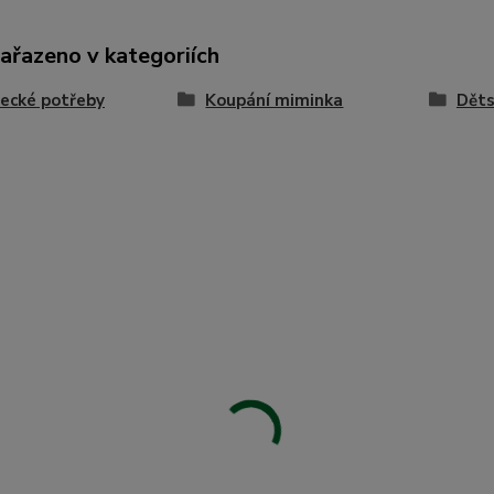
zařazeno v kategoriích
ecké potřeby
Koupání miminka
Děts