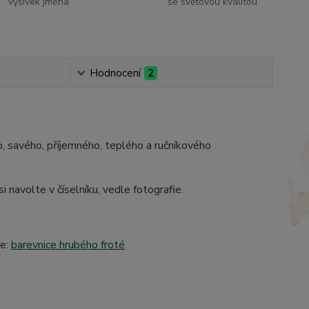
výšivek jména
se světovou kvalitou
Hodnocení
2
o, savého, příjemného, teplého a ručníkového
avolte v číselníku, vedle fotografie.
de:
barevnice hrubého froté