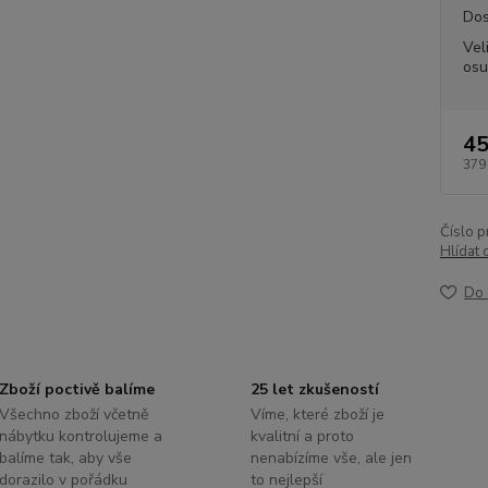
Dos
Vel
osu
45
379
Číslo p
Hlídat 
Do 
Zboží poctivě balíme
25 let zkušeností
Všechno zboží včetně
Víme, které zboží je
nábytku kontrolujeme a
kvalitní a proto
balíme tak, aby vše
nenabízíme vše, ale jen
dorazilo v pořádku
to nejlepší