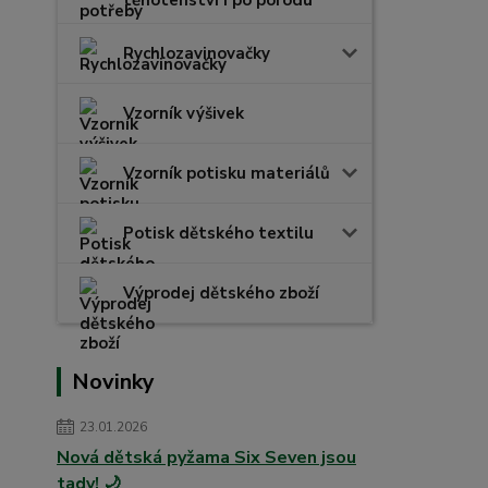
těhotenství i po porodu
Rychlozavinovačky
Vzorník výšivek
Vzorník potisku materiálů
Potisk dětského textilu
Výprodej dětského zboží
Novinky
23.01.2026
Nová dětská pyžama Six Seven jsou
tady! 🌙