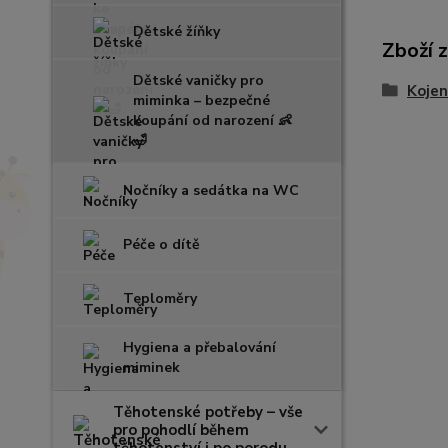
Dětské žíňky
Zboží 
Dětské vaničky pro
Kojen
miminka – bezpečné
koupání od narození 👶
🛁
Nočníky a sedátka na WC
Péče o dítě
Teploměry
Hygiena a přebalování
miminek
Těhotenské potřeby – vše
pro pohodlí během