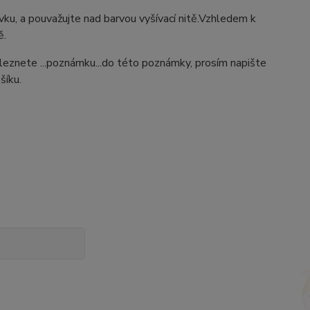
ýšivku, a pouvažujte nad barvou vyšívací nitě.Vzhledem k
ě.
aleznete ...poznámku...do této poznámky, prosím napište
šíku.