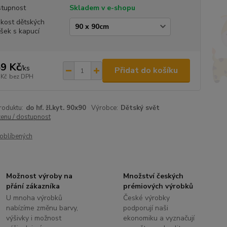
tupnost
Skladem v e-shopu
ikost dětských
šek s kapucí
9 Kč
/
ks
Přidat do košíku
 Kč
bez DPH
roduktu:
do hf. žl.kyt. 90x90
Výrobce:
Dětský svět
cenu / dostupnost
oblíbených
Možnost výroby na
Množství českých
přání zákazníka
prémiových výrobků
U mnoha výrobků
České výrobky
nabízíme změnu barvy,
podporují naši
výšivky i možnost
ekonomiku a vyznačují