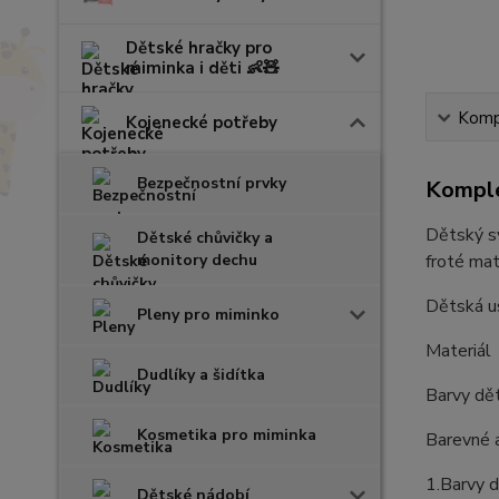
Dětské hračky pro
miminka i děti 👶🧸
Kompl
Kojenecké potřeby
Bezpečnostní prvky
Komple
Dětský sv
Dětské chůvičky a
monitory dechu
froté mat
Dětská u
Pleny pro miminko
Materiál 
Dudlíky a šidítka
Barvy dět
Kosmetika pro miminka
Barevné a
1.Barvy d
Dětské nádobí