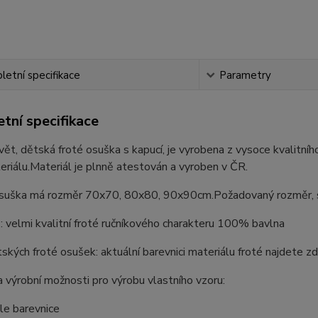
etní specifikace
Parametry
tní specifikace
ět, dětská froté osuška s kapucí, je vyrobena z vysoce kvalitníh
eriálu.Materiál je plnně atestován a vyroben v ČR.
suška má rozměr 70x70, 80x80, 90x90cm.Požadovaný rozměr, si n
: velmi kvalitní froté ručníkového charakteru 100% bavlna
ských froté osušek: aktuální barevnici materiálu froté najdete z
 výrobní možnosti pro výrobu vlastního vzoru:
le barevnice