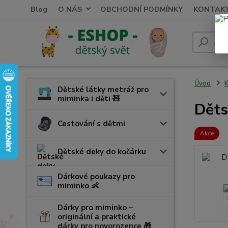
Blog
O NÁS
OBCHODNÍ PODMÍNKY
KONTAK
Úvod
K
Dětské látky metráž pro
miminka i děti 🧸
Děts
Cestování s dětmi
Akce
Dětské deky do kočárku
Dárkové poukazy pro
miminko 👶
Dárky pro miminko –
originální a praktické
dárky pro novorozence 🎁