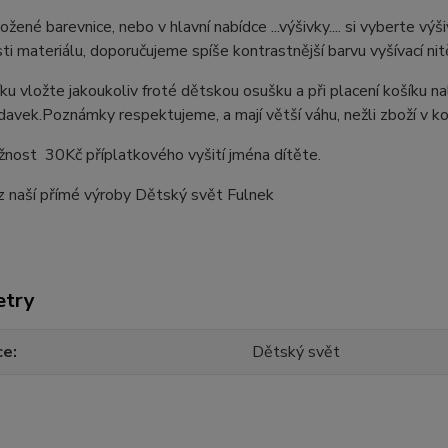
ložené barevnice, nebo v hlavní nabídce ...výšivky.... si vyberte v
ti materiálu, doporučujeme spíše kontrastnější barvu vyšívací nit
ku vložte jakoukoliv froté dětskou osušku a při placení košíku n
avek.Poznámky respektujeme, a mají větší váhu, nežli zboží v ko
nost 30Kč příplatkového vyšití jména dítěte.
z naší přímé výroby Dětský svět Fulnek
etry
ce
Dětský svět