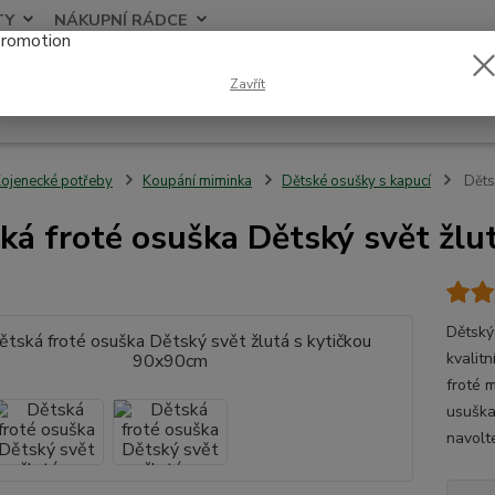
TY
NÁKUPNÍ RÁDCE
Nevíte
Zavřít
Hledat
+420
ojenecké potřeby
Koupání miminka
Dětské osušky s kapucí
Dětsk
ká froté osuška Dětský svět žlu
Dětský
kvalit
froté 
usuška
navolte