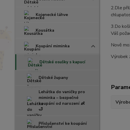
2.Dle při
chlupatos
Kojenecké láhve
3.Do koší
Kousátka
Váš požad
Nově mož
Koupání miminka
Výrobek 
Dětské osušky s kapucí
Dětské župany
Param
Lehátka do vaničky pro
miminka – bezpečné
Výrob
koupání od narození 👶
🛁
Příslušenství ke koupání