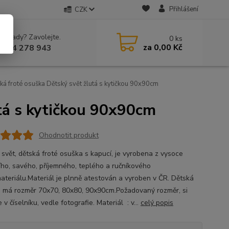
Přihlášení
CZK
 si rady? Zavolejte.
0
ks
za
0,00 Kč
 604 278 943
á froté osuška Dětský svět žlutá s kytičkou 90x90cm
tá s kytičkou 90x90cm
Ohodnotit produkt
 svět, dětská froté osuška s kapucí, je vyrobena z vysoce
ního, savého, příjemného, teplého a ručníkového
materiálu.Materiál je plnně atestován a vyroben v ČR. Dětská
 má rozměr 70x70, 80x80, 90x90cm.Požadovaný rozměr, si
 v číselníku, vedle fotografie. Materiál : v...
celý popis