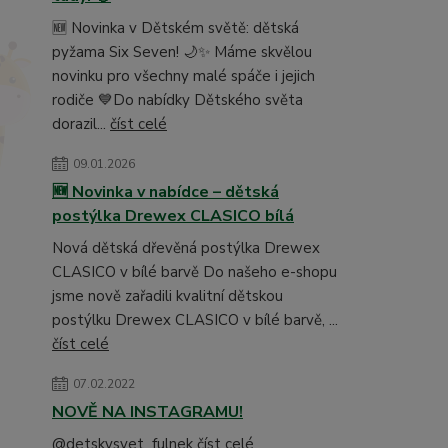
🆕 Novinka v Dětském světě: dětská
pyžama Six Seven! 🌙✨ Máme skvělou
novinku pro všechny malé spáče i jejich
rodiče 💙Do nabídky Dětského světa
dorazil...
číst celé
09.01.2026
🆕 Novinka v nabídce – dětská
postýlka Drewex CLASICO bílá
Nová dětská dřevěná postýlka Drewex
CLASICO v bílé barvě Do našeho e-shopu
jsme nově zařadili kvalitní dětskou
postýlku Drewex CLASICO v bílé barvě, ...
číst celé
07.02.2022
NOVĚ NA INSTAGRAMU!
@detskysvet_fulnek
číst celé