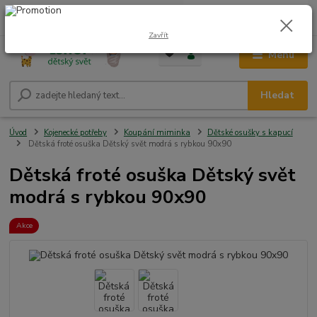
0
ks
CZK
+420 604 278 943
za
0,00 Kč
Zavřít
Menu
Hledat
Úvod
Kojenecké potřeby
Koupání miminka
Dětské osušky s kapucí
Dětská froté osuška Dětský svět modrá s rybkou 90x90
Dětská froté osuška Dětský svět
modrá s rybkou 90x90
Akce