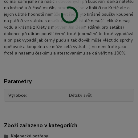
co má, sami jsme na našich dovolených při kupování dárků naletěli
na krásné a čučavé osušky prodávající se v Itálii či na Krétě ale o
jejich užitné hodnotě nemůže být řeč. Tyto krásné osušky koupené
na pláži či ve stánku s osuškama v podstatě nesuší, jelikož nesají
vodu a krásná z Kréty s motivem Jim Beam (dárek pro zeťáka)
dokonce při utírání pouští černé froté (normálně to froté vypadává
a on pak vypadá jak černý pudl) a tak člověk může vlézt do sprchy
opětovně a koupelna se může celá vytírat :-) no není froté jako
froté a našemu českému a atestovanému se dá věřit na 100%.
Parametry
Výrobce
Dětský svět
Zboží zařazeno v kategoriích
Kojenecké potřeby