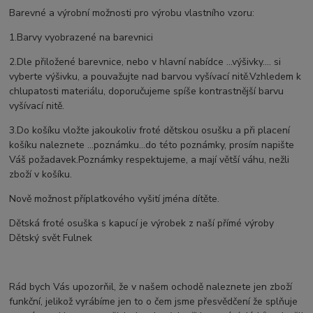
Barevné a výrobní možnosti pro výrobu vlastního vzoru:
1.Barvy vyobrazené na barevnici
2.Dle přiložené barevnice, nebo v hlavní nabídce ...výšivky.... si
vyberte výšivku, a pouvažujte nad barvou vyšívací nitě.Vzhledem k
chlupatosti materiálu, doporučujeme spíše kontrastnější barvu
vyšívací nitě.
3.Do košíku vložte jakoukoliv froté dětskou osušku a při placení
košíku naleznete ...poznámku...do této poznámky, prosím napište
Váš požadavek.Poznámky respektujeme, a mají větší váhu, nežli
zboží v košíku.
Nově možnost příplatkového vyšití jména dítěte.
Dětská froté osuška s kapucí je výrobek z naší přímé výroby
Dětský svět Fulnek
Rád bych Vás upozorňil, že v našem ochodě naleznete jen zboží
funkční, jelikož vyrábíme jen to o čem jsme přesvědčení že splňuje