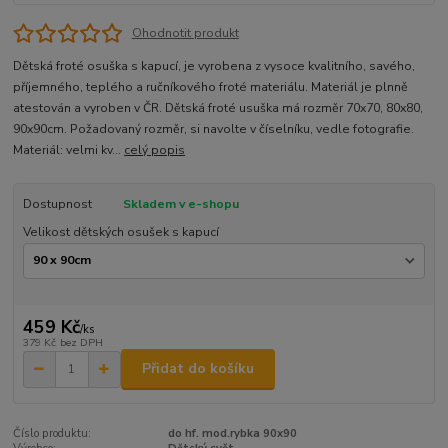
Ohodnotit produkt
Dětská froté osuška s kapucí, je vyrobena z vysoce kvalitního, savého,
příjemného, teplého a ručníkového froté materiálu. Materiál je plnně
atestován a vyroben v ČR. Dětská froté usuška má rozměr 70x70, 80x80,
90x90cm. Požadovaný rozměr, si navolte v číselníku, vedle fotografie.
Materiál: velmi kv...
celý popis
Dostupnost
Skladem v e-shopu
Velikost dětských osušek s kapucí
459 Kč
/
ks
379 Kč
bez DPH
Přidat do košíku
Číslo produktu:
do hf. mod.rybka 90x90