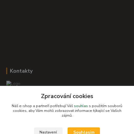
Kontakty
Zpracování cookies
Romana Šebestová
+420 604 278 943
Náš e-shop a partneři potřebují Váš
souhlas
s použitím souborů
cookies, aby Vám mohli zobrazovat informace týkající se Vašich
zájmů.
obchod-detskysvet@seznam.cz
Souhlasím
Nastavení