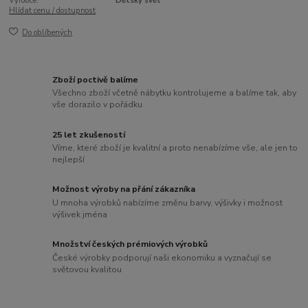
Výrobce:
Dětský svět
Hlídat cenu / dostupnost
Do oblíbených
Zboží poctivě balíme
Všechno zboží včetně nábytku kontrolujeme a balíme tak, aby
vše dorazilo v pořádku
25 let zkušeností
Víme, které zboží je kvalitní a proto nenabízíme vše, ale jen to
nejlepší
Možnost výroby na přání zákazníka
U mnoha výrobků nabízíme změnu barvy, výšivky i možnost
výšivek jména
Množství českých prémiových výrobků
České výrobky podporují naši ekonomiku a vyznačují se
světovou kvalitou