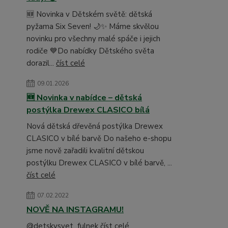
🆕 Novinka v Dětském světě: dětská
pyžama Six Seven! 🌙✨ Máme skvělou
novinku pro všechny malé spáče i jejich
rodiče 💙Do nabídky Dětského světa
dorazil...
číst celé
09.01.2026
🆕 Novinka v nabídce – dětská
postýlka Drewex CLASICO bílá
Nová dětská dřevěná postýlka Drewex
CLASICO v bílé barvě Do našeho e-shopu
jsme nově zařadili kvalitní dětskou
postýlku Drewex CLASICO v bílé barvě, ...
číst celé
07.02.2022
NOVĚ NA INSTAGRAMU!
@detskysvet_fulnek
číst celé