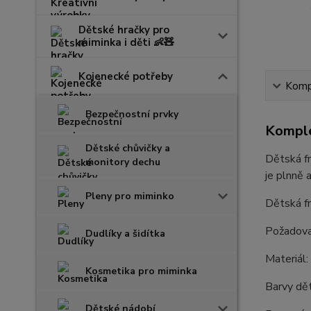
Dětské hračky pro
miminka i děti 👶🧸
Kojenecké potřeby
Kompl
Bezpečnostní prvky
Komple
Dětské chůvičky a
Dětská fr
monitory dechu
je plnně 
Pleny pro miminko
Dětská f
Požadovan
Dudlíky a šidítka
Materiál:
Kosmetika pro miminka
Barvy dět
Dětské nádobí