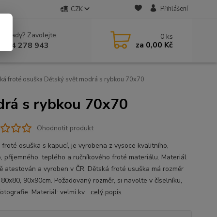
Přihlášení
CZK
 si rady? Zavolejte.
0
ks
za
0,00 Kč
 604 278 943
ká froté osuška Dětský svět modrá s rybkou 70x70
drá s rybkou 70x70
Ohodnotit produkt
 froté osuška s kapucí, je vyrobena z vysoce kvalitního,
, příjemného, teplého a ručníkového froté materiálu. Materiál
ně atestován a vyroben v ČR. Dětská froté usuška má rozměr
 80x80, 90x90cm. Požadovaný rozměr, si navolte v číselníku,
otografie. Materiál: velmi kv...
celý popis