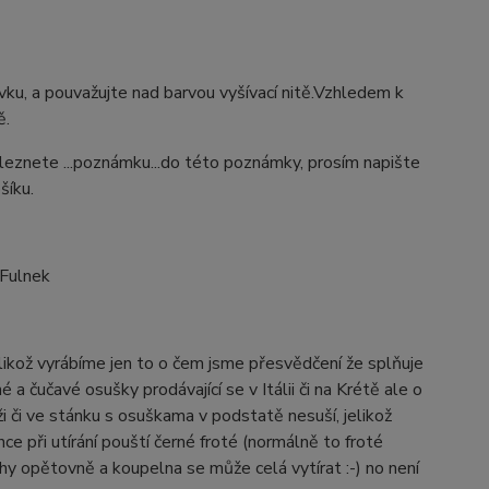
ýšivku, a pouvažujte nad barvou vyšívací nitě.Vzhledem k
ě.
aleznete ...poznámku...do této poznámky, prosím napište
šíku.
 Fulnek
elikož vyrábíme jen to o čem jsme přesvědčení že splňuje
 a čučavé osušky prodávající se v Itálii či na Krétě ale o
 či ve stánku s osuškama v podstatě nesuší, jelikož
e při utírání pouští černé froté (normálně to froté
hy opětovně a koupelna se může celá vytírat :-) no není