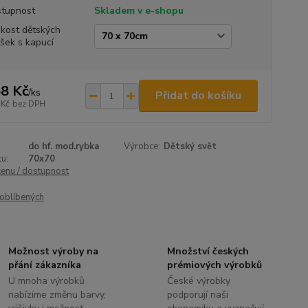
tupnost
Skladem v e-shopu
ikost dětských
šek s kapucí
8 Kč
/
ks
Přidat do košíku
 Kč
bez DPH
do hf. mod.rybka
Výrobce:
Dětský svět
u:
70x70
cenu / dostupnost
oblíbených
Možnost výroby na
Množství českých
přání zákazníka
prémiových výrobků
U mnoha výrobků
České výrobky
nabízíme změnu barvy,
podporují naši