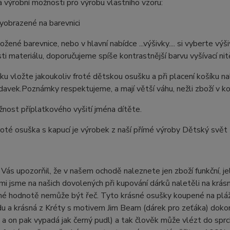
 výrobní možnosti pro výrobu vlastního vzoru:
yobrazené na barevnici
ložené barevnice, nebo v hlavní nabídce ...výšivky.... si vyberte v
ti materiálu, doporučujeme spíše kontrastnější barvu vyšívací nit
ku vložte jakoukoliv froté dětskou osušku a při placení košíku n
avek.Poznámky respektujeme, a mají větší váhu, nežli zboží v ko
ost příplatkového vyšití jména dítěte.
oté osuška s kapucí je výrobek z naší přímé výroby Dětský svět
Vás upozorňil, že v našem ochodě naleznete jen zboží funkční, j
mi jsme na našich dovolených při kupování dárků naletěli na krásné
itné hodnotě nemůže být řeč. Tyto krásné osušky koupené na pláži
du a krásná z Kréty s motivem Jim Beam (dárek pro zeťáka) dokonc
a on pak vypadá jak černý pudl) a tak člověk může vlézt do sprc