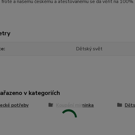
ko froté a našemu českému a atestovanému se dá věřit na 100%.
etry
ce
Dětský svět
zařazeno v kategoriích
ecké potřeby
Koupání miminka
Děts