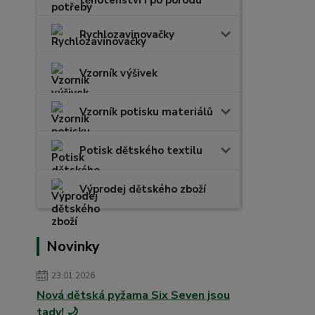
těhotenství i po porodu
Rychlozavinovačky
Vzorník výšivek
Vzorník potisku materiálů
Potisk dětského textilu
Výprodej dětského zboží
Novinky
23.01.2026
Nová dětská pyžama Six Seven jsou
tady! 🌙