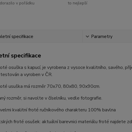
dorazilo v pořádku
to nejlepší
etní specifikace
Parametry
tní specifikace
oté osuška s kapucí, je vyrobena z vysoce kvalitního, savého, pří
atestován a vyroben v ČR.
roté usuška má rozměr 70x70, 80x80, 90x90cm.
ý rozměr, si navolte v číselníku, vedle fotografie.
 velmi kvalitní froté ručníkového charakteru 100% bavlna
ských froté osušek: aktuální barevnici materiálu froté najdete z