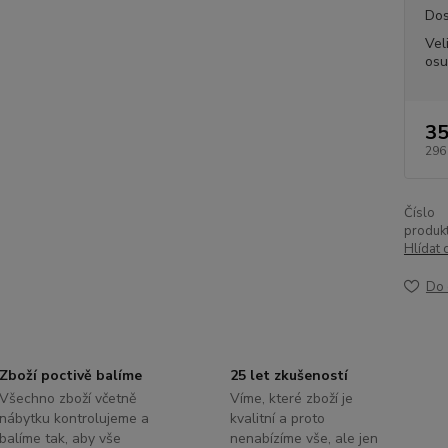
Dos
Vel
osu
35
296
Číslo
produkt
Hlídat 
Do 
Zboží poctivě balíme
25 let zkušeností
Všechno zboží včetně
Víme, které zboží je
nábytku kontrolujeme a
kvalitní a proto
balíme tak, aby vše
nenabízíme vše, ale jen