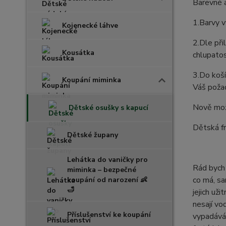
Barevné a
1.Barvy v
Kojenecké láhve
2.Dle při
Kousátka
chlupatos
3.Do koší
Koupání miminka
Váš požad
Nově možn
Dětské osušky s kapucí
Dětská fr
Dětské župany
Lehátka do vaničky pro
Rád bych 
miminka – bezpečné
co má, sa
koupání od narození 👶
🛁
jejich už
nesají vo
Příslušenství ke koupání
vypadává 