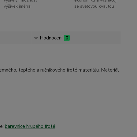
výšivky i možnost
ekonomiku a vyznačují
výšivek jména
se světovou kvalitou
Hodnocení
0
jemného, teplého a ručníkového froté materiálu. Materiál
de:
barevnice hrubého froté