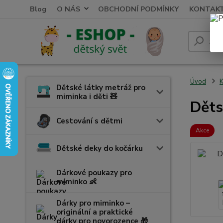
Blog
O NÁS
OBCHODNÍ PODMÍNKY
KONTAK
Úvod
K
Dětské látky metráž pro
miminka i děti 🧸
Děts
Cestování s dětmi
Akce
Dětské deky do kočárku
Dárkové poukazy pro
miminko 👶
Dárky pro miminko –
originální a praktické
dárky pro novorozence 🎁