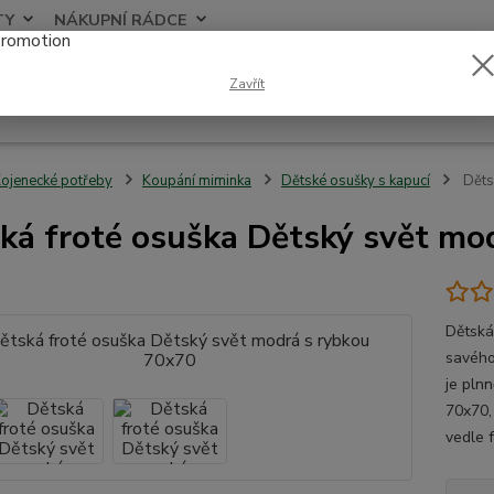
TY
NÁKUPNÍ RÁDCE
Nevíte
Zavřít
Hledat
+420
ojenecké potřeby
Koupání miminka
Dětské osušky s kapucí
Děts
ká froté osuška Dětský svět mo
Dětská
savého
je pln
70x70,
vedle f