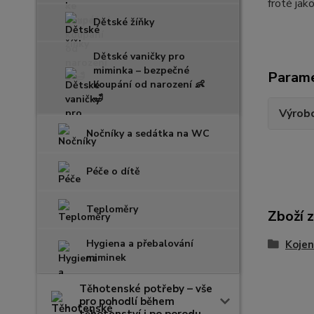
froté ja
Dětské žíňky
Dětské vaničky pro
miminka – bezpečné
Param
koupání od narození 👶
🛁
Výrob
Nočníky a sedátka na WC
Péče o dítě
Teploměry
Zboží 
Hygiena a přebalování
Kojen
miminek
Těhotenské potřeby – vše
pro pohodlí během