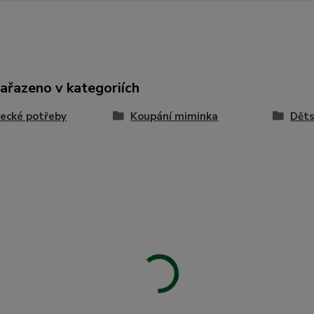
zařazeno v kategoriích
ecké potřeby
Koupání miminka
Děts