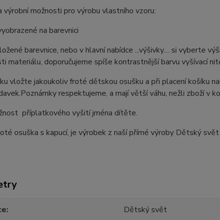
 výrobní možnosti pro výrobu vlastního vzoru:
vyobrazené na barevnici
iložené barevnice, nebo v hlavní nabídce ...výšivky.... si vyberte 
ti materiálu, doporučujeme spíše kontrastnější barvu vyšívací nit
ku vložte jakoukoliv froté dětskou osušku a při placení košíku n
avek.Poznámky respektujeme, a mají větší váhu, nežli zboží v ko
nost příplatkového vyšití jména dítěte.
oté osuška s kapucí, je výrobek z naší přímé výroby Dětský svět
etry
ce
Dětský svět