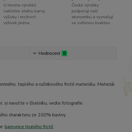
U mnoha výrobků
České výrobky
nabízíme změnu barvy,
podporují naši
výšivky i možnost
ekonomiku a vyznačují
výšivek jména
se světovou kvalitou
Hodnocení
0
jemného, teplého a ručníkového froté materiálu. Materiál
navolte v číselníku, vedle fotografie.
ového charakteru ze 100% bavlny.
de:
barevnice hrubého froté