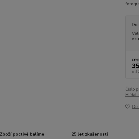
fotogra
Dos
Vel
osu
ce
35
od
Číslo p
Hlídat 
Do 
Zboží poctivě balíme
25 let zkušeností