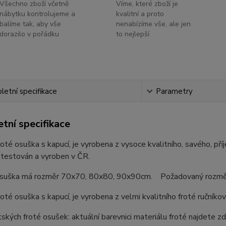
Všechno zboží včetně
Víme, které zboží je
nábytku kontrolujeme a
kvalitní a proto
balíme tak, aby vše
nenabízíme vše, ale jen
dorazilo v pořádku
to nejlepší
etní specifikace
Parametry
tní specifikace
oté osuška s kapucí, je vyrobena z vysoce kvalitního, savého, pří
atestován a vyroben v ČR.
suška má rozměr 70x70, 80x80, 90x90cm. Požadovaný rozměr, si 
oté osuška s kapucí, je vyrobena z velmi kvalitního froté ručník
ských froté osušek: aktuální barevnici materiálu froté najdete z