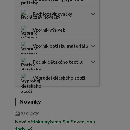
těhotenství i po porodu
Rychlozavinovačky
Vzorník výšivek
Vzorník potisku materiálů
Potisk dětského textilu
Výprodej dětského zboží
Novinky
23.01.2026
Nová dětská pyžama Six Seven jsou
tady! 🌙