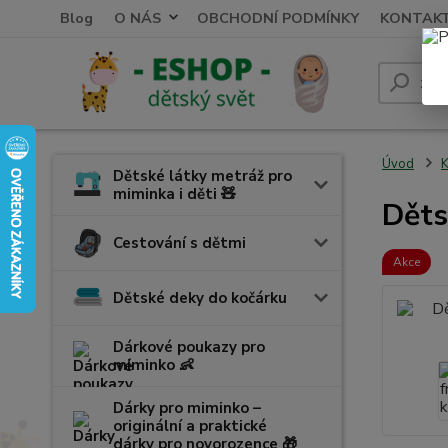
Blog
O NÁS
OBCHODNÍ PODMÍNKY
KONTAK
Úvod
K
Dětské látky metráž pro
miminka i děti 🧸
Děts
Cestování s dětmi
Akce
Dětské deky do kočárku
Dárkové poukazy pro
miminko 👶
Dárky pro miminko –
originální a praktické
dárky pro novorozence 🎁