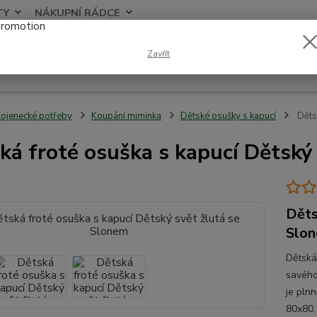
TY
NÁKUPNÍ RÁDCE
Nevíte
Zavřít
Hledat
+420
ojenecké potřeby
Koupání miminka
Dětské osušky s kapucí
Dětsk
ká froté osuška s kapucí Dětský
Děts
Slo
Dětská
savého
je pln
80x80,