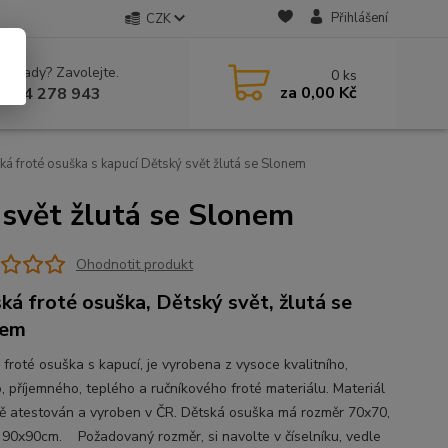
Přihlášení
CZK
 si rady? Zavolejte.
0
ks
za
0,00 Kč
 604 278 943
á froté osuška s kapucí Dětský svět žlutá se Slonem
 svět žlutá se Slonem
Ohodnotit produkt
ká froté osuška, Dětský svět, žlutá se
nem
 froté osuška s kapucí, je vyrobena z vysoce kvalitního,
, příjemného, teplého a ručníkového froté materiálu. Materiál
ně atestován a vyroben v ČR. Dětská osuška má rozměr 70x70,
 90x90cm. Požadovaný rozměr, si navolte v číselníku, vedle