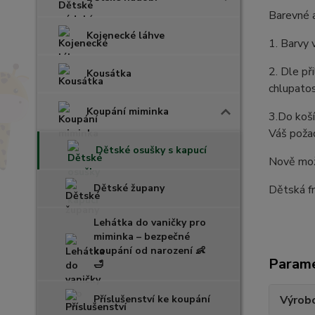
Barevné a
Kojenecké láhve
1. Barvy 
2. Dle př
Kousátka
chlupatos
Koupání miminka
3.Do koší
Váš požad
Dětské osušky s kapucí
Nově mož
Dětské župany
Dětská fr
Lehátka do vaničky pro
miminka – bezpečné
koupání od narození 👶
Param
🛁
Příslušenství ke koupání
Výrob