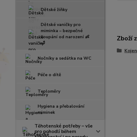
Dětské žíňky
Dětské vaničky pro
miminka – bezpečné
koupání od narození 👶
Zboží 
🛁
Kojen
Nočníky a sedátka na WC
Péče o dítě
Teploměry
Hygiena a přebalování
miminek
Těhotenské potřeby – vše
pro pohodlí během