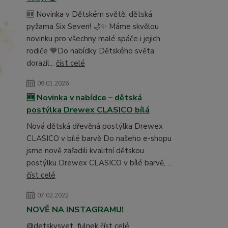
🆕 Novinka v Dětském světě: dětská
pyžama Six Seven! 🌙✨ Máme skvělou
novinku pro všechny malé spáče i jejich
rodiče 💙Do nabídky Dětského světa
dorazil...
číst celé
09.01.2026
🆕 Novinka v nabídce – dětská
postýlka Drewex CLASICO bílá
Nová dětská dřevěná postýlka Drewex
CLASICO v bílé barvě Do našeho e-shopu
jsme nově zařadili kvalitní dětskou
postýlku Drewex CLASICO v bílé barvě, ...
číst celé
07.02.2022
NOVĚ NA INSTAGRAMU!
@detskysvet_fulnek
číst celé