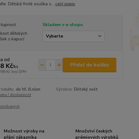
fie. Dětská froté osuška s...
celý popis
tupnost
Skladem v e-shopu
ikost dětských
šek s kapucí
na od
Přidat do košíku
8 Kč
/
ks
296 Kč
bez DPH
roduktu:
do hf. žl.slon
Výrobce:
Dětský svět
cenu / dostupnost
oblíbených
Možnost výroby na
Množství českých
přání zákazníka
prémiových výrobků