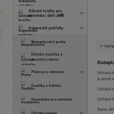
Dětské hračky pro
miminka i děti 👶🧸
Kojenecké potřeby
Bezpečnostní prvky
Kompl
Dětské chůvičky a
monitory dechu
Komple
Pleny pro miminko
Dětská fr
je plnně 
Dudlíky a šidítka
Dětská o
Dětská fr
Kosmetika pro miminka
Barvy dět
Dětské nádobí