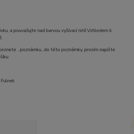
výšivku, a pouvažujte nad barvou vyšívací nitě.Vzhledem k
ě.
aleznete ...poznámku...do této poznámky, prosím napište
šíku.
 Fulnek