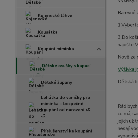
Výšivky: 
Barevné a
Kojenecké láhve
1.Vyberte
Kousátka
3.Do koší
napište 
Koupání miminka
Nově za p
Dětské osušky s kapucí
Výšivka 
Dětská fr
Dětské župany
Lehátka do vaničky pro
miminka – bezpečné
Rád bych 
koupání od narození 👶
co má, sa
🛁
jejich už
nesají vo
Příslušenství ke koupání
vypadává 