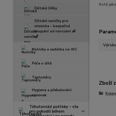
froté ja
Dětské žíňky
Dětské vaničky pro
miminka – bezpečné
Param
koupání od narození 👶
🛁
Výrob
Nočníky a sedátka na WC
Péče o dítě
Teploměry
Zboží 
Hygiena a přebalování
Kojen
miminek
Těhotenské potřeby – vše
pro pohodlí během