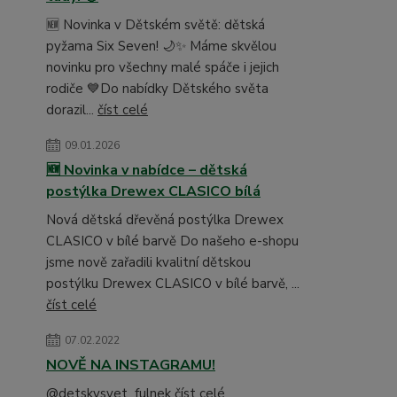
🆕 Novinka v Dětském světě: dětská
pyžama Six Seven! 🌙✨ Máme skvělou
novinku pro všechny malé spáče i jejich
rodiče 💙Do nabídky Dětského světa
dorazil...
číst celé
09.01.2026
🆕 Novinka v nabídce – dětská
postýlka Drewex CLASICO bílá
Nová dětská dřevěná postýlka Drewex
CLASICO v bílé barvě Do našeho e-shopu
jsme nově zařadili kvalitní dětskou
postýlku Drewex CLASICO v bílé barvě, ...
číst celé
07.02.2022
NOVĚ NA INSTAGRAMU!
@detskysvet_fulnek
číst celé