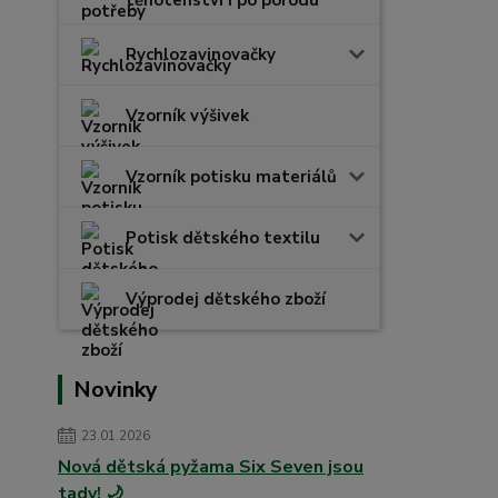
těhotenství i po porodu
Rychlozavinovačky
Vzorník výšivek
Vzorník potisku materiálů
Potisk dětského textilu
Výprodej dětského zboží
Novinky
23.01.2026
Nová dětská pyžama Six Seven jsou
tady! 🌙