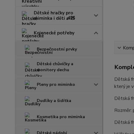
Dětské hračky pro
miminka i děti 👶🧸
Kojenecké potřeby
Kompl
Bezpečnostní prvky
Dětské chůvičky a
Komple
monitory dechu
Dětská fr
Pleny pro miminko
který je 
Dětská f
Dudlíky a šidítka
Rozměr: p
Kosmetika pro miminka
Dětská fr
Dětské nádobí