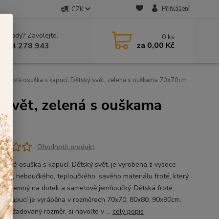
Přihlášení
CZK
 si rady? Zavolejte.
0
ks
za
0,00 Kč
 604 278 943
á froté osuška s kapucí, Dětský svět, zelená s ouškama 70x70cm
ý svět, zelená s ouškama
Ohodnotit produkt
 froté osuška s kapucí, Dětský svět, je vyrobena z vysoce
ného, heboučkého, teploučkého, savého materiálu froté, který
mi příjemný na dotek a sametově jemňoučký. Dětská froté
 s kapucí je vyráběna v rozměrech 70x70, 80x80, 90x90cm.
: požadovaný rozměr, si navolte v ...
celý popis