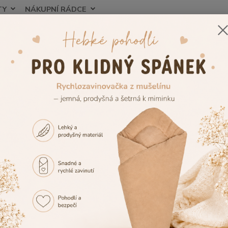
TY
NÁKUPNÍ RÁDCE
Nevíte
Hledat
+420
ojenecké potřeby
Koupání miminka
Dětské osušky s kapucí
Dětsk
ká froté osuška s kapucí, Dětsk
70cm
Dětská
příjem
je vel
osuška
Rozměr