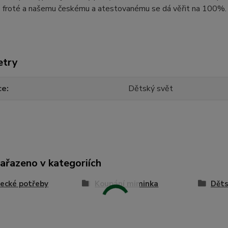
ko froté a našemu českému a atestovanému se dá věřit na 100%.
etry
ce
Dětský svět
zařazeno v kategoriích
ecké potřeby
Koupání miminka
Děts