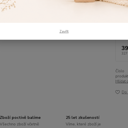
Dos
Vel
osu
Zavřít
39
327
Číslo
produkt
Hlídat 
Do 
Zboží poctivě balíme
25 let zkušeností
Všechno zboží včetně
Víme, které zboží je