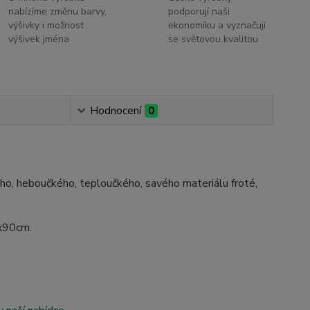
nabízíme změnu barvy,
podporují naši
výšivky i možnost
ekonomiku a vyznačují
výšivek jména
se světovou kvalitou
Hodnocení
0
ého, heboučkého, teploučkého, savého materiálu froté,
0x90cm.