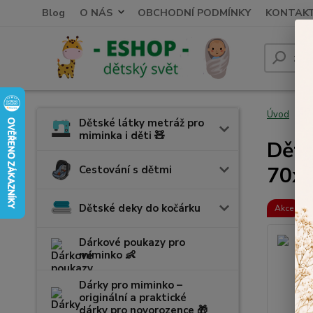
Blog
O NÁS
OBCHODNÍ PODMÍNKY
KONTAK
Úvod
K
Dětské látky metráž pro
miminka i děti 🧸
Děts
70x
Cestování s dětmi
Dětské deky do kočárku
Akce
Dárkové poukazy pro
miminko 👶
Dárky pro miminko –
originální a praktické
dárky pro novorozence 🎁