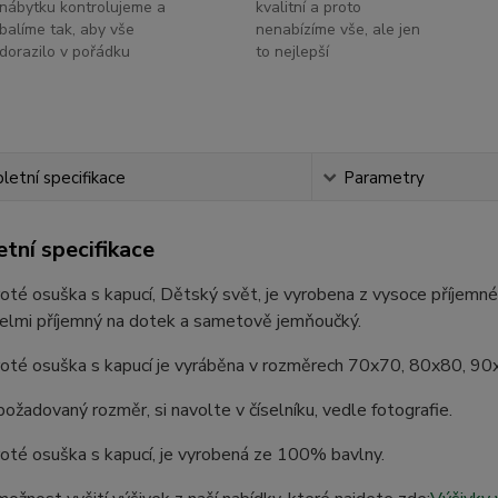
nábytku kontrolujeme a
kvalitní a proto
balíme tak, aby vše
nenabízíme vše, ale jen
dorazilo v pořádku
to nejlepší
etní specifikace
Parametry
tní specifikace
oté osuška s kapucí, Dětský svět, je vyrobena z vysoce příjemn
velmi příjemný na dotek a sametově jemňoučký.
roté osuška s kapucí je vyráběna v rozměrech 70x70, 80x80, 9
ožadovaný rozměr, si navolte v číselníku, vedle fotografie.
oté osuška s kapucí, je vyrobená ze 100% bavlny.