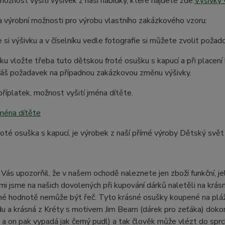
možnost vyšití výšivek z naší nabídky, které najdete zde:
Výšivky 
 výrobní možnosti pro výrobu vlastního zakázkového vzoru:
 si výšivku a v číselníku vedle fotografie si můžete zvolit poža
ku vložte třeba tuto dětskou froté osušku s kapucí a při placení
Váš požadavek na případnou zakázkovou změnu výšivky.
říplatek, možnost vyšití jména dítěte.
jména dítěte
oté osuška s kapucí, je výrobek z naší přímé výroby Dětský svět
Vás upozorňil, že v našem ochodě naleznete jen zboží funkční, j
mi jsme na našich dovolených při kupování dárků naletěli na krásné
itné hodnotě nemůže být řeč. Tyto krásné osušky koupené na pláži
du a krásná z Kréty s motivem Jim Beam (dárek pro zeťáka) dokonc
a on pak vypadá jak černý pudl) a tak člověk může vlézt do sprc