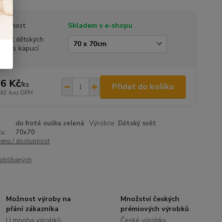
tupnost
Skladem v e-shopu
ikost dětských
šek s kapucí
6 Kč
/
ks
Přidat do košíku
 Kč
bez DPH
do froté ouška zelená
Výrobce:
Dětský svět
u:
70x70
cenu / dostupnost
oblíbených
Možnost výroby na
Množství českých
přání zákazníka
prémiových výrobků
U mnoha výrobků
České výrobky