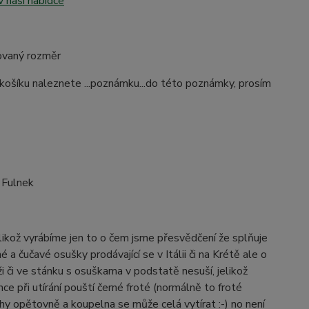
v naší nabídce
dovaný rozměr
 košíku naleznete ...poznámku...do této poznámky, prosím
 Fulnek
elikož vyrábíme jen to o čem jsme přesvědčení že splňuje
 a čučavé osušky prodávající se v Itálii či na Krétě ale o
 či ve stánku s osuškama v podstatě nesuší, jelikož
e při utírání pouští černé froté (normálně to froté
hy opětovně a koupelna se může celá vytírat :-) no není