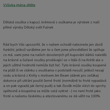
Výšivka jména dítěte
Dětská osuška s kapucí, krémová s ouškama je výrobek z naší
přímé výroby Dětský svět Fulnek
Rád bych Vás upozorňil, že v našem ochodě naleznete jen zboží
funkční, jelikož vyrábíme jen to o čem jsme přesvědčení že splňuje
co má, sami jsme na našich dovolených při kupování dárků naletěli
na krásné a čučavé osušky prodávající se v Itálii či na Krétě ale o
jejich užitné hodnotě nemůže být řeč. Tyto krásné osušky koupené
na pláži či ve stánku s osuškama v podstatě nesuší, jelikož nesají
vodu a krásná z Kréty s motivem Jim Beam (dárek pro zeťáka)
dokonce při utírání pouští černé froté (normálně to froté vypadává
a on pak vypadá jak černý pudl) a tak člověk může vlézt do sprchy
opětovně a koupelna se může celá vytírat :-) no není froté jako
froté a našemu českému a atestovanému se dá věřit na 100%.