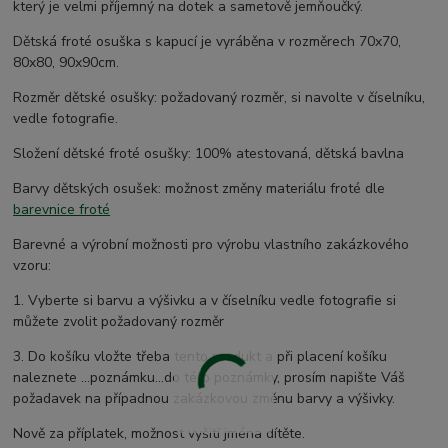
který je velmi příjemný na dotek a sametově jemňoučký.
Dětská froté osuška s kapucí je vyráběna v rozměrech 70x70,
80x80, 90x90cm.
Rozměr dětské osušky: požadovaný rozměr, si navolte v číselníku,
vedle fotografie.
Složení dětské froté osušky: 100% atestovaná, dětská bavlna
Barvy dětských osušek: možnost změny materiálu froté dle
barevnice froté
Barevné a výrobní možnosti pro výrobu vlastního zakázkového
vzoru:
1. Vyberte si barvu a výšivku a v číselníku vedle fotografie si
můžete zvolit požadovaný rozměr
3. Do košíku vložte třeba tento produkt a při placení košíku
naleznete ...poznámku...do této poznámky, prosím napište Váš
požadavek na případnou zakázkovou změnu barvy a výšivky.
Nově za příplatek, možnost vyšití jména dítěte.