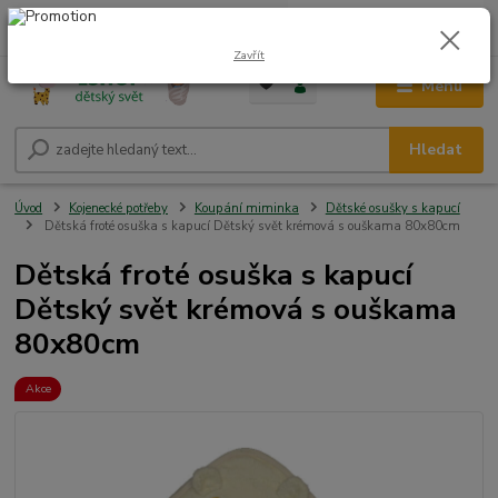
0
ks
CZK
+420 604 278 943
za
0,00 Kč
Zavřít
Menu
Hledat
Úvod
Kojenecké potřeby
Koupání miminka
Dětské osušky s kapucí
Dětská froté osuška s kapucí Dětský svět krémová s ouškama 80x80cm
Dětská froté osuška s kapucí
Dětský svět krémová s ouškama
80x80cm
Akce