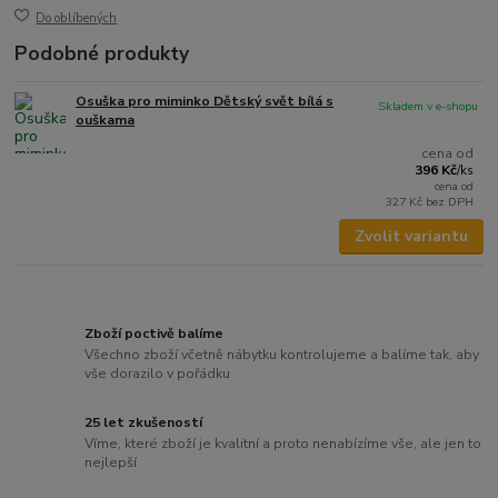
Do oblíbených
Podobné produkty
Osuška pro miminko Dětský svět bílá s
Skladem v e-shopu
ouškama
cena od
396 Kč
/
ks
cena od
327 Kč
bez DPH
Zvolit variantu
Zboží poctivě balíme
Všechno zboží včetně nábytku kontrolujeme a balíme tak, aby
vše dorazilo v pořádku
25 let zkušeností
Víme, které zboží je kvalitní a proto nenabízíme vše, ale jen to
nejlepší