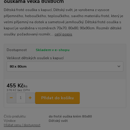
ouškama velká 80x80cm
Dětská froté osuška s kapucí, Dětský svět, je vyrobena z vysoce
příjemného, heboučkého, teploučkého, savého materiálu froté, který je
velmi příjemný na dotek a sametově jemňoučký. Dětská froté osuška s
kapucí je vyráběna v rozměrech 70x70, 80x80, 90x90cm. Rozměr dětské
osušky: požadovaný rozměr,...
celý popis
Dostupnost
Skladem v e-shopu
Velikost dětských osušek s kapucí
455 Kč
/
ks
376 Kč
bez DPH
Přidat do košíku
Číslo produktu:
do froté ouška krém 80x80
Výrobce:
Dětský svět
Hlídat cenu / dostupnost