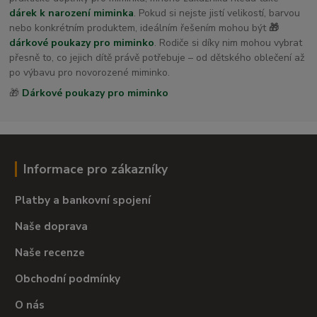
dárek k narození miminka
. Pokud si nejste jistí velikostí, barvou
nebo konkrétním produktem, ideálním řešením mohou být
🎁
dárkové poukazy pro miminko
. Rodiče si díky nim mohou vybrat
přesně to, co jejich dítě právě potřebuje – od dětského oblečení až
po výbavu pro novorozené miminko.
🎁
Dárkové poukazy pro miminko
Informace pro zákazníky
Platby a bankovní spojení
Naše doprava
Naše recenze
Obchodní podmínky
O nás