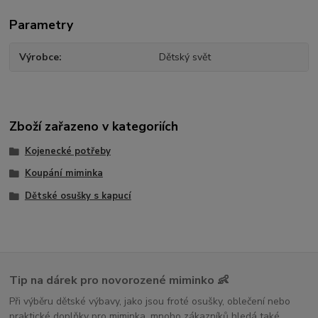
Parametry
Výrobce
Dětský svět
Zboží zařazeno v kategoriích
Kojenecké potřeby
Koupání miminka
Dětské osušky s kapucí
Tip na dárek pro novorozené miminko 👶
Při výběru dětské výbavy, jako jsou froté osušky, oblečení nebo
praktické doplňky pro miminka, mnoho zákazníků hledá také