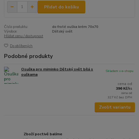
Přidat do košíku
Číslo produktu:
do froté ouška krém 70x70
Výrobce:
Dětský svět
Hlídat cenu / dostupnost
Do oblíbených
Podobné produkty
Osuška pro miminko Dětský svět bílá s
Skladem v e-shopu
ouškama
cena od
396 Kč
/
ks
cena od
327 Kč
bez DPH
Zvolit variantu
Zboží poctivě balíme