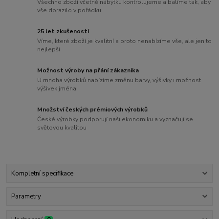
Všechno zboží včetně nábytku kontrolujeme a balíme tak, aby
vše dorazilo v pořádku
25 let zkušeností
Víme, které zboží je kvalitní a proto nenabízíme vše, ale jen to
nejlepší
Možnost výroby na přání zákazníka
U mnoha výrobků nabízíme změnu barvy, výšivky i možnost
výšivek jména
Množství českých prémiových výrobků
České výrobky podporují naši ekonomiku a vyznačují se
světovou kvalitou
Kompletní specifikace
Parametry