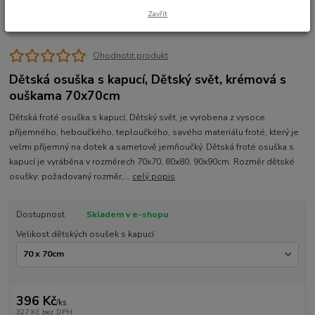
Zavřít
Ohodnotit produkt
Dětská osuška s kapucí, Dětský svět, krémová s
ouškama 70x70cm
Dětská froté osuška s kapucí, Dětský svět, je vyrobena z vysoce
příjemného, heboučkého, teploučkého, savého materiálu froté, který je
velmi příjemný na dotek a sametově jemňoučký. Dětská froté osuška s
kapucí je vyráběna v rozměrech 70x70, 80x80, 90x90cm. Rozměr dětské
osušky: požadovaný rozměr,...
celý popis
Dostupnost
Skladem v e-shopu
Velikost dětských osušek s kapucí
396 Kč
/
ks
327 Kč
bez DPH