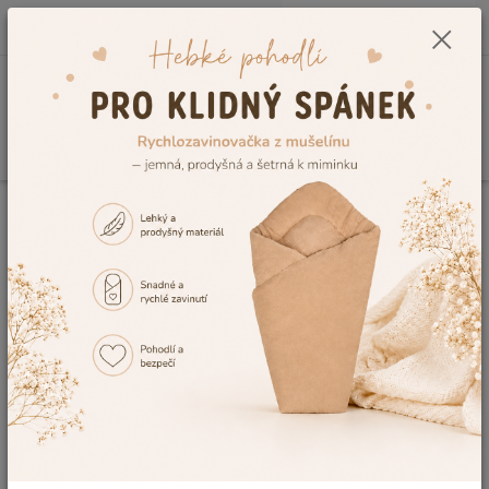
0
ks
CZK
+420 604 278 943
za
0,00 Kč
Menu
Hledat
Úvod
Kojenecké potřeby
Koupání miminka
Dětské osušky s kapucí
Dětská froté osuška s kapucí Dětský svět krémová s ouškama 70x70cm
Dětská froté osuška s kapucí
Dětský svět krémová s ouškama
70x70cm
Akce