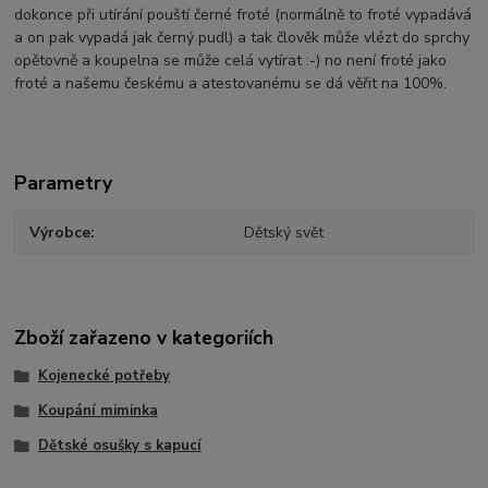
dokonce při utírání pouští černé froté (normálně to froté vypadává
a on pak vypadá jak černý pudl) a tak člověk může vlézt do sprchy
opětovně a koupelna se může celá vytírat :-) no není froté jako
froté a našemu českému a atestovanému se dá věřit na 100%.
Parametry
Výrobce
Dětský svět
Zboží zařazeno v kategoriích
Kojenecké potřeby
Koupání miminka
Dětské osušky s kapucí