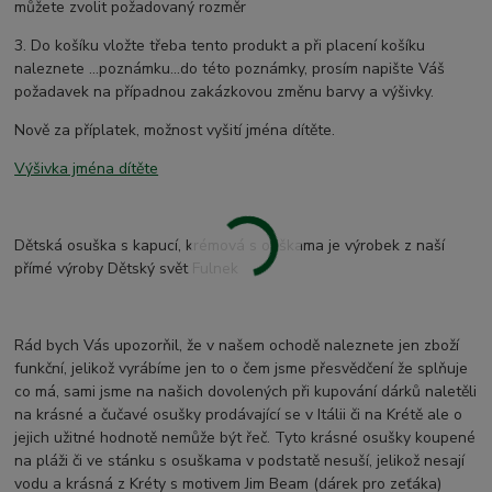
můžete zvolit požadovaný rozměr
3. Do košíku vložte třeba tento produkt a při placení košíku
naleznete ...poznámku...do této poznámky, prosím napište Váš
požadavek na případnou zakázkovou změnu barvy a výšivky.
Nově za příplatek, možnost vyšití jména dítěte.
Výšivka jména dítěte
Dětská osuška s kapucí, krémová s ouškama je výrobek z naší
přímé výroby Dětský svět Fulnek
Rád bych Vás upozorňil, že v našem ochodě naleznete jen zboží
funkční, jelikož vyrábíme jen to o čem jsme přesvědčení že splňuje
co má, sami jsme na našich dovolených při kupování dárků naletěli
na krásné a čučavé osušky prodávající se v Itálii či na Krétě ale o
jejich užitné hodnotě nemůže být řeč. Tyto krásné osušky koupené
na pláži či ve stánku s osuškama v podstatě nesuší, jelikož nesají
vodu a krásná z Kréty s motivem Jim Beam (dárek pro zeťáka)