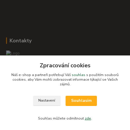
Kontakty
Zpracování cookies
Romana Šebestová
+420 604 278 943
Náš e-shop a partneři potřebují Váš
souhlas
s použitím souborů
cookies, aby Vám mohli zobrazovat informace týkající se Vašich
zájmů.
obchod-detskysvet@seznam.cz
Souhlasím
Nastavení
Souhlas můžete odmítnout
zde
.
Vytvořeno na
Eshop-rychle.cz