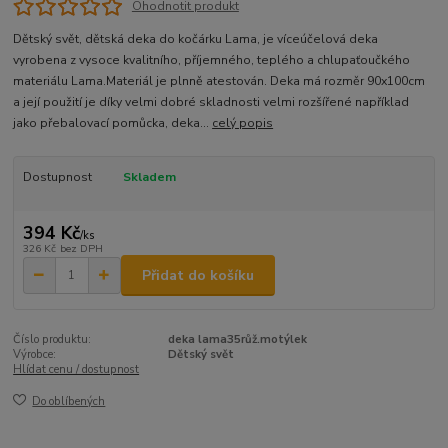
Ohodnotit produkt
Dětský svět, dětská deka do kočárku Lama, je víceúčelová deka
vyrobena z vysoce kvalitního, příjemného, teplého a chlupaťoučkého
materiálu Lama.Materiál je plnně atestován. Deka má rozměr 90x100cm
a její použití je díky velmi dobré skladnosti velmi rozšířené například
jako přebalovací pomůcka, deka...
celý popis
Dostupnost
Skladem
394 Kč
/
ks
326 Kč
bez DPH
Přidat do košíku
Číslo produktu:
deka lama35růž.motýlek
Výrobce:
Dětský svět
Hlídat cenu / dostupnost
Do oblíbených