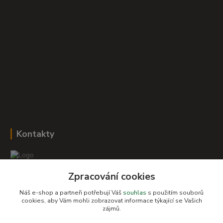
Kontakty
Zpracování cookies
Romana Šebestová
+420 604 278 943
Náš e-shop a partneři potřebují Váš
souhlas
s použitím souborů
cookies, aby Vám mohli zobrazovat informace týkající se Vašich
obchod-detskysvet@seznam.cz
zájmů.