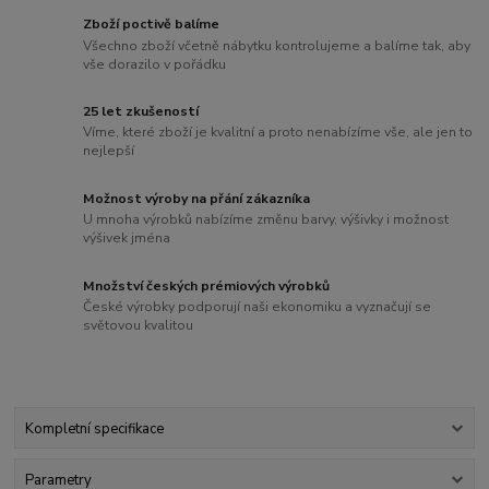
Zboží poctivě balíme
Všechno zboží včetně nábytku kontrolujeme a balíme tak, aby
vše dorazilo v pořádku
25 let zkušeností
Víme, které zboží je kvalitní a proto nenabízíme vše, ale jen to
nejlepší
Možnost výroby na přání zákazníka
U mnoha výrobků nabízíme změnu barvy, výšivky i možnost
výšivek jména
Množství českých prémiových výrobků
České výrobky podporují naši ekonomiku a vyznačují se
světovou kvalitou
Kompletní specifikace
Parametry