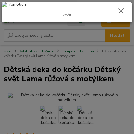
0
ks
CZK
+420 604 278 943
za
0,00 Kč
Zavřít
Menu
Hledat
Úvod
Dětské deky do kočárku
Chlupaté deky Lama
Dětská deka do
kočárku Dětský svět Lama růžová s motýlkem
Dětská deka do kočárku Dětský
svět Lama růžová s motýlkem