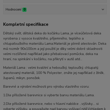
Hodnocení
0
Kompletní specifikace
Dětský svět, dětská deka do kočárku Lama, je víceúčelová deka
vyrobena z vysoce kvalitního, příjemného, teplého a
chlupaťoučkého materiálu Lama.Materiál je plnně atestován. Deka
má rozměr 90x100cm a její použití je díky velmi dobré skladnosti
velmi rozšířené například jako přebalovací pomůcka, deka na
hraní, na spinkání v kočárku, na přikrytí v autě atd...
Materiál Lama : velmi kvalitní a heboučký, teploučký, chlupatý,
atestovaný materiál, 100 % Polyester, znáte jej například z žíněk,
županů, mikyn, ponožek.
Barevné a výrobní možnosti pro výrobu vlastního vzoru:
1.Dle přiložené barevnice si vyberte barvu materiálu Lama.
2.Dle přiložené barevnice, nebo v hlavní nabídce ...výšivky.... si
vyberte výšivku, a pouvažujte nad barvou vyšívací nitě.Vzhledem k