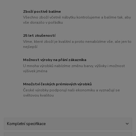
Zboží poctivě balíme
Všechno zboží včetně nábytku kontrolujeme a balíme tak, aby
vše dorazilo v pořádku
25 let zkušeností
Víme, které zboží je kvalitní a proto nenabízíme vše, ale jen to
nejlepší
Možnost výroby na přání zákazníka
U mnoha výrobků nabízíme změnu barvy, výšivky i možnost
výšivek jména
Množství českých prémiových výrobků
České výrobky podporují naši ekonomiku a vyznačují se
světovou kvalitou
Kompletní specifikace