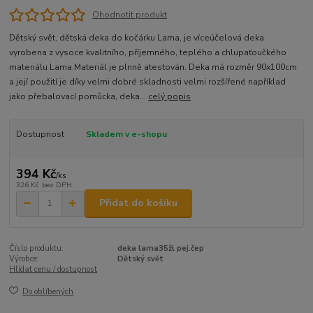
Ohodnotit produkt
Dětský svět, dětská deka do kočárku Lama, je víceúčelová deka
vyrobena z vysoce kvalitního, příjemného, teplého a chlupaťoučkého
materiálu Lama.Materiál je plnně atestován. Deka má rozměr 90x100cm
a její použití je díky velmi dobré skladnosti velmi rozšířené například
jako přebalovací pomůcka, deka...
celý popis
Dostupnost
Skladem v e-shopu
394 Kč
/
ks
326 Kč
bez DPH
Přidat do košíku
Číslo produktu:
deka lama35žl pej.čep
Výrobce:
Dětský svět
Hlídat cenu / dostupnost
Do oblíbených