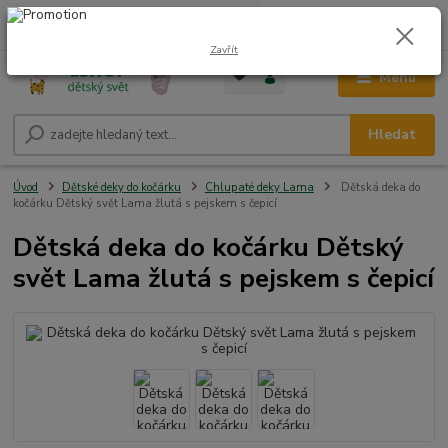
0
ks
CZK
+420 604 278 943
za
0,00 Kč
Zavřít
Menu
Hledat
Úvod
Dětské deky do kočárku
Chlupaté deky Lama
Dětská deka do
kočárku Dětský svět Lama žlutá s pejskem s čepicí
Dětská deka do kočárku Dětský
svět Lama žlutá s pejskem s čepicí