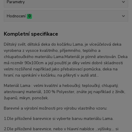
Parametry
Hodnocení
0
Kompletní specifikace
Dětský svět, dětská deka do kočárku Lama, je víceúčelová deka
vyrobena z vysoce kvalitního, příjemného, teplého a
chlupaťoučkého materiálu Lama.Materiál je plnně atestován. Deka
má rozměr 90x100cm a její použití je díky velmi dobré skladnosti
velmi rozšířené například jako přebalovací pomůcka, deka na
hraní, na spinkání v kočárku, na přikrytí v autě atd...
Materiál Lama : velmi kvalitní a heboučký, teploučký, chlupatý,
atestovaný materiál, 100 % Polyester, znáte jej například z žíněk,
županů, mikyn, ponožek.
Barevné a výrobní možnosti pro výrobu vlastního vzoru:
1.Dle přiložené barevnice si vyberte barvu materiálu Lama.
2.Dle přiložené barevnice, nebo v hlavní nabídce ...výšivky.... si