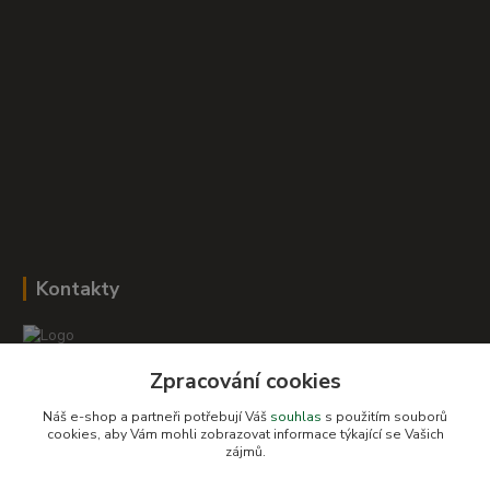
Kontakty
Zpracování cookies
Romana Šebestová
+420 604 278 943
Náš e-shop a partneři potřebují Váš
souhlas
s použitím souborů
cookies, aby Vám mohli zobrazovat informace týkající se Vašich
zájmů.
obchod-detskysvet@seznam.cz