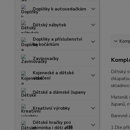
Doplňky k autosedačkám
Dětský nábytek
Doplňky a příslušenství
Kompl
ke kočárkům
Zavinovačky
Komple
Dětský sv
Kojenecké a dětské
oblečení
chlupaťou
skladnost
Dětské a dámské župany
Materiál 
županů, m
Kreativní výrobky
Barevné a
Dětské hračky pro
1.Dle při
miminka i děti 👶🧸