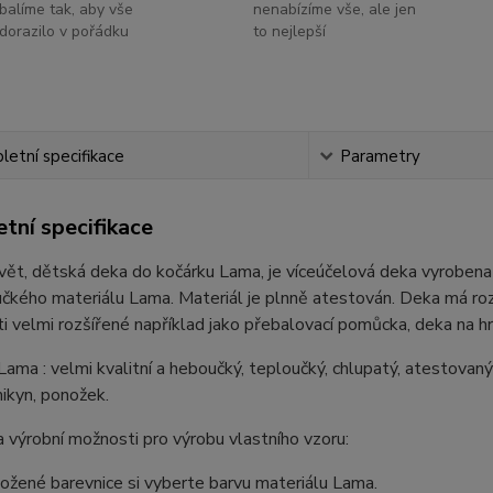
balíme tak, aby vše
nenabízíme vše, ale jen
dorazilo v pořádku
to nejlepší
etní specifikace
Parametry
tní specifikace
ět, dětská deka do kočárku Lama, je víceúčelová deka vyrobena 
čkého materiálu Lama. Materiál je plnně atestován. Deka má roz
i velmi rozšířené například jako přebalovací pomůcka, deka na hraní
Lama : velmi kvalitní a heboučký, teploučký, chlupatý, atestovaný
ikyn, ponožek.
 výrobní možnosti pro výrobu vlastního vzoru:
ložené barevnice si vyberte barvu materiálu Lama.