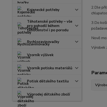
2.Dle při
Kojenecké potřeby
chlupatos
Těhotenské potřeby – vše
3.Do koší
pro pohodlí během
požadavek
těhotenství i po porodu
Nově možn
Rychlozavinovačky
Výrobek 
Vzorník výšivek
Vzorník potisku materiálů
Param
Potisk dětského textilu
Výrob
Výprodej dětského zboží