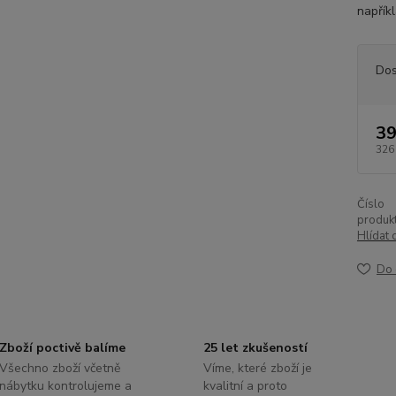
napřík
Dos
39
326
Číslo
produkt
Hlídat 
Do 
Zboží poctivě balíme
25 let zkušeností
Všechno zboží včetně
Víme, které zboží je
nábytku kontrolujeme a
kvalitní a proto