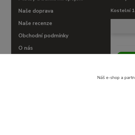
Naše doprava
Kostelní 1
Naše recenze
Obchodní podmínky
O nás
Vrácení zboží
Náš e-shop a partn