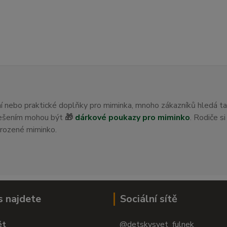
ení nebo praktické doplňky pro miminka, mnoho zákazníků hledá t
 řešením mohou být
🎁
dárkové poukazy pro miminko
. Rodiče s
orozené miminko.
s najdete
Sociální sítě
ět
@detskysvet_fulnek