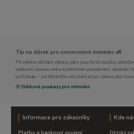
Tip na dárek pro novorozené miminko 👶
Při výběru dětské výbavy, jako jsou froté osušky, obleč
velikostí, barvou nebo konkrétním produktem, ideálním
potřebuje – od dětského oblečení až po výbavu pro nov
🎁
Dárkové poukazy pro miminko
Informace pro zákazníky
Kde ná
Platby a bankovní spojení
Dětský sv