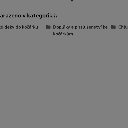
zařazeno v kategoriích
é deky do kočárku
Doplňky a příslušenství ke
Chlu
kočárkům