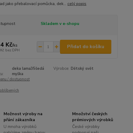
lad jako přebalovací pomůcka, dek...
celý popis
tupnost
Skladem v e-shopu
4 Kč
/
ks
Přidat do košíku
 Kč
bez DPH
deka lama35šedá
Výrobce:
Dětský svět
u:
myška
cenu / dostupnost
oblíbených
Možnost výroby na
Množství českých
přání zákazníka
prémiových výrobků
U mnoha výrobků
České výrobky
nabízíme změnu barvy,
podporují naši