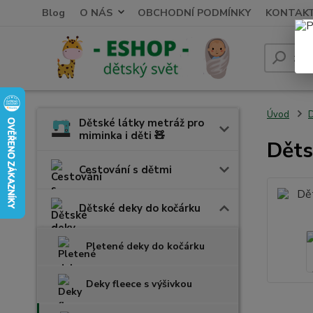
Blog
O NÁS
OBCHODNÍ PODMÍNKY
KONTAK
Úvod
D
Dětské látky metráž pro
miminka i děti 🧸
Děts
Cestování s dětmi
Dětské deky do kočárku
Pletené deky do kočárku
Deky fleece s výšivkou