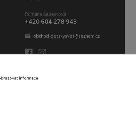
Romana Šebestová
+420 604 278 943
obchod-detskysvet@seznam.cz
obrazovat informace
Vytvořeno na
Eshop-rychle.cz