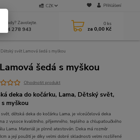
Přihlášení
CZK
 si rady? Zavolejte.
0
ks
za
0,00 Kč
 604 278 943
 Dětský svět Lamová šedá s myškou
t Lamová šedá s myškou
Ohodnotit produkt
ká deka do kočárku, Lama, Dětský svět,
 s myškou
 svět, dětská deka do kočárku Lama, je víceúčelová deka
na z vysoce kvalitního, příjemného, teplého a chlupaťoučkého
álu Lama. Materiál je plnně atestován. Deka má rozměr
m a její použití je díky velmi dobré skladnosti velmi rozšířené