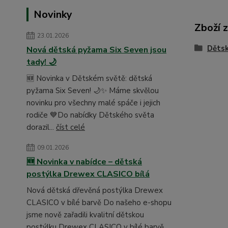
Novinky
Zboží 
23.01.2026
Dětsk
Nová dětská pyžama Six Seven jsou
tady! 🌙
🆕 Novinka v Dětském světě: dětská
pyžama Six Seven! 🌙✨ Máme skvělou
novinku pro všechny malé spáče i jejich
rodiče 💙Do nabídky Dětského světa
dorazil...
číst celé
09.01.2026
🆕 Novinka v nabídce – dětská
postýlka Drewex CLASICO bílá
Nová dětská dřevěná postýlka Drewex
CLASICO v bílé barvě Do našeho e-shopu
jsme nově zařadili kvalitní dětskou
postýlku Drewex CLASICO v bílé barvě, ...