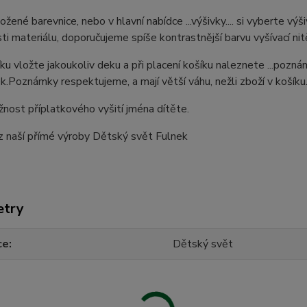
ložené barevnice, nebo v hlavní nabídce ...výšivky.... si vyberte v
ti materiálu, doporučujeme spíše kontrastnější barvu vyšívací nit
ku vložte jakoukoliv deku a při placení košíku naleznete ...pozn
.Poznámky respektujeme, a mají větší váhu, nežli zboží v košíku
ost příplatkového vyšití jména dítěte.
z naší přímé výroby Dětský svět Fulnek
etry
ce
Dětský svět