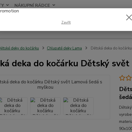
TY
NÁKUPNÍ RÁDCE
Nevíte
Zavřít
Hledat
+420
ětské deky do kočárku
Chlupaté deky Lama
Dětská deka do kočárku
ká deka do kočárku Dětský svě
Děts
šedá
Dětský
vyrobe
materi
90x100c