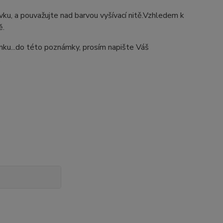
ýšivku, a pouvažujte nad barvou vyšívací nitě.Vzhledem k
ě.
ámku...do této poznámky, prosím napište Váš
.