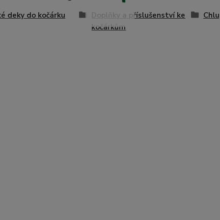
é deky do kočárku
Doplňky a příslušenství ke
Chlu
kočárkům