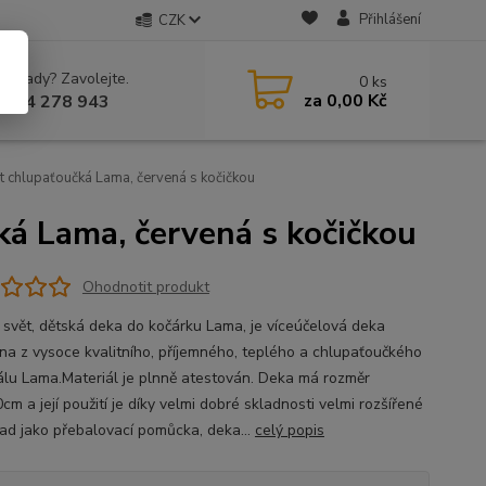
Přihlášení
CZK
 si rady? Zavolejte.
0
ks
za
0,00 Kč
 604 278 943
 chlupaťoučká Lama, červená s kočičkou
ká Lama, červená s kočičkou
Ohodnotit produkt
 svět, dětská deka do kočárku Lama, je víceúčelová deka
na z vysoce kvalitního, příjemného, teplého a chlupaťoučkého
álu Lama.Materiál je plnně atestován. Deka má rozměr
m a její použití je díky velmi dobré skladnosti velmi rozšířené
lad jako přebalovací pomůcka, deka...
celý popis