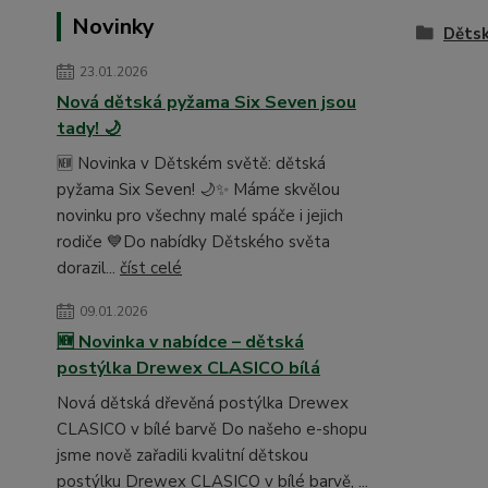
Novinky
Dětsk
23.01.2026
Nová dětská pyžama Six Seven jsou
tady! 🌙
🆕 Novinka v Dětském světě: dětská
pyžama Six Seven! 🌙✨ Máme skvělou
novinku pro všechny malé spáče i jejich
rodiče 💙Do nabídky Dětského světa
dorazil...
číst celé
09.01.2026
🆕 Novinka v nabídce – dětská
postýlka Drewex CLASICO bílá
Nová dětská dřevěná postýlka Drewex
CLASICO v bílé barvě Do našeho e-shopu
jsme nově zařadili kvalitní dětskou
postýlku Drewex CLASICO v bílé barvě, ...