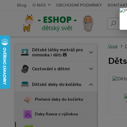
Blog
O NÁS
OBCHODNÍ PODMÍNKY
KONTAK
Úvod
D
Dětské látky metráž pro
miminka i děti 🧸
Děts
Cestování s dětmi
Dětské deky do kočárku
Pletené deky do kočárku
Deky fleece s výšivkou