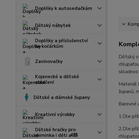
Doplňky k autosedačkám
Kompl
Dětský nábytek
Doplňky a příslušenství
Komple
ke kočárkům
Dětský sv
Zavinovačky
chlupaťou
skladnost
Kojenecké a dětské
oblečení
Materiál 
županů, m
Dětské a dámské župany
Barevné a
Kreativní výrobky
1.Dle při
2.Dle při
Dětské hračky pro
miminka i děti 👶🧸
chlupatos