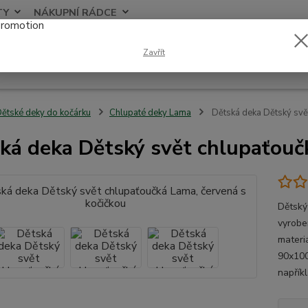
TY
NÁKUPNÍ RÁDCE
Nevíte
Zavřít
Hledat
+420
ětské deky do kočárku
Chlupaté deky Lama
Dětská deka Dětský svět
ká deka Dětský svět chlupaťouč
Dětský
vyrobe
materi
90x100c
napřík