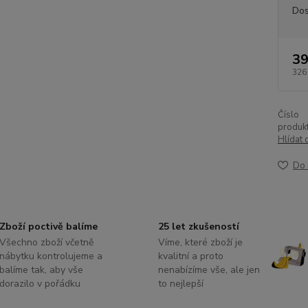
Dos
39
326
Číslo
produkt
Hlídat 
Do 
Zboží poctivě balíme
25 let zkušeností
Všechno zboží včetně
Víme, které zboží je
nábytku kontrolujeme a
kvalitní a proto
balíme tak, aby vše
nenabízíme vše, ale jen
dorazilo v pořádku
to nejlepší