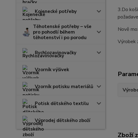
3.Do koší
Kojenecké potřeby
požadavek
Těhotenské potřeby – vše
Nově možn
pro pohodlí během
těhotenství i po porodu
Výrobek 
Rychlozavinovačky
Vzorník výšivek
Param
Vzorník potisku materiálů
Výrob
Potisk dětského textilu
Výprodej dětského zboží
Zboží 