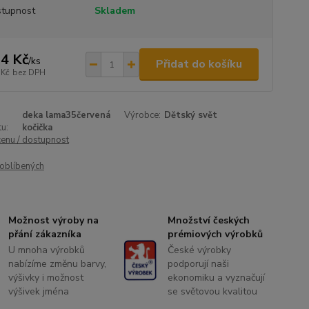
tupnost
Skladem
4 Kč
/
ks
Přidat do košíku
 Kč
bez DPH
deka lama35červená
Výrobce:
Dětský svět
u:
kočička
cenu / dostupnost
oblíbených
Možnost výroby na
Množství českých
přání zákazníka
prémiových výrobků
U mnoha výrobků
České výrobky
nabízíme změnu barvy,
podporují naši
výšivky i možnost
ekonomiku a vyznačují
výšivek jména
se světovou kvalitou