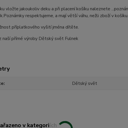
ku vložte jakoukoliv deku a při placení košíku naleznete ...pozn
.Poznámky respektujeme, a mají větší váhu, nežli zboží v košíku
ost příplatkového vyšití jména dítěte.
z naší přímé výroby Dětský svět Fulnek
etry
ce
Dětský svět
zařazeno v kategoriích