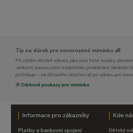
Tip na dárek pro novorozené miminko 👶
Při výběru dětské výbavy, jako jsou froté osušky, obleč
velikostí, barvou nebo konkrétním produktem, ideálním
potřebuje – od dětského oblečení až po výbavu pro nov
🎁
Dárkové poukazy pro miminko
Informace pro zákazníky
Kde ná
Platby a bankovní spojení
Dětský sv