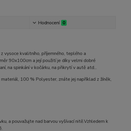
Hodnocení
0
z vysoce kvalitního, příjemného, teplého a
ěr 90x100cm a její použití je díky velmi dobré
, na spinkání v kočárku, na přikrytí v autě atd...
 materiál, 100 % Polyester, znáte jej například z žíněk,
ýšivku, a pouvažujte nad barvou vyšívací nitě.Vzhledem k
ě.