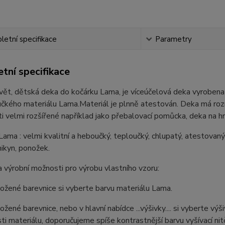
etní specifikace
Parametry
tní specifikace
ět, dětská deka do kočárku Lama, je víceúčelová deka vyrobena 
čkého materiálu Lama.Materiál je plnně atestován. Deka má rozm
i velmi rozšířené například jako přebalovací pomůcka, deka na hraní
Lama : velmi kvalitní a heboučký, teploučký, chlupatý, atestovaný
ikyn, ponožek.
 výrobní možnosti pro výrobu vlastního vzoru:
ložené barevnice si vyberte barvu materiálu Lama.
ložené barevnice, nebo v hlavní nabídce ...výšivky.... si vyberte v
ti materiálu, doporučujeme spíše kontrastnější barvu vyšívací nit