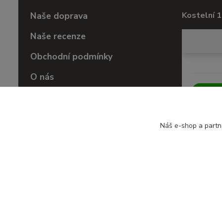
Naše doprava
Kostelní 1
Naše recenze
Obchodní podmínky
O nás
Vrácení zboží
Náš e-shop a partn