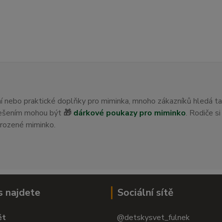
ení nebo praktické doplňky pro miminka, mnoho zákazníků hledá t
 řešením mohou být
🎁
dárkové poukazy pro miminko
. Rodiče s
orozené miminko.
s najdete
Sociální sítě
ět
@detskysvet_fulnek