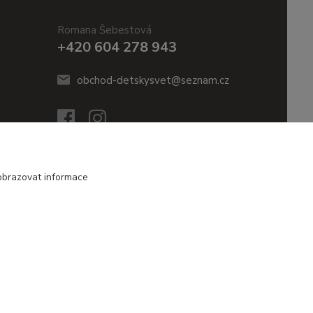
Romana Šebestová
+420 604 278 943
obchod-detskysvet@seznam.cz
obrazovat informace
Vytvořeno na
Eshop-rychle.cz